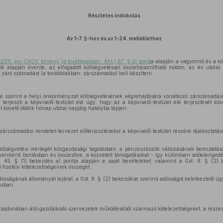
Részletes indokolás
Az 1–7. §-hoz és az 1–24. melléklethez
ó
2011. évi CXCV. törvény (a továbbiakban: Áht.) 87. § b) pont
ja alapján a vagyonról és a k
ók alapján évente, az elfogadott költségvetéssel összehasonlítható módon, az év utolsó
 záró számadást (a továbbiakban: zárszámadás) kell készíteni.
s
e szerint a helyi önkormányzat költségvetésének végrehajtására vonatkozó zárszámadási 
r terjeszti a képviselő-testület elé úgy, hogy az a képviselő-testület elé terjesztését k
t követő ötödik hónap utolsó napjáig hatályba lépjen.
árszámadási rendelet-tervezet előterjesztésekor a képviselő-testület részére tájékoztatá
:
öltségvetési mérlegét közgazdasági tagolásban, a pénzeszközök változásának bemutatását
venkénti bontásban és összesítve, a közvetett támogatásokat - így különösen adóelenge
t. 45. § (1) bekezdés a) pontja alapján a saját bevételeket, valamint a Gst. 8. § (2) 
ő fizetési kötelezettségeinek összegét,
ósságának állományát lejárat, a Gst. 8. § (2) bekezdése szerinti adósságot keletkeztető ügy
ásban,
ulajdonában álló gazdálkodó szervezetek működéséből származó kötelezettségeket, a része