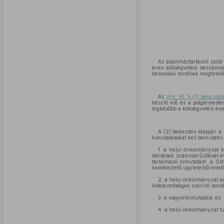
Az államháztartásról szól
éves költségvetési beszámol
besorolási rendnek megfelelő
Az
Áht. 91. § (1) bekezdé
készíti elő és a polgármeste
legkésőbb a költségvetési éve
A (2) bekezdés alapján a z
kimutatásokat kell bemutatni
1. a helyi önkormányzat k
döntések számszerűsítését é
tartalmazó kimutatást, a Gs
keletkeztető ügyleteiből ered
2. a helyi önkormányzat ad
kötelezettségek szerinti bont
3. a vagyonkimutatást, és
4. a helyi önkormányzat t