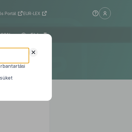
s Portál
EUR-LEX
ELI
iselő-
+
ndeletének
rbantartási
ésüket