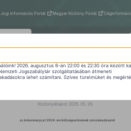
Jogi Információs Portál
Magyar Közlöny Portál
Céginformáció
yegyháza Község Önkormányzata Képv
nek 8/2025. (V. 28.) önkormányzati re
indokolása
nálóink! 2026. augusztus 8-án 22:00 és 22:30 óra között ka
Nemzeti Jogszabálytár szolgáltatásában átmeneti
kadásokra lehet számítani. Szíves türelmüket és megért
Közlönyállapot 2025. 05. 29.
az önkormányzat 2024. évi költségvetésének zárszámadásáról