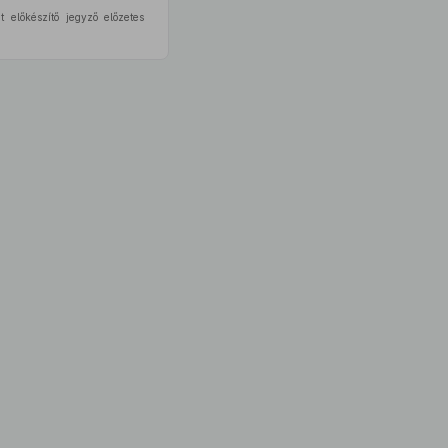
t előkészítő jegyző előzetes