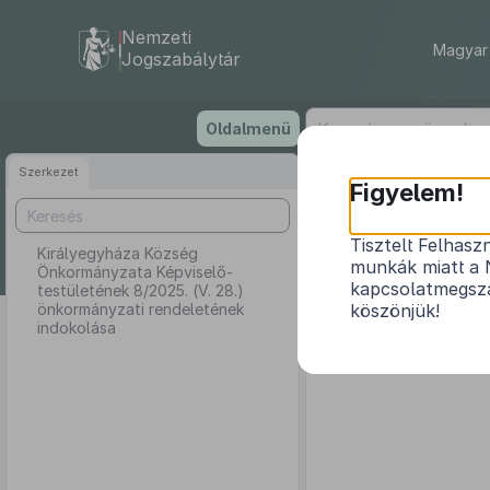
Nemzeti
Magyar 
Jogszabálytár
Ugrás
Oldalmenü
a
tartalomra
Szerkezet
Királ
Figyelem!
testületé
Tisztelt Felhasz
Királyegyháza Község
munkák miatt a 
Önkormányzata Képviselő-
kapcsolatmegsza
testületének 8/2025. (V. 28.)
önkormányzati rendeletének
köszönjük!
indokolása