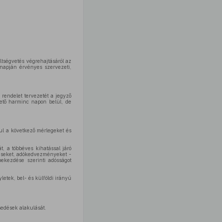
öltségvetés végrehajtásáról az
 napján érvényes szervezeti,
rendelet tervezetét a jegyző
övető harminc napon belül, de
sul a következő mérlegeket és
, a többéves kihatással járó
déseket, adókedvezményeket -
bekezdése szerinti adósságot
letek, bel- és külföldi irányú
sedések alakulását.