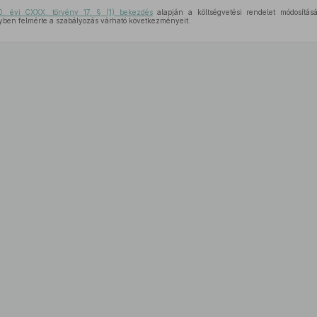
0. évi CXXX. törvény 17. § (1) bekezdés
alapján a költségvetési rendelet módosításá
lyben felmérte a szabályozás várható következményeit.