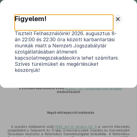
Nemzeti
Jogszabálytár
+
Figyelem!
Kercaszomor Község
Tisztelt Felhasználóink! 2026. augusztus 8-
án 22:00 és 22:30 óra között karbantartási
Önkormányzata Képviselő-
munkák miatt a Nemzeti Jogszabálytár
testületének 8/2025. (VIII. 21.)
szolgáltatásában átmeneti
önkormányzati rendeletének
kapcsolatmegszakadásokra lehet számítani.
indokolása
Szíves türelmüket és megértésüket
köszönjük!
Közlönyállapot 2025. 09. 01.
a szociális ellátásokról szóló
6/2021. (X.1.) önkormányzati rendelet
módosításáról
Végső előterjesztői indokolás
A szociális ellátásokról szóló
1993. évi III. törvény 62. §
-a szerinti étkeztetés
szolgáltatást a Zalamenti és Őrségi Önkormányzatok Szociális és Gyermekjóléti
Társuláson keresztül a Református Szeretetszolgálat biztosította. A Református