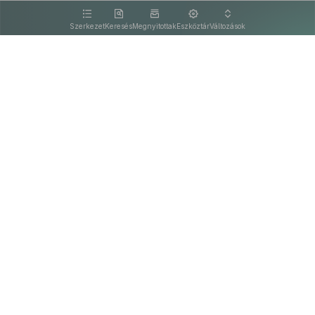
kattintva olvashat.
Szerkezet
Keresés
Megnyitottak
Eszköztár
Változások
Kapcsolat
Felhasználási feltételek
PDF
Akadálymentesítési nyilatkozat
Adatkezelési tájékoztató