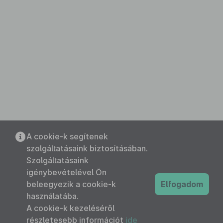
A cookie-k segítenek
szolgáltatásaink biztosításában.
Szolgáltatásaink
igénybevételével Ön
beleegyezik a cookie-k
Elfogadom
használatába.
A cookie-k kezeléséről
részletesebb információt
ide