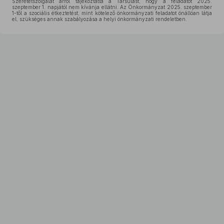
Szeretetszolgálat arról tájékoztatta a Társulást, hogy a feladatot 2025.
szeptember 1. napjától nem kívánja ellátni. Az Önkormányzat 2025. szeptember
1-től a szociális étkeztetést, mint kötelező önkormányzati feladatot önállóan látja
el, szükséges annak szabályozása a helyi önkormányzati rendeletben.