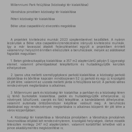
Millenniumi Park felújítása (közösségi tér kialakítása)
Városháza pincében közösségi tér kialakítása
Péteri közösségi tér kialakítása
Béke utcai csapadékvíz elvezetés megoldása
A projektek kivitelezési munkái 2023 szeptemberével kezdődtek. A nyáron
lezárultak a Béke utca csapadékvízrendezésére irányuló kivitelezési munkák,
így a már tavasszal átadott fejlesztésekkel együtt a projektben érintett
valamennyi helyszínt érintően elkészültek a beruházások, melyek az alábbiakat
foglalták magukban:
1. Beton gördeszkapálya kialakítása: a 357 m2 alapterületű pályán 5 ügyességi
elemet, valamint pihenőpadokat telepítettünk és hulladékgyűjtők kerültek
elhelyezésre;
2. Iparos utca melletti személygépkocsi parkoló kialakítása: a közösségi parkoló
átalakítása és bővítése kapcsán mindösszesen 52 új parkoló és egy új kiszolgáló
út jött létre, valamint az uszoda melletti járda is felújításra került. A parkoló sátras
rendezvények megtartására is alkalmas;
3. Millenniumi park és közösségi tér kialakítsa: a parkban és a közösségi téren
új térkő burkolatok kialakítása, padok és hulladékgyűjtők elhelyezése, új
növények (díszfüvek, cserjék és fák) telepítése, a kandeláberek áthelyezése,
valamint automata öntözőrendszer kiépítése valósult meg. A beruházás
átadásával egy rendezvények megtartására is alkalmas központi tér jött létre a
város központjában;
4. Közösségi tér kialakítása a Városháza pincéjében: a Városháza pincéjének
hasznosítása céljából két rendezvényterem, kiszolgáló helyiségek, illetve mosdók
létesültek mintegy 247 m2 alapterületen, valamint korlátlifttel lehetővé vált a
pince akadálymentes megközelítése is;