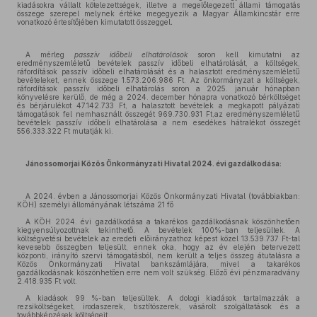
kiadásokra vállalt kötelezettségek, illetve a megelőlegezett állami támogatás
összege szerepel melynek értéke megegyezik a Magyar Államkincstár erre
vonatkozó értesítőjében kimutatott összeggel
.
A mérleg
passzív időbeli elhatárolások
soron kell kimutatni az
eredményszemléletű bevételek passzív időbeli elhatárolását, a költségek,
ráfordítások passzív időbeli elhatárolását és a halasztott eredményszemléletű
bevételeket, ennek összege 1.573.206.986 Ft. Az önkormányzat a költségek,
ráfordítások passzív időbeli elhatárolás soron a 2025. január hónapban
könyvelésre kerülő, de még a 2024. december hónapra vonatkozó bérköltséget
és bérjárulékot 47.142.733 Ft, a halasztott bevételek a megkapott pályázati
támogatások fel nemhasznált összegét 969.730.931 Ft,az eredményszemléletű
bevételek passzív időbeli elhatárolása a nem esedékes hátralékot összegét
556.333.322 Ft mutatják ki.
Jánossomorjai Közös Önkormányzati Hivatal 2024. évi gazdálkodása:
A 2024. évben a Jánossomorjai Közös Önkormányzati Hivatal (továbbiakban:
KÖH) személyi állományának létszáma 21 fő
A KÖH 2024. évi gazdálkodása a takarékos gazdálkodásnak köszönhetően
kiegyensúlyozottnak tekinthető. A bevételek 100%-ban teljesültek. A
költségvetési bevételek az eredeti előirányzathoz képest közel 13.539.737 Ft-tal
kevesebb összegben teljesült, ennek oka, hogy az év elején betervezett
központi, irányító szervi támogatásból, nem került a teljes összeg átutalásra a
Közös Önkormányzati Hivatal bankszámlájára, mivel a takarékos
gazdálkodásnak köszönhetően erre nem volt szükség. Előző évi pénzmaradvány
2.418.935 Ft volt.
A kiadások 99 %-ban teljesültek. A dologi kiadások tartalmazzák a
rezsiköltségeket, irodaszerek, tisztítószerek, vásárolt szolgáltatások és a
továbbképzések költségeit.