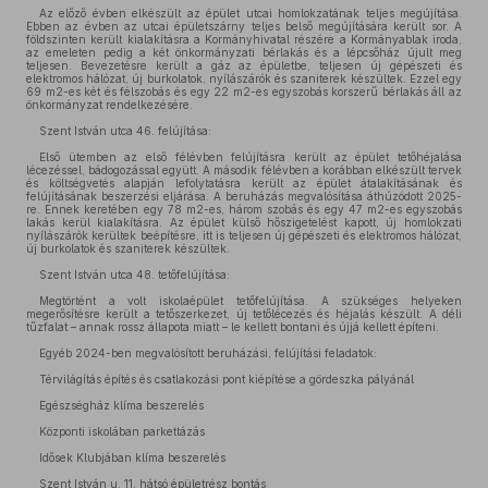
Az előző évben elkészült az épület utcai homlokzatának teljes megújítása.
Ebben az évben az utcai épületszárny teljes belső megújítására került sor. A
földszinten került kialakításra a Kormányhivatal részére a Kormányablak iroda,
az emeleten pedig a két önkormányzati bérlakás és a lépcsőház újult meg
teljesen. Bevezetésre került a gáz az épületbe, teljesen új gépészeti és
elektromos hálózat, új burkolatok, nyílászárók és szaniterek készültek. Ezzel egy
69 m2-es két és félszobás és egy 22 m2-es egyszobás korszerű bérlakás áll az
önkormányzat rendelkezésére.
Szent István utca 46. felújítása:
Első ütemben az első félévben felújításra került az épület tetőhéjalása
lécezéssel, bádogozással együtt. A második félévben a korábban elkészült tervek
és költségvetés alapján lefolytatásra került az épület átalakításának és
felújításának beszerzési eljárása. A beruházás megvalósítása áthúzódott 2025-
re. Ennek keretében egy 78 m2-es, három szobás és egy 47 m2-es egyszobás
lakás kerül kialakításra. Az épület külső hőszigetelést kapott, új homlokzati
nyílászárók kerültek beépítésre, itt is teljesen új gépészeti és elektromos hálózat,
új burkolatok és szaniterek készültek.
Szent István utca 48. tetőfelújítása:
Megtörtént a volt iskolaépület tetőfelújítása. A szükséges helyeken
megerősítésre került a tetőszerkezet, új tetőlécezés és héjalás készült. A déli
tűzfalat – annak rossz állapota miatt – le kellett bontani és újjá kellett építeni.
Egyéb 2024-ben megvalósított beruházási, felújítási feladatok:
Térvilágítás építés és csatlakozási pont kiépítése a gördeszka pályánál
Egészségház klíma beszerelés
Központi iskolában parkettázás
Idősek Klubjában klíma beszerelés
Szent István u. 11. hátsó épületrész bontás