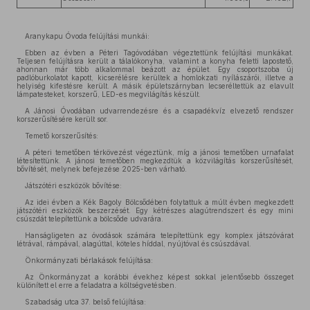
Aranykapu Óvoda felújítási munkái:
Ebben az évben a Péteri Tagóvodában végeztettünk felújítási munkákat.
Teljesen felújításra került a tálalókonyha, valamint a konyha feletti lapostető,
ahonnan már több alkalommal beázott az épület. Egy csoportszoba új
padlóburkolatot kapott, kicserélésre kerültek a homlokzati nyílászárói, illetve a
helyiség kifestésre került. A másik épületszárnyban lecseréltettük az elavult
lámpatesteket, korszerű, LED-es megvilágítás készült.
A Jánosi Óvodában udvarrendezésre és a csapadékvíz elvezető rendszer
korszerűsítésére került sor.
Temető korszerűsítés:
A péteri temetőben térkövezést végeztünk, míg a jánosi temetőben urnafalat
létesítettünk. A jánosi temetőben megkezdtük a közvilágítás korszerűsítését,
bővítését, melynek befejezése 2025-ben várható.
Játszótéri eszközök bővítése:
Az idei évben a Kék Bagoly Bölcsődében folytattuk a múlt évben megkezdett
játszótéri eszközök beszerzését. Egy kétrészes alagútrendszert és egy mini
csúszdát telepítettünk a bölcsőde udvarára.
Hanságligeten az óvodások számára telepítettünk egy komplex játszóvárat
létrával, rámpával, alagúttal, köteles híddal, nyújtóval és csúszdával.
Önkormányzati bérlakások felújítása:
Az Önkormányzat a korábbi évekhez képest sokkal jelentősebb összeget
különített el erre a feladatra a költségvetésben.
Szabadság utca 37. belső felújítása: