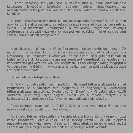
5. Péteri közösségi tér kialakítása: a Rákóczi utca 61. szám alatt található
kétlakásos lakóépület közösségi épületté történő átalakításával az
akadálymentesített épületben közösségi tér, iroda, valamint mosdók kiépítésére
került sor;
6. Béke utca északi oldalának belterületi csapadékvízrendezése: két burkolt
árok került kialakításra, mely az érkező csapadékvizeket fogadja, bevezeti az
elkészült szikkasztókba. Amennyiben a szikkasztók megtelnek, szivattyú
segítségével a csapadékvizeket nyomóvezetéken továbbítani lehet az utca végi
erdősávban kialakított befogadó felé.
A másik elnyert pályázat a Városháza energetikai korszerűsítése, melyre 79
millió forint támogatást kaptunk. Ennek keretében az épület homlokzatai – a
Szabadság utcai homlokzat kivételével – és padlásterei hőszigetelést kaptak, új
külső nyílászárók készültek, napelem rendszert szereltünk az épületre, és
kondenzációs gázkazánok kerültek beépítésre. Ezzel energetikailag megújult a
Városháza és mind hő-, mind villamosenergetikai szempontból gazdaságosabban
üzemeltethetővé vált.
Belterületi utak felújítása, építése:
A TOP Plusz pályázatból megmaradt 33 millió forint felhasználására kérelmet
nyújtottunk be a támogató felé. Megkaptuk az engedélyt a keretösszeg
felhasználására, melyből az Óvoda utca Dr. Dicsőfi u – Várbalogi utca közötti
szakasza újult meg. Nyár elejére elkészültek a tervek, lefolytattuk a
közbeszerzési eljárást és az ősz folyamán megvalósult a kivitelezés.
Ezzel párhuzamosan saját forrásból a Kertalja utca, valamint a Nándor utca
murvás szakasza is szilárd burkolatot kapott.
Az év első felében elkészültek a Pacsirta utca, a Móricz Zs. u – Arany J. utca
közötti útszakasz, illetve a Leier - Lajta-Hanság közötti külterületi út építési
engedélyezési és kiviteli tervei. Az év során lefolytattuk az építési engedélyezési
eljárásokat, így a megvalósításhoz építési engedéllyel rendelkezünk.