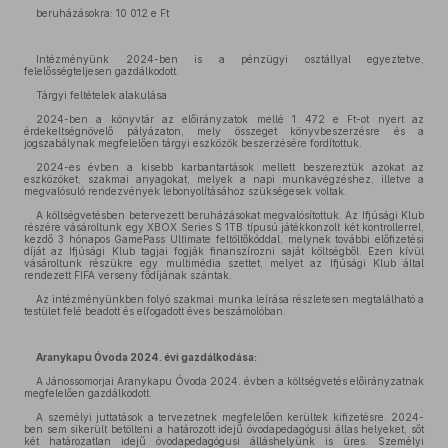
beruházásokra: 10 012 e Ft
Intézményünk 2024-ben is a pénzügyi osztállyal egyeztetve,
felelősségteljesen gazdálkodott.
Tárgyi feltételek alakulása
2024-ben a könyvtár az előirányzatok mellé 1 472 e Ft-ot nyert az
érdekeltségnövelő pályázaton, mely összeget könyvbeszerzésre és a
jogszabálynak megfelelően tárgyi eszközök beszerzésére fordítottuk.
2024-es évben a kisebb karbantartások mellett beszereztük azokat az
eszközöket, szakmai anyagokat, melyek a napi munkavégzéshez, illetve a
megvalósuló rendezvények lebonyolításához szükségesek voltak.
A költségvetésben betervezett beruházásokat megvalósítottuk. Az Ifjúsági Klub
részére vásároltunk egy XBOX Series S 1TB típusú játékkonzolt két kontrollerrel,
kezdő 3 hónapos GamePass Ultimate feltöltőkóddal, melynek további előfizetési
díját az Ifjúsági Klub tagjai fogják finanszírozni saját költségből. Ezen kívül
vásároltunk részükre egy multimédia szettet, melyet az Ifjúsági Klub által
rendezett FIFA verseny fődíjának szántak.
Az intézményünkben folyó szakmai munka leírása részletesen megtalálható a
testület felé beadott és elfogadott éves beszámolóban.
Aranykapu Óvoda 2024. évi gazdálkodása:
A Jánossomorjai Aranykapu Óvoda 2024. évben a költségvetés előirányzatnak
megfelelően gazdálkodott.
A személyi juttatások a tervezetnek megfelelően kerültek kifizetésre. 2024-
ben sem sikerült betölteni a határozott idejű óvodapedagógusi állas helyeket, sőt
két határozatlan idejű óvodapedagógusi álláshelyünk is üres. Személyi