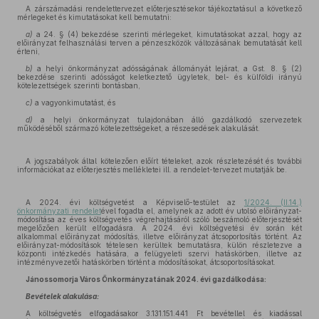
A zárszámadási rendelettervezet előterjesztésekor tájékoztatásul a következő
mérlegeket és kimutatásokat kell bemutatni:
a)
a 24. § (4) bekezdése szerinti mérlegeket, kimutatásokat azzal, hogy az
előirányzat felhasználási terven a pénzeszközök változásának bemutatását kell
érteni,
b)
a helyi önkormányzat adósságának állományát lejárat, a Gst. 8. § (2)
bekezdése szerinti adósságot keletkeztető ügyletek, bel- és külföldi irányú
kötelezettségek szerinti bontásban,
c)
a vagyonkimutatást, és
d)
a helyi önkormányzat tulajdonában álló gazdálkodó szervezetek
működéséből származó kötelezettségeket, a részesedések alakulását.
A jogszabályok által kötelezően előírt tételeket, azok részletezését és további
információkat az előterjesztés mellékletei ill. a rendelet-tervezet mutatják be.
A 2024. évi költségvetést a Képviselő-testület az
1/2024. (II.14.)
önkormányzati rendelet
ével fogadta el, amelynek az adott év utolsó előirányzat-
módosítása az éves költségvetés végrehajtásáról szóló beszámoló előterjesztését
megelőzően került elfogadásra. A 2024. évi költségvetési év során két
alkalommal előirányzat módosítás, illetve előirányzat átcsoportosítás történt. Az
előirányzat-módosítások tételesen kerültek bemutatásra, külön részletezve a
központi intézkedés hatására, a felügyeleti szervi hatáskörben, illetve az
intézményvezetői hatáskörben történt a módosításokat, átcsoportosításokat.
Jánossomorja Város Önkormányzatának 2024. évi gazdálkodása:
Bevételek alakulása:
A költségvetés elfogadásakor 3.131.151.441 Ft bevétellel és kiadással