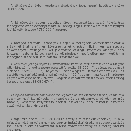
A költségvetési évben esedékes követelések felhalmozási bevételek értéke
10.862.726 Ft
A költségvetési évben esedékes
átvett pénzeszközre szóló követelések
mérlegsoron az önkormányzat által a Hanság Biogáz Termelő Kft. részére nyújtott
tagi kölcsön összege 7.750.000 Ft szerepel.
A hatályos számviteli szabályok alapján a mérlegben követelésként csak a
másik fél által is elismert követelést lehet kimutatni. Ezért nem szerepel az
önkormányzat mérlegében két jelentősebb összegű követelés, amelyek nem
tartoznak ebbe a körbe, azért az előírásoknak megfelelően nem kerültek a
mérlegben számszerű kimutatásra. (kavicsbánya)
A követelés jellegű sajátos elszámolások
között a bérkifizetésekhez a Magyar
Államkincstár rendelkezésére bocsátott forgótőke 65.000,- Ft-os összege, az adott
előlegek 1.522.730 Ft, folyósított, megelőlegezett társadalombiztosítási és
családtámogatási ellátások elszámámolása 11.190 Ft, valamint az Aqua Kft részére
vagyonkezelésbe adott víziközmű vagyonra vonatkozó visszapótlási kötelezettség
összege szerepel 83.080.674 Ft.
Az
egyéb sajátos elszámolások
mérlegsoron az áfa elszámolásához, valamint a
december havi illetmények, munkabérek és az utalványok, bérletek és más
hasonló, készpénz-helyettesítő fizetési eszköznek nem minősülő eszközök
elszámolásait kell kimutatni.
A saját tőke értéke 5.759.336.670 Ft, amely a források értékének 77,5 %-a. A
saját tőke közé tartozik a nemzeti vagyon induláskori értéke, az egyéb eszközök
induláskori értéke és változásai, a felhalmozott eredmény és a mérleg szerinti
eredmény.