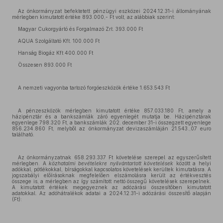
Az önkormányzat befektetett pénzügyi eszközei 2024.12.31-i állományának
mérlegben kimutatott értéke 893.000,- Ft volt, az alábbiak szerint:
Magyar Cukorgyártó és Forgalmazó Zrt. 393.000 Ft
AQUA Szolgáltató Kft. 100.000 Ft
Hanság Biogáz Kft 400.000 Ft
Összesen 893.000 Ft
A nemzeti vagyonba tartozó forgóeszközök értéke 1.653.543 Ft
A pénzeszközök mérlegben kimutatott értéke 857.033.180 Ft, amely a
házipénztár és a bankszámlák záró egyenlegét mutatja be. Házipénztárak
egyenlege 798.320 Ft, a bankszámlák 202. december 31-i összegzett egyenlege
856.234.860 Ft, melyből az önkormányzat devizaszámláján 21.543.,07 euro
található.
Az önkormányzatnak 658.293.337 Ft követelése szerepel az egyszerűsített
mérlegben. A
közhatalmi bevételekre
nyilvántartott követelések
között a helyi
adókkal, pótlékokkal, bírságokkal kapcsolatos követelések kerültek kimutatásra. A
jogszabályi előírásoknak megfelelően elszámolásra került az értékvesztés
összege is, a mérlegben az így számított nettó összegű követelések szerepelnek.
A kimutatott értékek megegyeznek az adózárási összesítőben kimutatott
adatokkal. Az adóhátralékok adatai a 2024.12.31-i adózárási összesítő alapján
(Ft):