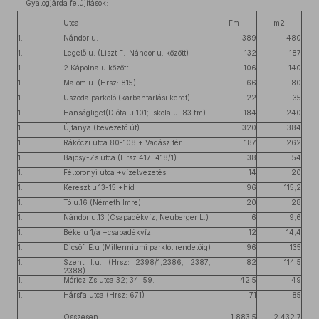
Gyalogjárda felújítások:
Utca
Fm
m2
1.
Nándor u.
389
480
1.
Legelő u. (Liszt F.-Nándor u. között)
132
187
1.
2 Kápolna u.között
106
140
1.
Malom u. (Hrsz: 815)
66
80
1.
Uszoda parkoló (karbantartási keret)
22
35
1.
Hanságliget(Diófa u:101; Iskola u: 83 fm)
184
240
1.
Újtanya (bevezető út)
320
384
1.
Rákóczi utca 80-108 + Vadász tér
187
262
1.
Bajcsy-Zs.utca (Hrsz:417; 418/1)
38
54
1.
Féltoronyi utca +vízelvezetés
14
20
1.
Kereszt u.13-15 +híd
96
115,2
1.
Tó u.16 (Németh Imre)
20
28
1.
Nándor u.13 (Csapadékvíz, Neuberger L.)
6
9,6
1.
Béke u 1/a +csapadékvíz!
12
14,4
1.
Dicsőfi E.u (Millenniumi parktól rendelőig)
96
135
1.
Szent I.u. (Hrsz: 2398/1;2386; 2387;
82
114,5
2388)
1.
Móricz Zs.utca 32; 34; 59.
42,5
49
1.
Hársfa utca (Hrsz: 671)
71
85
Összesen
1.883,5
2.432,7