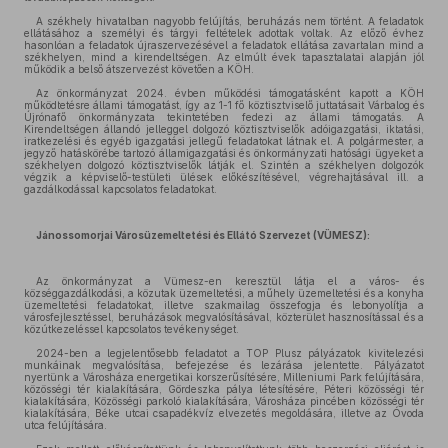
A székhely hivatalban nagyobb felújítás, beruházás nem történt. A feladatok
ellátásához a személyi és tárgyi feltételek adottak voltak. Az előző évhez
hasonlóan a feladatok újraszervezésével a feladatok ellátása zavartalan mind a
székhelyen, mind a kirendeltségen. Az elmúlt évek tapasztalatai alapján jól
működik a belső átszervezést követően a KÖH.
Az önkormányzat 2024. évben működési támogatásként kapott a KÖH
működtetésre állami támogatást, így az 1-1 fő köztisztviselő juttatásait Várbalog és
Újrónafő önkormányzata tekintetében fedezi az állami támogatás. A
Kirendeltségen állandó jelleggel dolgozó köztisztviselők adóigazgatási, iktatási,
iratkezelési és egyéb igazgatási jellegű feladatokat látnak el. A polgármester, a
jegyző hatáskörébe tartozó államigazgatási és önkormányzati hatósági ügyeket a
székhelyen dolgozó köztisztviselők látják el. Szintén a székhelyen dolgozók
végzik a képviselő-testületi ülések előkészítésével, végrehajtásával ill. a
gazdálkodással kapcsolatos feladatokat.
Jánossomorjai Városüzemeltetési és Ellátó Szervezet (VÜMESZ):
Az önkormányzat a Vümesz-en keresztül látja el a város- és
községgazdálkodási, a közutak üzemeltetési, a műhely üzemeltetési és a konyha
üzemeltetési feladatokat, illetve szakmailag összefogja és lebonyolítja a
városfejlesztéssel, beruházások megvalósításával, közterület hasznosítással és a
közútkezeléssel kapcsolatos tevékenységet.
2024-ben a legjelentősebb feladatot a TOP Plusz pályázatok kivitelezési
munkáinak megvalósítása, befejezése és lezárása jelentette. Pályázatot
nyertünk a Városháza energetikai korszerűsítésére, Milleniumi Park felújítására,
közösségi tér kialakítására, Gördeszka pálya létesítésére, Péteri közösségi tér
kialakítására, Közösségi parkoló kialakítására, Városháza pincében közösségi tér
kialakítására, Béke utcai csapadékvíz elvezetés megoldására, illetve az Óvoda
utca felújítására.