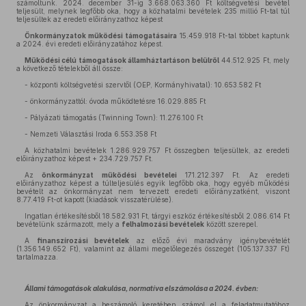
számoltunk. 2024. december 31-ig 3.668.063.360 Ft költségvetési bevétel
teljesült, melynek legfőbb oka, hogy a közhatalmi bevételek 235 millió Ft-tal túl
teljesültek az eredeti előirányzathoz képest
Önkormányzatok működési támogatásaira
15.459.918 Ft-tal többet kaptunk
a 2024. évi eredeti előirányzatához képest.
Működési célú támogatások államháztartáson belülről
44.512.925 Ft, mely
a következő tételekből áll össze:
- központi költségvetési szervtől (OEP, Kormányhivatal): 10.653.582 Ft
- önkormányzattól: óvoda működtetésre 16.029.885 Ft
- Pályázati támogatás (Twinning Town): 11.276.100 Ft
- Nemzeti Választási Iroda 6.553.358 Ft
A közhatalmi bevételek 1.286.929.757 Ft összegben teljesültek, az eredeti
előirányzathoz képest + 234.729.757 Ft.
Az
önkormányzat működési bevételei
171.212.397 Ft. Az eredeti
előirányzathoz képest a túlteljesülés egyik legfőbb oka, hogy egyéb működési
bevételt az önkormányzat nem tervezett eredeti előirányzatként, viszont
8.77.419 Ft-ot kapott (kiadások visszatérülése).
Ingatlan értékesítésből 18.582.931 Ft, tárgyi eszköz értékesítésből 2.086.614 Ft
bevételünk származott, mely a
felhalmozási bevételek
között szerepel.
A
finanszírozási bevételek
az előző évi maradvány igénybevételét
(1.356.149.652 Ft), valamint az állami megelőlegezés összegét (105.137.337 Ft)
tartalmazza.
Állami támogatások alakulása, normatíva elszámolása a 2024. évben:
Az önkormányzat a beszámoló keretében számol el a feladatmutatóhoz