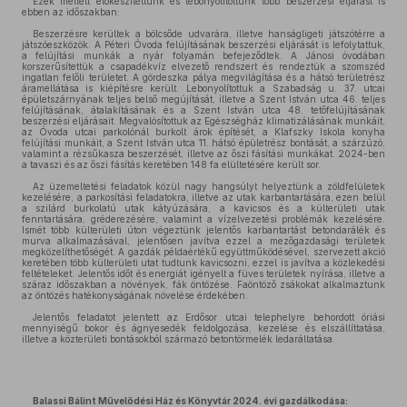
Ezek mellett előkészítettünk és lebonyolítottunk több beszerzési eljárást is
ebben az időszakban:
Beszerzésre kerültek a bölcsőde udvarára, illetve hanságligeti játszótérre a
játszóeszközök. A Péteri Óvoda felújításának beszerzési eljárását is lefolytattuk,
a felújítási munkák a nyár folyamán befejeződtek. A Jánosi óvodában
korszerűsítettük a csapadékvíz elvezető rendszert és rendeztük a szomszéd
ingatlan felőli területet. A gördeszka pálya megvilágítása és a hátsó területrész
áramellátása is kiépítésre került. Lebonyolítottuk a Szabadság u. 37. utcai
épületszárnyának teljes belső megújítását, illetve a Szent István utca 46. teljes
felújításának, átalakításának és a Szent István utca 48. tetőfelújításának
beszerzési eljárásait. Megvalósítottuk az Egészségház klimatizálásának munkáit,
az Óvoda utcai parkolónál burkolt árok építését, a Klafszky Iskola konyha
felújítási munkáit, a Szent István utca 11. hátsó épületrész bontását, a szárzúzó,
valamint a rézsűkasza beszerzését, illetve az őszi fásítási munkákat. 2024-ben
a tavaszi és az őszi fásítás keretében 148 fa elültetésére került sor.
Az üzemeltetési feladatok közül nagy hangsúlyt helyeztünk a zöldfelületek
kezelésére, a parkosítási feladatokra, illetve az utak karbantartására, ezen belül
a szilárd burkolatú utak kátyúzására, a kavicsos és a külterületi utak
fenntartására, gréderezésére, valamint a vízelvezetési problémák kezelésére.
Ismét több külterületi úton végeztünk jelentős karbantartást betondarálék és
murva alkalmazásával, jelentősen javítva ezzel a mezőgazdasági területek
megközelíthetőségét. A gazdák példaértékű együttműködésével, szervezett akció
keretében több külterületi utat tudtunk kavicsozni, ezzel is javítva a közlekedési
feltételeket. Jelentős időt és energiát igényelt a füves területek nyírása, illetve a
száraz időszakban a növények, fák öntözése. Faöntöző zsákokat alkalmaztunk
az öntözés hatékonyságának növelése érdekében.
Jelentős feladatot jelentett az Erdősor utcai telephelyre behordott óriási
mennyiségű bokor és ágnyesedék feldolgozása, kezelése és elszállíttatása,
illetve a közterületi bontásokból származó betontörmelék ledaráltatása.
Balassi Bálint Művelődési Ház és Könyvtár 2024. évi gazdálkodása: