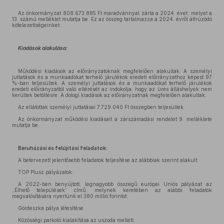
Az önkormányzat 808.673.885 Ft maradvánnyal zárta a 2024. évet, melyet a
13. számú melléklet mutatja be. Ez az összeg tartalmazza a 2024. évről áthúzódó
kötelezettségeinket:
Kiadások alakulása:
Működési kiadások az előirányzatoknak megfelelően alakultak. A személyi
juttatások és a munkaadókat terhelő járulékok eredeti előirányzathoz képest 97
%-ban teljesültek. A személyi juttatások és a munkaadókat terhelő járulékok
eredeti előirányzattól való eltérését az indokolja, hogy az üres álláshelyek nem
kerültek betöltésre. A dologi kiadások az előirányzatnak megfelelően alakultak.
Az ellátottak személyi juttatásai 7.729.040 Ft összegben teljesültek.
Az önkormányzat működési kiadásait a zárszámadási rendelet 9. melléklete
mutatja be.
Beruházási és felújítási feladatok:
A betervezett jelentősebb feladatok teljesítése az alábbiak szerint alakult:
TOP Plusz pályázatok:
A 2022-ben benyújtott, legnagyobb összegű európai Uniós pályázat az
„Élhető települések” című, melynek keretében az alábbi feladatok
megvalósítására nyertünk el 380 millió forintot:
Gördeszka pálya létesítése
Közösségi parkoló kialakítása az uszoda mellett