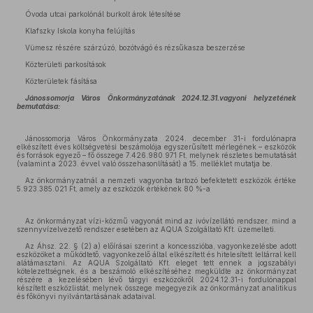
Óvoda utcai parkolónál burkolt árok létesítése
Klafszky Iskola konyha felújítás
Vümesz részére szárzúzó, bozótvágó és rézsűkasza beszerzése
Közterületi parkosítások
Közterületek fásítása
Jánossomorja Város Önkormányzatának 2024.12.31.vagyoni helyzetének
bemutatása:
Jánossomorja Város Önkormányzata 2024. december 31-i fordulónapra
elkészített éves költségvetési beszámolója egyszerűsített mérlegének – eszközök
és források egyező – fő összege 7.426.980.971 Ft, melynek részletes bemutatását
(valamint a 2023. évvel való összehasonlítását) a 15. melléklet mutatja be.
Az önkormányzatnál a nemzeti vagyonba tartozó befektetett eszközök értéke
5.923.385.021 Ft, amely az eszközök értékének 80 %-a
Az önkormányzat vízi-közmű vagyonát mind az ivóvízellátó rendszer, mind a
szennyvízelvezető rendszer esetében az AQUA Szolgáltató Kft. üzemelteti.
Az Áhsz. 22. § (2) a) előírásai szerint a koncesszióba, vagyonkezelésbe adott
eszközöket a működtető, vagyonkezelő által elkészített és hitelesített leltárral kell
alátámasztani. Az AQUA Szolgáltató Kft. eleget tett ennek a jogszabályi
kötelezettségnek, és a beszámoló elkészítéséhez megküldte az önkormányzat
részére a kezelésében lévő tárgyi eszközökről 2024.12.31-i fordulónappal
készített eszközlistát, melynek összege megegyezik az önkormányzat analitikus
és főkönyvi nyilvántartásának adataival.