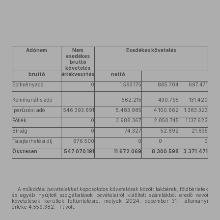
Adónem
Nem
Esedékes követelés
esedékes
bruttó
követelés
bruttó
értékvesztés
nettó
Építményadó
0
1.563.175
865.704
697.471
Kommunális adó
562.215
430.795
131.420
Iparűzési adó
546.393.691
5.483.985
4.100.662
1.383.323
Pótlék
0
3.988.367
2.850.745
1.137.622
Bírság
0
74.327
52.692
21.635
Talajterhelési díj
676.500
0
0
0
Összesen
547.070.191
11.672.069
8.300.598
3.371.471
A
működési bevételekkel
kapcsolatos követelések
között lakbérek, földbérletek
és egyéb nyújtott szolgáltatások bevételeiről kiállított számlákból eredő vevői
követelések kerültek feltüntetésre, melyek 2024. december 31-i állományi
értéke 4.559.382.- Ft volt.