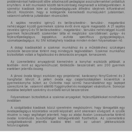
problémáinkat határozott időre alkalmazott pedagógiai asszisztensekkel próbáltuk
enyhíteni. A két munkakör közötti bérkülönbség megmaradt a költségvetésben. A
személyi kiadások köre az óvodapedagógusok átfedési idejének kifizetésével
bővült. Köszönöm, hogy a kolléganők kiemelkedő munkájukért jutalomban,
valamint cafetéria juttatásban részesültek.
A sajátos nevelési igényű és beilleszkedési-, tanulási-, magatartási
nehézséggel küzdő gyermekek száma évről évre egyre magasabb. A 21 sajátos
nevelési igényű és 19 beilleszkedési-, magatartási-, tanulási nehézséggel küzdő
gyermek fejlesztését5 szakember látta el megbízási szerződéssel: gyógy- és
fejlesztőpedagógus, logopédus, autista specifikus gyógypedagógus,
szomatopedagógus. Az SNI költséghely kiadása minden évben folyamatosan nő.
A dologi kiadásokból a szakmai munkához és a működéshez szükséges
eszközök beszerzése történt meg mindegyik tagóvodában. Szakmai munkához
biztosítottak voltak a foglalkozási és dekorációs anyagok, tornaszerek.
Az üzemeltetési anyagoknál kiemelném a konyhai eszközök pótlását, a
textíliák- mint az ágyneműhuzat, törölközők- beszerzését, ami 200 gyermek
esetében jelentős összeg.
A jánosi óvoda tárgyi eszközei egy projektorral, karácsonyi fényfűzérrel és 3
hangfallal bővült. A péteri óvoda egy csoportszobájában kicseréltük a
gyermekkonyha bútort, az Ovikréta napi szintű használatához egy laptopot
szereztünk be, valamint sötétítő függönyöket és mosógépet vásároltunk. Somorjai
óvodába beépített szekrény és erősítő került beszerzésre.
Folyamatosan biztosítottuk a szakmai anyagokat, fejlesztőjátékokat mindhárom
óvodában
A szolgáltatási kiadások közül szeretném megköszönni, hogy támogatták egy
óvodapedagógus közoktatási vezető képzését, amit sikeresen elvégzett. A szülők
részére is nagy segítséget jelentett, hogy az abdai Avalon Lovasudvarba történő
óvodai kirándulás buszköltségét költségvetésből fizethettük. Az üzemeltetési
szolgáltatásoknál jelentős kiadási tétel volt az udvari játékeszközök
felülvizsgálata.