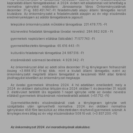
kapcsolódó állami támogatásokkal. A 2024. évben két alkalommal volt lehetőség a
normatíva igénylést módosítani. Jánossomorja Város Önkormányzatának
december 31-ig 683.451.747,-Ft feladatmutató alapú állami támogatás került
kiutalásra. Az önkormányzatot a feladatmutatók alapján az év végi elszámolás
eredményeképpen az alábbi támogatásokra jogosult:
települési önkormányzatok működési támogatása: 231.478.775.-Ft
köznevelési feladatok támogatása (óvodai nevelés): 284.862.928.- Ft
gyermekek napközbeni ellátása (bölcsőde): 71.577.743.-Ft
gyermekétkeztetés támogatása: 65.616.443.-Ft
kulturális feladatainak támogatása 24.987.516.-Ft
elszámolásból származó bevételek: 4.928.342.-Ft
Az önkormányzat által az adott célra december 31-ig ténylegesen felhasznált
összeg +3.888.912.-Ft-tal több, mint a kiutalt állami támogatás, ezért az
önkormányzatot megillető állami támogatást a beszámoló MÁK által történő
jóváhagyást követően az önkormányzat megkapja.
Az óvodai gyermekek létszáma 2024. 4 hó adatában emelkedett, mely a
2024. év októberi statisztikai létszám és a 2024. október 1. és december 31. között
3. életévüket betöltött (és legalább 1 napot igénybe vette az óvodai nevelési
ellátást) gyermekek létszámának növekedéséből adódott. (+51.712.-Ft)
Gyermekétkeztetés elszámolásánál csak a ténylegesen igénybe vett
szolgáltatás után igényelhető normatíva. 2024. évi októberi normatíva
igényléskor 458 főre becsültük az étkeztetésben résztvevő gyermekek számát. A
tényleges éves átlag az év végi elszámoláskor 508 fő volt. (+3.837.200.-Ft)
Az önkormányzat 2024. évi maradványának alakulása: