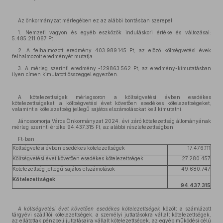
Az önkormányzat mérlegében ez az alábbi bontásban szerepel:
1. Nemzeti vagyon és egyéb eszközök induláskori értéke és változásai:
5.485.211.087 Ft
2. A felhalmozott eredmény 403.989.145 Ft, az előző költségvetési évek
felhalmozott eredményét mutatja.
3. A mérleg szerinti eredmény -129863.562 Ft, az eredmény-kimutatásban
ilyen címen kimutatott összeggel egyezően.
A kötelezettségek mérlegsoron a költségvetési évben esedékes
kötelezettségeket, a költségvetési évet követően esedékes kötelezettségeket,
valamint a kötelezettség jellegű sajátos elszámolásokat kell kimutatni.
Jánossomorja Város Önkormányzat 2024. évi záró kötelezettség állományának
mérleg szerinti értéke 94.437.315 Ft, az alábbi részletezettségben:
Ft-ban
Költségvetési évben esedékes kötelezettségek
17.476.111
Költségvetési évet követően esedékes kötelezettségek
27.280.457
Kötelezettség jellegű sajátos elszámolások
49.680.747
Kötelezettségek
94.437.315
A költségvetési évet követően esedékes kötelezettségek
között a számlázott
tárgyévi szállítói kötelezettségek, a személyi juttatásokra vállalt kötelezettségek,
az ellátottak pénzbeli juttatásaira vállalt kötelezettségek, az egyéb működési célú