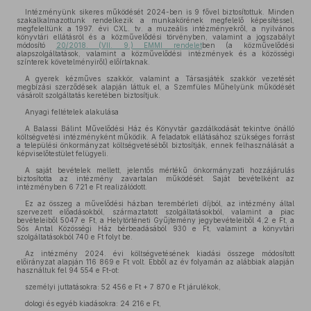
Intézményünk sikeres működését 2024-ben is 9 fővel biztosítottuk. Minden
szakalkalmazottunk rendelkezik a munkakörének megfelelő képesítéssel,
megfeleltünk a 1997. évi CXL. tv. a muzeális intézményekről, a nyilvános
könyvtári ellátásról és a közművelődési törvényben, valamint a jogszabályt
módosító
20/2018. (VII. 9.) EMMI rendelet
ben (a közművelődési
alapszolgáltatások, valamint a közművelődési intézmények és a közösségi
színterek követelményiről) előírtaknak.
A gyerek kézműves szakkör, valamint a Társasjáték szakkör vezetését
megbízási szerződések alapján láttuk el, a Szemfüles Műhelyünk működését
vásárolt szolgáltatás keretében biztosítjuk.
Anyagi feltételek alakulása
A Balassi Bálint Művelődési Ház és Könyvtár gazdálkodását tekintve önálló
költségvetési intézményként működik. A feladatok ellátásához szükséges forrást
a települési önkormányzat költségvetéséből biztosítják, ennek felhasználását a
képviselőtestület felügyeli.
A saját bevételek mellett, jelentős mértékű önkormányzati hozzájárulás
biztosította az intézmény zavartalan működését. Saját bevételként az
intézményben 6 721 e Ft realizálódott.
Ez az összeg a művelődési házban terembérleti díjból, az intézmény által
szervezett előadásokból, származtatott szolgáltatásokból, valamint a piac
bevételeiből 5047 e Ft, a Helytörténeti Gyűjtemény jegybevételeiből 4,2 e Ft, a
Sós Antal Közösségi Ház bérbeadásából 930 e Ft, valamint a könyvtári
szolgáltatásokból 740 e Ft folyt be.
Az intézmény 2024. évi költségvetésének kiadási összege módosított
előirányzat alapján 116 869 e Ft volt. Ebből az év folyamán az alábbiak alapján
használtuk fel 94 554 e Ft-ot:
személyi juttatásokra: 52 456 e Ft + 7 870 e Ft járulékok,
dologi és egyéb kiadásokra: 24 216 e Ft,