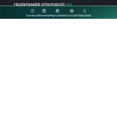
részletesebb információt
ide
kattintva olvashat.
Szerkezet
Keresés
Megnyitottak
Eszköztár
Változások
Kapcsolat
Felhasználási feltételek
PDF
Akadálymentesítési nyilatkozat
Adatkezelési tájékoztató