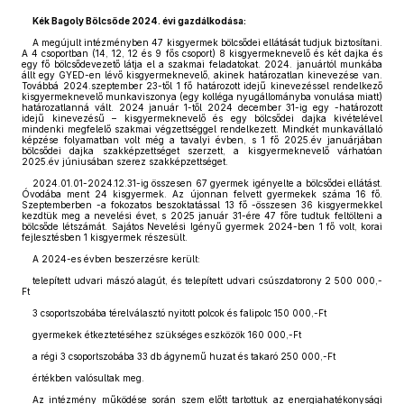
Kék Bagoly Bölcsőde 2024. évi gazdálkodása:
A megújult intézményben 47 kisgyermek bölcsődei ellátását tudjuk biztosítani.
A 4 csoportban (14, 12, 12 és 9 fős csoport) 8 kisgyermeknevelő és két dajka és
egy fő bölcsődevezető látja el a szakmai feladatokat. 2024. januártól munkába
állt egy GYED-en lévő kisgyermeknevelő, akinek határozatlan kinevezése van.
Továbbá 2024.szeptember 23-től 1 fő határozott idejű kinevezéssel rendelkező
kisgyermeknevelő munkaviszonya (egy kolléga nyugállományba vonulása miatt)
határozatlanná vált. 2024 január 1-től 2024 december 31-ig egy -határozott
idejű kinevezésű – kisgyermeknevelő és egy bölcsődei dajka kivételével
mindenki megfelelő szakmai végzettséggel rendelkezett. Mindkét munkavállaló
képzése folyamatban volt még a tavalyi évben, s 1 fő 2025.év januárjában
bölcsődei dajka szakképzettséget szerzett, a kisgyermeknevelő várhatóan
2025.év júniusában szerez szakképzettséget.
2024.01.01-2024.12.31-ig összesen 67 gyermek igényelte a bölcsődei ellátást.
Óvodába ment 24 kisgyermek. Az újonnan felvett gyermekek száma 16 fő.
Szeptemberben -a fokozatos beszoktatással 13 fő -összesen 36 kisgyermekkel
kezdtük meg a nevelési évet, s 2025 január 31-ére 47 főre tudtuk feltölteni a
bölcsőde létszámát. Sajátos Nevelési Igényű gyermek 2024-ben 1 fő volt, korai
fejlesztésben 1 kisgyermek részesült.
A 2024-es évben beszerzésre került:
telepített udvari mászó alagút, és telepített udvari csúszdatorony 2 500 000,-
Ft
3 csoportszobába térelválasztó nyitott polcok és falipolc 150 000,-Ft
gyermekek étkeztetéséhez szükséges eszközök 160 000,-Ft
a régi 3 csoportszobába 33 db ágynemű huzat és takaró 250 000,-Ft
értékben valósultak meg.
Az intézmény működése során szem előtt tartottuk az energiahatékonysági