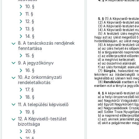
4. §
A Képviselő-testület á
10. §
11. §
5. §
(1)
A Képviselő-testület
12. §
(2)
A Képviselő-testület al
(3)
A Képviselő-testület é
13. §
(4)
A Képviselő-testület mu
(5)
A testületi ülés meghív
14. §
hogy azt az ülést megelőző 5.
hirdetőtábláján, az ülést meg
8. A tanácskozás rendjének
(6)
A képviselő-testületi ü
fenntartása
a)
az ülés helyét és időpont
b)
a tárgyalandó napirendet,
15. §
c)
az előterjesztést előzete
d)
a meghívó keltezését,
9. A jegyzőkönyv
e)
az összehívó aláírását,
f)
az ülés formáját: alakuló
16. §
(7)
Sürgős,
halasztást nem
tekinteni az írásbeliségtől
10. Az önkormányzati
legkésőbb az ülésen kell meg
rendeletalkotás
(8)
Rendkívüli
esetben a t
esetben ezt a tényt a jegyzők
17. §
6. §
A képviselő-testület ül
18. §
a)
a helyi önszerveződő köz
aa)
Nagykörűi Virágzástól 
11. A települési képviselő
ab)
Együtt Nagykörűért Eg
ac)
Nagycsaládosok Ország
19. §
ad)
Szőke Tisza Nyugdíjas
b)
a napirend előterjesztőjé
12. A Képviselő-testület
c)
azt, akinek jelenlétét jo
d)
akit a polgármester megj
bizottsága
20. §
21. §