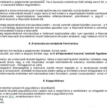
lálásáról a polgármester gondoskodik. Ha a szavazás eredménye felől kétség merül fel, v
r a szavazást köteles megismételni.
atokról a közös önkormányzati hivatal betűrendes és határidős nyilvántartást vezet.
őkönyv elkészítését követő 3 napon belül el kell küldeni a végrehajtásért felelős személy
atározatok végrehajtásával kapcsolatos előterjesztéseket, jelentéseket a jegyző –
 és terjeszti a Képviselő-testület elé.
ttség bejelentésének elmulasztása esetén – annak ismertté válását követően azonnal - a Ké
 érintettség bejelentésének elmulasztása igazolást nyer, a Képviselő-testület a személy
éshozatalból kizárja a képviselőt.
ég bejelentésének elmulasztása a határozat meghozatala után nyer igazolást, a Képvisel
ntett képviselő részvételével hozott határozat érvényben tartásáról, vagy hatályon kívül h
8.
A tanácskozás rendjének fenntartása
jének fenntartása a polgármester feladata. Ennek során:
ászólót, aki eltért a tárgyalt témától vagy sértő
kifejezéseket használ. Ismételt figyel
mélyt, aki a képviselő-testület tagjához, illetve a képviselő-testület üléséhez méltatlan mag
landó lárma vagy a vita folyamatos rendjét ellehetetlenítő esemény következtében a
eredménnyel - felfüggeszti az ülést.
gjelent állampolgárok a számukra kijelölt helyet foglalják el. A tanácskozás ren
ja a rendzavarót, ismétlődő rendzavarás esetén pedig az érintettet a terem elhagyására is k
dfenntartás érdekében tett intézkedései ellen felszólalni, azokat visszautasítani, velük vi
9.
A jegyzőkönyv
t dönthet szószerinti jegyzőkönyv készítéséről.
séről készített jegyzőkönyvhöz csatolni kell a meghívót és a mellékleteit, az elfogadott ren
an is benyújtott hozzászólást mellékelni kell a jegyzőkönyvhöz.
azza az
Mötv.
rendelkezésein kívül
tót,
vét,