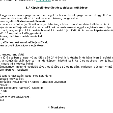
ltal átruházott hatásköröket a
2. melléklet
tartalmazza.
3.
A Képviselő-testület összehívása, működése
 tagjainak száma a polgármesteri tisztséget főállásban betöltő polgármesterrel együtt: 7 fő.
akuló, rendes és rendkívüli ülést, valamint közmeghallgatást tart.
vente legalább
9 alkalommal ülésezik.
nkaterv szerint tartja üléseit, amelyet lehetőleg a hónap utolsó keddjére kell összehívni.
óját és az előterjesztéseket a képviselőknek, a tanácskozási joggal meghívottaknak olya
 napig megkapják. A kézbesítés hivatali kézbesítő útján történik. A rendes képviselő-testü
előző 5 nappal kell kifüggeszteni.
lés meghívójának tartalmaznia kell
ját,
 előterjesztést annak előterjesztőivel,
sen tárgyalt bizottságok megjelölését,
, rendes, rendkívüli.
 tűrő esetben a meghívó az ülés előtt 24 órával is kiküldhető, és bármilyen értesítési 
 is, a sürgősség okát azonban mindenképpen közölni kell. Az ülés napirendi pontjaihoz 
ismertetni a képviselőkkel.
árgyalandó napirend megjelölésével, legkésőbb az ülés napján, telefonon is összehívható a
önyvben kell rögzíteni.
éseire tanácskozási joggal meg kell hívni:
össég képviselőjét:
Befőzésig Helyi Termék Klub és Turisztikai Egyesület
yesület
os Egyesülete Nagykörűi Csoportja
 Klub
t,
gszabály kötelezővé teszi,
elöl.
4.
Munkaterv