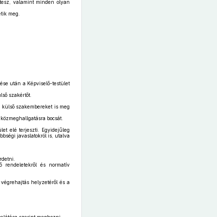
 tesz, valamint minden olyan
etik meg.
ése után a Képviselő-testület
lső szakértőt.
ás, külső szakembereket is meg
 közmeghallgatásra bocsát.
et elé terjeszti. Egyidejűleg
bségi javaslatokról is, utalva
rdetni.
 rendeletekről és normatív
 végrehajtás helyzetéről és a