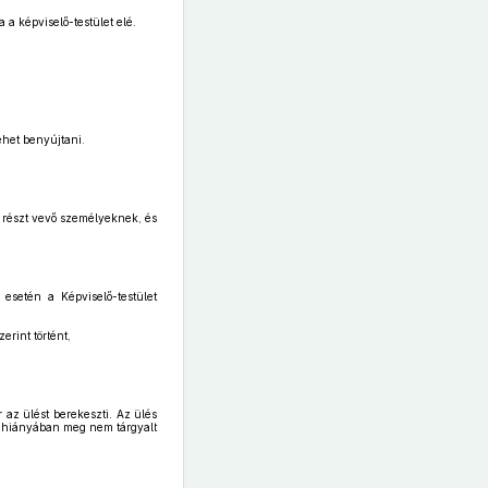
 a képviselő-testület elé.
ehet benyújtani.
l részt vevő személyeknek, és
k esetén a Képviselő-testület
rint történt,
 az ülést berekeszti. Az ülés
ég hiányában meg nem tárgyalt