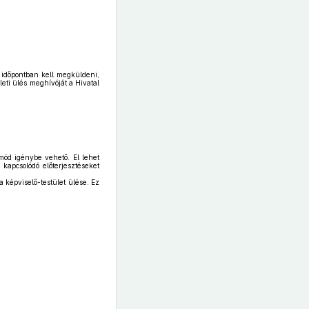
n időpontban kell megküldeni,
leti ülés meghívóját a Hivatal
mód igénybe vehető. El lehet
kapcsolódó előterjesztéseket
 képviselő-testület ülése. Ez