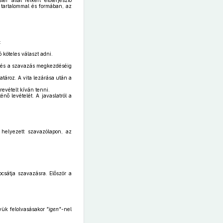
 által felkért előterjesztő
i tartalommal és formában, az
:
 köteles választ adni.
ja, és a szavazás megkezdéséig
határoz. A vita lezárása után a
revételt kíván tenni.
nő levételét. A javaslatról a
 helyezett szavazólapon, az
csátja szavazásra. Először a
evük felolvasásakor
"igen"-
nel