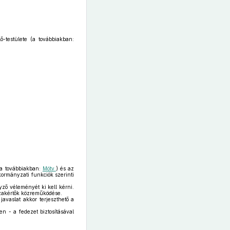
-testülete (a továbbiakban:
(a továbbiakban:
Mötv.
) és az
kormányzati funkciók szerinti
yző véleményét ki kell kérni.
 szakértők közreműködése.
javaslat akkor terjeszthető a
n - a fedezet biztosításával