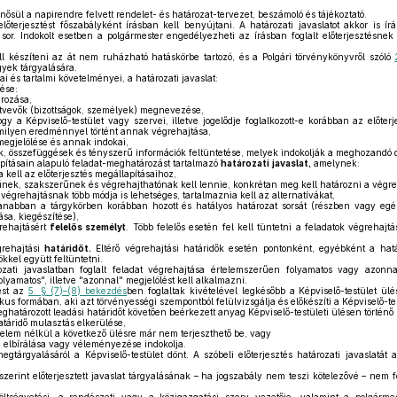
nősül a napirendre felvett rendelet- és határozat-tervezet, beszámoló és tájékoztató.
előterjesztést főszabályként írásban kell benyújtani. A határozati javaslatot akkor is í
 sor. Indokolt esetben a polgármester engedélyezheti az írásban foglalt előterjesztésnek
ell készíteni az át nem ruházható hatáskörbe tartozó, és a Polgári törvénykönyvről szóló
gyek tárgyalására.
i és tartalmi követelményei, a határozati javaslat:
tése:
rozása,
tvevők (bizottságok, személyek) megnevezése,
 a Képviselő-testület vagy szervei, illetve jogelődje foglalkozott-e korábban az előterj
 milyen eredménnyel történt annak végrehajtása,
egjelölése és annak indokai,
összefüggések és tényszerű információk feltüntetése, melyek indokolják a meghozandó d
pításain alapuló feladat-meghatározást tartalmazó
határozati
javaslat,
amelynek:
kell az előterjesztés megállapításaihoz,
ek, szakszerűnek és végrehajthatónak kell lennie, konkrétan meg kell határozni a végreha
égrehajtásnak több módja is lehetséges, tartalmaznia kell az alternatívákat,
nabban a tárgykörben korábban hozott és hatályos határozat sorsát (részben vagy egés
sa, kiegészítése),
rehajtásért
felelős személyt
. Több felelős esetén fel kell tüntetni a feladatok végrehajt
grehajtási
határidőt.
Eltérő végrehajtási határidők esetén pontonként, egyébként a hatá
ökkel együtt feltüntetni.
ti javaslatban foglalt feladat végrehajtása értelemszerűen folyamatos vagy azonna
olyamatos", illetve "azonnal" megjelölést kell alkalmazni.
tést az
5. § (7)–(8) bekezdés
ben foglaltak kivételével legkésőbb a Képviselő-testület ül
ikus formában, aki azt törvényességi szempontból felülvizsgálja és előkészíti a Képviselő-te
ghatározott leadási határidőt követően beérkezett anyag Képviselő-testületi ülésen történő
atáridő mulasztás elkerülése,
lem nélkül a következő ülésre már nem terjeszthető be, vagy
 elbírálása vagy véleményezése indokolja.
egtárgyalásáról a Képviselő-testület dönt. A szóbeli előterjesztés határozati javaslatát
szerint előterjesztett javaslat tárgyalásának – ha jogszabály nem teszi kötelezővé – nem fe