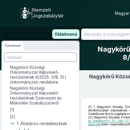
Nemzeti
Magyar 
Jogszabálytár
Ugrás
Oldalmenü
a
tartalomra
Szerkezet
Nagykörű
8/
Nagykörű Községi
Önkormányzat Képviselő-
Nagykörű Közsé
testületének 8/2025. (VIII. 13.)
önkormányzati rendelete
Nagykörű Községi
Önkormányzat Képviselő-
testületének Szervezeti és
Működési Szabályzatáról
[1]
1 Nagykörű Község Önkor
[1]
döntéshozatali eljárásának
Szabályzat felülvizsgálata 
[2]
[2]
Nagykörű Községi Önkorm
az Alaptörvény 32. cikk (2
1. Általános rendelkezések
bekezdés
ében meghatározott 