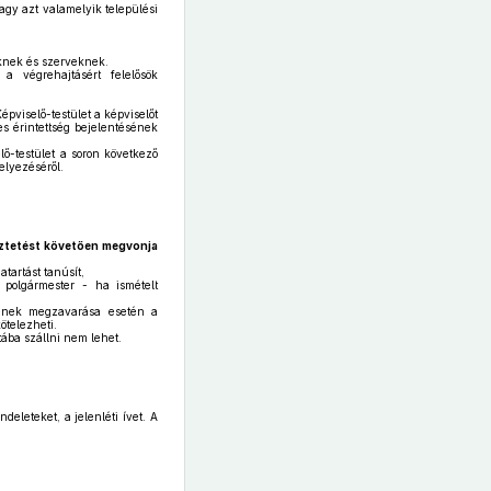
agy azt valamelyik települési
eknek és szerveknek.
 a végrehajtásért felelősök
pviselő-testület a képviselőt
es érintettség bejelentésének
ő-testület a soron következő
elyezéséről.
meztetést követően megvonja
atartást tanúsít,
 polgármester - ha ismételt
djének megzavarása esetén a
ötelezheti.
tába szállni nem lehet.
deleteket, a jelenléti ívet. A