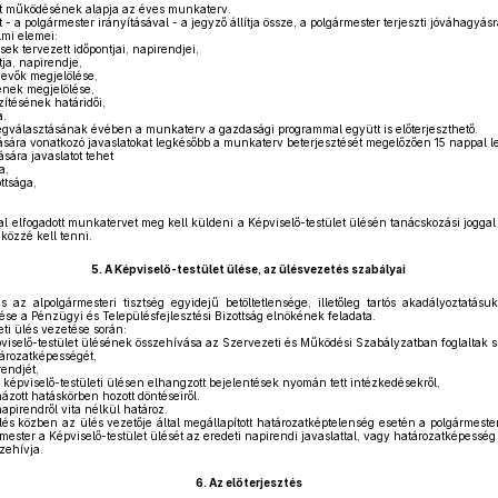
et működésének alapja az éves munkaterv.
 a polgármester irányításával - a jegyző állítja össze, a polgármester terjeszti jóváhagyásra
lmi elemei:
sek tervezett időpontjai, napirendjei,
ja, napirendje,
vevők megjelölése,
ének megjelölése,
zítésének határidői,
a.
egválasztásának évében a munkaterv a gazdasági programmal együtt is előterjeszthető.
sára vonatkozó javaslatokat legkésőbb a munkaterv beterjesztését megelőzően 15 nappal l
sára javaslatot tehet
a,
ttsága,
tal elfogadott munkatervet meg kell küldeni a Képviselő-testület ülésén tanácskozási jogga
özzé kell tenni.
5.
A Képviselő-testület ülése, az ülésvezetés szabályai
 az alpolgármesteri tisztség egyidejű betöltetlensége, illetőleg tartós akadályoztatásu
ése a Pénzügyi és Településfejlesztési Bizottság elnökének feladata.
eti ülés vezetése során:
viselő-testület ülésének összehívása az Szervezeti és Működési Szabályzatban foglaltak sze
tározatképességét,
rendjét,
ő képviselő-testületi ülésen elhangzott bejelentések nyomán tett intézkedésekről,
ázott hatáskörben hozott döntéseiről.
apirendről vita nélkül határoz.
lés közben az ülés vezetője által megállapított határozatképtelenség esetén a polgármester
mester a Képviselő-testület ülését az eredeti napirendi javaslattal, vagy határozatképess
zehívja.
6.
Az előterjesztés