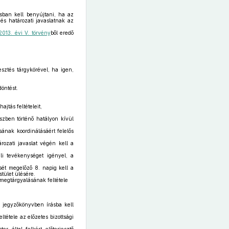
rásban kell benyújtani, ha az
 és határozati javaslatnak az
2013. évi V. törvény
ből eredő
esztés tárgykörével, ha igen,
öntést.
jtás feltételeit,
zben történő hatályon kívül
ásának koordinálásáért felelős
rozati javaslat végén kell a
li tevékenységet igényel, a
ését megelőző 8. napig kell a
stület ülésére.
 megtárgyalásának feltétele
 a jegyzőkönyvben írásba kell
ltétele az előzetes bizottsági