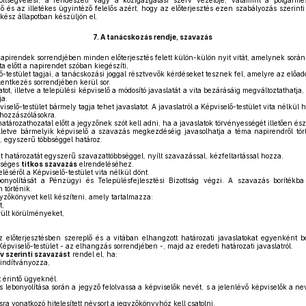
ségvetési, a rendészeti vagy a közigazgatási szerv vezetője, valamint a polgármester
ző és az illetékes ügyintéző felelős azért, hogy az előterjesztés ezen szabályozás szerint
 kész állapotban készüljön el.
7.
A tanácskozás rendje, szavazás
apirendek sorrendjében minden előterjesztés felett külön-külön nyit vitát, amelynek során
a előtt a napirendet szóban kiegészíti,
-testület tagjai, a tanácskozási joggal résztvevők kérdéseket tesznek fel, amelyre az előadó
entkezés sorrendjében kerül sor.
atot, illetve a települési képviselő a módosító javaslatát a vita bezárásáig megváltoztathat
ja.
iselő-testület bármely tagja tehet javaslatot. A javaslatról a Képviselő-testület vita nélkül 
 hozzászólásokra.
atározathozatal előtt a jegyzőnek szót kell adni, ha a javaslatok törvényességét illetően ész
lletve bármelyik képviselő a szavazás megkezdéséig javasolhatja a téma napirendről törté
l, egyszerű többséggel határoz.
t határozatát egyszerű szavazattöbbséggel, nyílt szavazással, kézfeltartással hozza.
kséges
titkos szavazás
elrendeléséhez.
éséről a Képviselő-testület vita nélkül dönt.
onyolítását a Pénzügyi és Településfejlesztési Bizottság végzi. A szavazás borítékba
 történik.
gyzőkönyvet kell készíteni, amely tartalmazza:
t,
ült körülményeket,
 előterjesztésben szereplő és a vitában elhangzott határozati javaslatokat egyenként bo
 Képviselő-testület - az elhangzás sorrendjében -, majd az eredeti határozati javaslatról.
v szerinti szavazást
rendel el, ha:
 indítványozza,
t érintő ügyeknél.
 lebonyolítása során a jegyző felolvassa a képviselők nevét, s a jelenlévő képviselők a n
ra vonatkozó hitelesített névsort a jegyzőkönyvhöz kell csatolni.