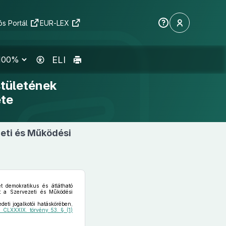
s Portál
EUR-LEX
ELI
tületének
ete
eti és Működési
 demokratikus és átlátható
rt a Szervezeti és Működési
deti jogalkotói hatáskörében,
i CLXXXIX. törvény 53. § (1)