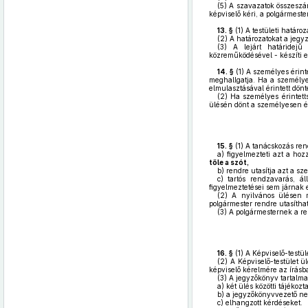
(5)
A szavazatok összeszám
képviselő kéri, a polgármeste
13. §
(1)
A testületi határoz
(2)
A határozatokat a jegyz
(3)
A lejárt határidejű h
közreműködésével - készíti elő
14. §
(1)
A személyes érinte
meghallgatja. Ha a személyes
elmulasztásával érintett dönt
(2)
Ha személyes érintetts
ülésén dönt a személyesen éri
15. §
(1)
A tanácskozás rend
a)
figyelmezteti azt a hozz
tőle a szót,
b)
rendre utasítja azt a sze
c)
tartós rendzavarás, ál
figyelmeztetései sem járnak 
(2)
A nyilvános ülésen me
polgármester rendre utasíthat
(3)
A polgármesternek a ren
16. §
(1)
A Képviselő-testüle
(2)
A Képviselő-testület ülé
képviselő kérelmére az írásb
(3)
A jegyzőkönyv tartalm
a)
két ülés közötti tájékozta
b)
a jegyzőkönyvvezető ne
c)
elhangzott kérdéseket.