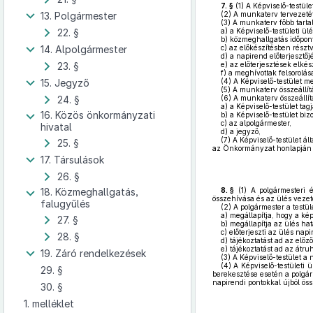
7. §
(1)
A Képviselő-testül
13. Polgármester
(2)
A munkaterv tervezetét -
(3)
A munkaterv főbb tarta
22. §
a)
a Képviselő-testületi ülé
b)
közmeghallgatás időpont
14. Alpolgármester
c)
az előkészítésben részt
d)
a napirend előterjesztőj
23. §
e)
az előterjesztések elkés
f)
a meghívottak felsorolás
15. Jegyző
(4)
A Képviselő-testület m
(5)
A munkaterv összeállítá
24. §
(6)
A munkaterv összeállítá
a)
a Képviselő-testület tagj
16. Közös önkormányzati
b)
a Képviselő-testület bizo
c)
az alpolgármester,
hivatal
d)
a jegyző,
(7)
A Képviselő-testület ál
25. §
az Önkormányzat honlapján k
17. Társulások
26. §
18. Közmeghallgatás,
8. §
(1)
A polgármesteri és
összehívása és az ülés vezet
falugyűlés
(2)
A polgármester a testül
a)
megállapítja, hogy a kép
27. §
b)
megállapítja az ülés ha
c)
előterjeszti az ülés napi
28. §
d)
tájékoztatást ad az előz
e)
tájékoztatást ad az átruh
19. Záró rendelkezések
(3)
A Képviselő-testület a n
(4)
A Képviselő-testületi ü
29. §
berekesztése esetén a polgár
napirendi pontokkal újból öss
30. §
1. melléklet