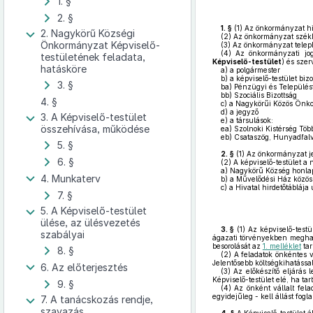
1. §
2. §
1. §
(1)
Az önkormányzat hi
2. Nagykörű Községi
(2)
Az önkormányzat székhe
Önkormányzat Képviselő-
(3)
Az önkormányzat teleph
(4)
Az önkormányzati jogo
testületének feladata,
Képviselő-testület
) és szer
hatásköre
a)
a polgármester
b)
a képviselő-testület bizo
3. §
ba)
Pénzügyi és Településfe
bb)
Szociális Bizottság
4. §
c)
a Nagykörűi Közös Önko
d)
a jegyző
3. A Képviselő-testület
e)
a társulások:
összehívása, működése
ea)
Szolnoki Kistérség Töb
eb)
Csataszög, Hunyadfalva
5. §
2. §
(1)
Az önkormányzat je
6. §
(2)
A képviselő-testület a n
a)
Nagykörű Község honla
4. Munkaterv
b)
a Művelődési Ház közössé
c)
a Hivatal hirdetőtáblája
7. §
5. A Képviselő-testület
ülése, az ülésvezetés
3. §
(1)
Az képviselő-testü
szabályai
ágazati törvényekben meghatá
besorolását az
1. melléklet
tar
8. §
(2)
A feladatok önkéntes vá
Jelentősebb költségkihatással
6. Az előterjesztés
(3)
Az előkészítő eljárás l
Képviselő-testület elé, ha ta
9. §
(4)
Az önként vállalt fela
egyidejűleg - kell állást fogla
7. A tanácskozás rendje,
szavazás