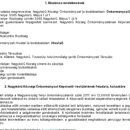
1.
Általános rendelkezések
vatalos megnevezése: Nagykörű Községi Önkormányzat (a továbbiakban:
Önkormányzat)
lye: 5065 Nagykörű, Május 1 út 1.
elye: Közösségi színtér 5065 Nagykörű, Május 1. út 9.
k gyakorlására feljogosított szervezet: Nagykörű Község Önkormányzatának Képviselő
vei:
ttságai:
jlesztési Bizottság
rmányzati Hivatal (a továbbiakban:
Hivatal)
bcélú Társulása,
, Kőtelek, Nagykörű, Tiszasüly Ivóvízminőség-javító Önkormányzati Társulás
lképei: Nagykörű Község címere és zászlója.
yilvánosság biztosításáról:
pja
gi színtér hirdetőtáblája,
 útján gondoskodik.
2.
Nagykörű Községi Önkormányzat Képviselő-testületének feladata, hatásköre
let ellátja a Magyarország helyi önkormányzatairól szóló 2011. évi CLXXXIX törvényben 
rozott kötelező és önként vállalt feladatokat. A Képviselő-testület alaptevékenységének 
talmazza.
llalása előtt minden esetben előkészítő eljárást kell lefolytatni, melynek keretében a jeg
 járó feladatellátás vállalása előtt létrehozható ideiglenes bizottság, igénybe vehető külső
efolytatásáról a polgármester gondoskodik. A közfeladat önkéntes felvállalását tartalmazó 
rtalmazza a megvalósításához szükséges költségvetési forrásokat.
datok tekintetében az éves költségvetésben, a gazdálkodást meghatározó pénzügyi tervbe
lni.