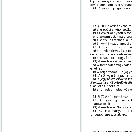
A jegyzőkönyv szükség szeri
egyéb tényt, amely a Képvisel
(4)
A választópolgárok – a 
17. §
(1)
Önkormányzati ren
a)
a települési képviselők,
b)
az önkormányzati bizott
c)
a polgármester, az alpolg
d)
a település társadalmi, é
e)
önkormányzati társulás t
(2)
A rendelet-tervezet elő
a)
a kezdeményezést a polg
elé terjeszti a rendelet-tervez
b)
a tervezetet a jegyző kés
(3)
A rendelet-tervezet v
a)
A tervezetet megvitatás 
lehet hívni.
b)
A polgármester - a jegyz
(4)
Az önkormányzati rendel
a)
a jegyző az előkészítés
tájékoztatja a Képviselő-test
a mellőzés indokaira,
b)
a rendelet hiteles, végl
18. §
(1)
Az önkormányzati re
(2)
A jegyző gondoskodik
határozatokról.
(3)
A rendeletet Nagykörű 
(4)
Az önkormányzati rende
fontosabb tapasztalatokról.