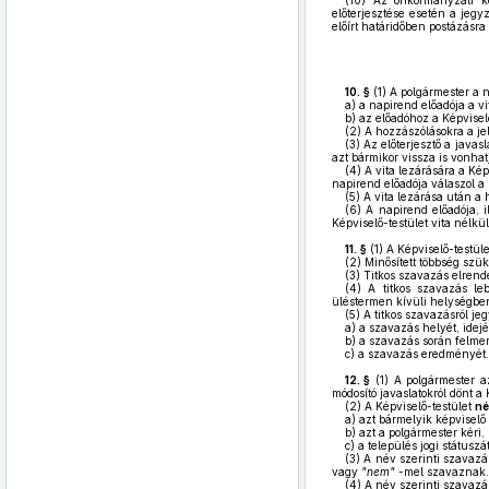
(10)
Az önkormányzati költ
előterjesztése esetén a jegy
előírt határidőben postázásra
10. §
(1)
A polgármester a n
a)
a napirend előadója a vit
b)
az előadóhoz a Képviselő
(2)
A hozzászólásokra a jel
(3)
Az előterjesztő a javasl
azt bármikor vissza is vonhat
(4)
A vita lezárására a Képv
napirend előadója válaszol a
(5)
A vita lezárása után a h
(6)
A napirend előadója, i
Képviselő-testület vita nélkü
11. §
(1)
A Képviselő-testüle
(2)
Minősített többség szü
(3)
Titkos szavazás elrendel
(4)
A titkos szavazás leb
üléstermen kívüli helységben
(5)
A titkos szavazásról je
a)
a szavazás helyét, idejé
b)
a szavazás során felmer
c)
a szavazás eredményét.
12. §
(1)
A polgármester az
módosító javaslatokról dönt a
(2)
A Képviselő-testület
né
a)
azt bármelyik képviselő
b)
azt a polgármester kéri,
c)
a település jogi státuszá
(3)
A név szerinti szavazás
vagy
"nem"
-mel szavaznak.
(4)
A név szerinti szavazás