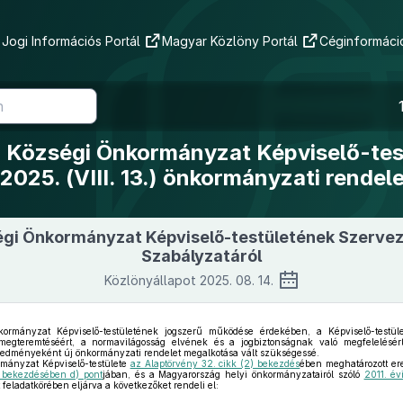
Jogi Információs Portál
Magyar Közlöny Portál
Céginformáció
 Községi Önkormányzat Képviselő-tes
2025. (VIII. 13.) önkormányzati rendel
gi Önkormányzat Képviselő-testületének Szervez
Szabályzatáról
Közlönyállapot 2025. 08. 14.
mányzat Képviselő-testületének jogszerű működése érdekében, a Képviselő-testület
 megteremtéséért, a normavilágosság elvének és a jogbiztonságnak való megfelelésé
eredményeként új önkormányzati rendelet megalkotása vált szükségessé.
ányzat Képviselő-testülete
az Alaptörvény 32. cikk (2) bekezdés
ében meghatározott ere
) bekezdésében d) pont
jában, és a Magyarország helyi önkormányzatairól szóló
2011. év
feladatkörében eljárva a következőket rendeli el: