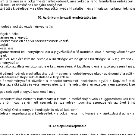
nt tartalmazza a polgármester intézkedéseit, amelyeket a rend fenntartása érdekében
ő-testület döntésének alapjául szolgálhat.
zárt ülés kivételével – az ülés jegyzőkönyvét a Hivatalban, és a hivatalos honlapon tekinth
10.
Az önkormányzati rendeletalkotás
delet alkotását kezdeményezhetik:
ságok elnökei,
ármester, a jegyző,
rdekképviseleti és civil szervezeteinek vezetői,
agjai.
készítése:
ármesternél kell benyújtani, aki a jegyző előkészítő munkája, és a Bizottság véleményez
etet.
zíti el. Az előkészítésbe bevonja a Bizottságot, az ideiglenes bizottságot, szükség szerint kü
éleményezése:
céljából az illetékes bizottság elé kell terjeszteni. A bizottság ülésére szükség szerint m
ő véleményének meghallgatása után - egyes rendelet-tervezeteket - az érdemi vita előtt -
et-tervezet Képviselő-testület elé terjesztése:
t és véleményezést követően a rendelet-tervezetet indokolással együtt a Képviselő-testül
ületet az előkészítés és véleményeztetés során felvetett, de a tervezetben nem szereplő kiseb
eges szövegét a jegyző szerkeszti meg.
ndeletet és a normatív határozatot a Hivatal hirdetőtábláján való kifüggesztéssel kell kihi
 arról, hogy az érintett szervek és személyek tudomást szerezzenek az őket érintő
Községi Önkormányzat honlapján is közzé kell tenni.
letek végrehajtására kötelezettek - a polgármester indítványára - tájékoztatást adnak a
11.
A települési képviselő