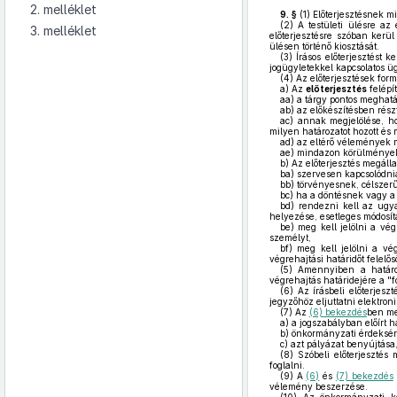
2. melléklet
9. §
(1)
Előterjesztésnek mi
(2)
A testületi ülésre az 
3. melléklet
előterjesztésre szóban kerül
ülésen történő kiosztását.
(3)
Írásos előterjesztést k
jogügyletekkel kapcsolatos ü
(4)
Az előterjesztések forma
a)
Az
előterjesztés
felépí
aa)
a tárgy pontos meghatá
ab)
az előkészítésben rész
ac)
annak megjelölése, hogy
milyen határozatot hozott és
ad)
az eltérő vélemények m
ae)
mindazon körülmények, 
b)
Az előterjesztés megálla
ba)
szervesen kapcsolódnia 
bb)
törvényesnek, célszerűn
bc)
ha a döntésnek vagy a v
bd)
rendezni kell az ugya
helyezése, esetleges módosítá
be)
meg kell jelölni a vég
személyt,
bf)
meg kell jelölni a vé
végrehajtási határidőt felelős
(5)
Amennyiben a határoza
végrehajtás határidejére a "f
(6)
Az írásbeli előterjesz
jegyzőhöz eljuttatni elektron
(7)
Az
(6) bekezdés
ben me
a)
a jogszabályban előírt h
b)
önkormányzati érdeksére
c)
azt pályázat benyújtása,
(8)
Szóbeli előterjesztés m
foglalni.
(9)
A
(6)
és
(7) bekezdés
vélemény beszerzése.