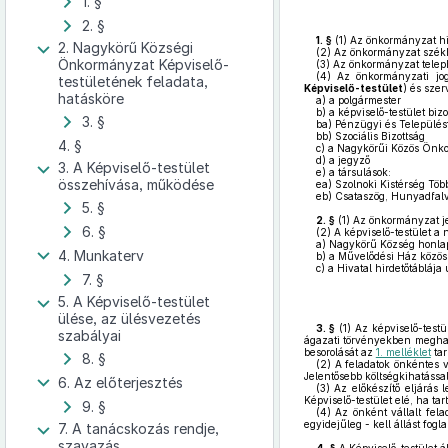
1. §
2. §
1. §
(1)
Az önkormányzat hi
2. Nagykörű Községi
(2)
Az önkormányzat székhe
Önkormányzat Képviselő-
(3)
Az önkormányzat teleph
(4)
Az önkormányzati jogo
testületének feladata,
Képviselő-testület
) és szer
hatásköre
a)
a polgármester
b)
a képviselő-testület bizo
3. §
ba)
Pénzügyi és Településfe
bb)
Szociális Bizottság
4. §
c)
a Nagykörűi Közös Önko
d)
a jegyző
3. A Képviselő-testület
e)
a társulások:
összehívása, működése
ea)
Szolnoki Kistérség Töb
eb)
Csataszög, Hunyadfalva
5. §
2. §
(1)
Az önkormányzat je
6. §
(2)
A képviselő-testület a n
a)
Nagykörű Község honla
4. Munkaterv
b)
a Művelődési Ház közössé
c)
a Hivatal hirdetőtáblája
7. §
5. A Képviselő-testület
ülése, az ülésvezetés
3. §
(1)
Az képviselő-testü
szabályai
ágazati törvényekben meghatá
besorolását az
1. melléklet
tar
8. §
(2)
A feladatok önkéntes vá
Jelentősebb költségkihatással
6. Az előterjesztés
(3)
Az előkészítő eljárás l
Képviselő-testület elé, ha ta
9. §
(4)
Az önként vállalt fela
egyidejűleg - kell állást fogla
7. A tanácskozás rendje,
szavazás