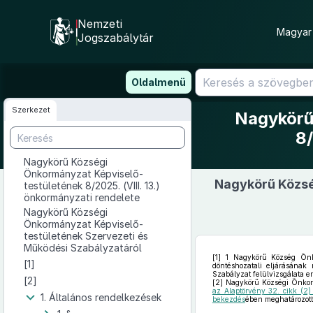
Nemzeti
Magyar 
Jogszabálytár
Ugrás
Oldalmenü
a
tartalomra
Szerkezet
Nagykörű
8/
Nagykörű Községi
Önkormányzat Képviselő-
Nagykörű Közsé
testületének 8/2025. (VIII. 13.)
önkormányzati rendelete
Nagykörű Községi
Önkormányzat Képviselő-
testületének Szervezeti és
Működési Szabályzatáról
[1]
1 Nagykörű Község Önkor
[1]
döntéshozatali eljárásának
Szabályzat felülvizsgálata 
[2]
[2]
Nagykörű Községi Önkorm
az Alaptörvény 32. cikk (2
1. Általános rendelkezések
bekezdés
ében meghatározott 