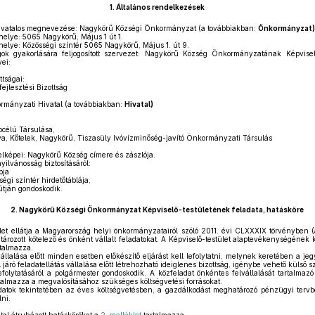
1.
Általános rendelkezések
vatalos megnevezése: Nagykörű Községi Önkormányzat (a továbbiakban:
Önkormányzat)
lye: 5065 Nagykörű, Május 1 út 1.
elye: Közösségi színtér 5065 Nagykörű, Május 1. út 9.
k gyakorlására feljogosított szervezet: Nagykörű Község Önkormányzatának Képviselő
vei:
ttságai:
jlesztési Bizottság
rmányzati Hivatal (a továbbiakban:
Hivatal)
bcélú Társulása,
, Kőtelek, Nagykörű, Tiszasüly Ivóvízminőség-javító Önkormányzati Társulás
lképei: Nagykörű Község címere és zászlója.
yilvánosság biztosításáról:
pja
gi színtér hirdetőtáblája,
 útján gondoskodik.
2.
Nagykörű Községi Önkormányzat Képviselő-testületének feladata, hatásköre
let ellátja a Magyarország helyi önkormányzatairól szóló 2011. évi CLXXXIX törvényben 
rozott kötelező és önként vállalt feladatokat. A Képviselő-testület alaptevékenységének 
talmazza.
llalása előtt minden esetben előkészítő eljárást kell lefolytatni, melynek keretében a jeg
 járó feladatellátás vállalása előtt létrehozható ideiglenes bizottság, igénybe vehető külső
efolytatásáról a polgármester gondoskodik. A közfeladat önkéntes felvállalását tartalmazó 
rtalmazza a megvalósításához szükséges költségvetési forrásokat.
datok tekintetében az éves költségvetésben, a gazdálkodást meghatározó pénzügyi tervbe
lni.