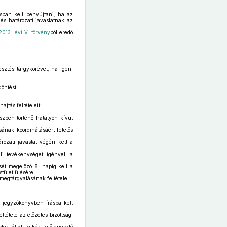
rásban kell benyújtani, ha az
 és határozati javaslatnak az
2013. évi V. törvény
ből eredő
esztés tárgykörével, ha igen,
öntést.
jtás feltételeit,
zben történő hatályon kívül
ásának koordinálásáért felelős
rozati javaslat végén kell a
li tevékenységet igényel, a
ését megelőző 8. napig kell a
stület ülésére.
 megtárgyalásának feltétele
 a jegyzőkönyvben írásba kell
ltétele az előzetes bizottsági