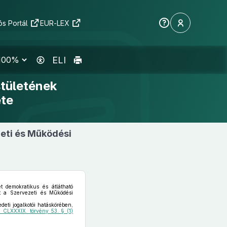
s Portál
EUR-LEX
ELI
tületének
ete
eti és Működési
 demokratikus és átlátható
rt a Szervezeti és Működési
deti jogalkotói hatáskörében,
i CLXXXIX. törvény 53. § (1)