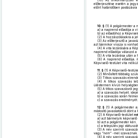
(10)
Az önkormányzati költ
előterjesztése esetén a jegy
előírt határidőben postázásra
10. §
(1)
A polgármester a n
a)
a napirend előadója a vit
b)
az előadóhoz a Képviselő
(2)
A hozzászólásokra a jel
(3)
Az előterjesztő a javasl
azt bármikor vissza is vonhat
(4)
A vita lezárására a Képv
napirend előadója válaszol a
(5)
A vita lezárása után a h
(6)
A napirend előadója, i
Képviselő-testület vita nélkü
11. §
(1)
A Képviselő-testüle
(2)
Minősített többség szü
(3)
Titkos szavazás elrendel
(4)
A titkos szavazás leb
üléstermen kívüli helységben
(5)
A titkos szavazásról je
a)
a szavazás helyét, idejé
b)
a szavazás során felmer
c)
a szavazás eredményét.
12. §
(1)
A polgármester az
módosító javaslatokról dönt a
(2)
A Képviselő-testület
né
a)
azt bármelyik képviselő
b)
azt a polgármester kéri,
c)
a település jogi státuszá
(3)
A név szerinti szavazás
vagy
"nem"
-mel szavaznak.
(4)
A név szerinti szavazás