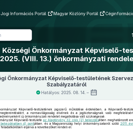
Jogi Információs Portál
Magyar Közlöny Portál
Céginformáció
 Községi Önkormányzat Képviselő-tes
2025. (VIII. 13.) önkormányzati rendel
gi Önkormányzat Képviselő-testületének Szervez
Szabályzatáról
Hatályos: 2025. 08. 14. –
mányzat Képviselő-testületének jogszerű működése érdekében, a Képviselő-testület
 megteremtéséért, a normavilágosság elvének és a jogbiztonságnak való megfelelésé
eredményeként új önkormányzati rendelet megalkotása vált szükségessé.
ányzat Képviselő-testülete
az Alaptörvény 32. cikk (2) bekezdés
ében meghatározott ere
) bekezdésében d) pont
jában, és a Magyarország helyi önkormányzatairól szóló
2011. év
feladatkörében eljárva a következőket rendeli el: