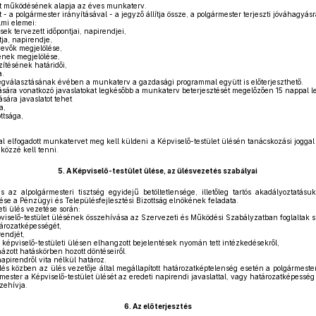
et működésének alapja az éves munkaterv.
 a polgármester irányításával - a jegyző állítja össze, a polgármester terjeszti jóváhagyásra
lmi elemei:
sek tervezett időpontjai, napirendjei,
ja, napirendje,
vevők megjelölése,
ének megjelölése,
zítésének határidői,
a.
egválasztásának évében a munkaterv a gazdasági programmal együtt is előterjeszthető.
sára vonatkozó javaslatokat legkésőbb a munkaterv beterjesztését megelőzően 15 nappal l
sára javaslatot tehet
a,
ttsága,
tal elfogadott munkatervet meg kell küldeni a Képviselő-testület ülésén tanácskozási jogga
özzé kell tenni.
5.
A Képviselő-testület ülése, az ülésvezetés szabályai
 az alpolgármesteri tisztség egyidejű betöltetlensége, illetőleg tartós akadályoztatásu
ése a Pénzügyi és Településfejlesztési Bizottság elnökének feladata.
eti ülés vezetése során:
viselő-testület ülésének összehívása az Szervezeti és Működési Szabályzatban foglaltak sze
tározatképességét,
rendjét,
ő képviselő-testületi ülésen elhangzott bejelentések nyomán tett intézkedésekről,
ázott hatáskörben hozott döntéseiről.
apirendről vita nélkül határoz.
lés közben az ülés vezetője által megállapított határozatképtelenség esetén a polgármester
mester a Képviselő-testület ülését az eredeti napirendi javaslattal, vagy határozatképess
zehívja.
6.
Az előterjesztés