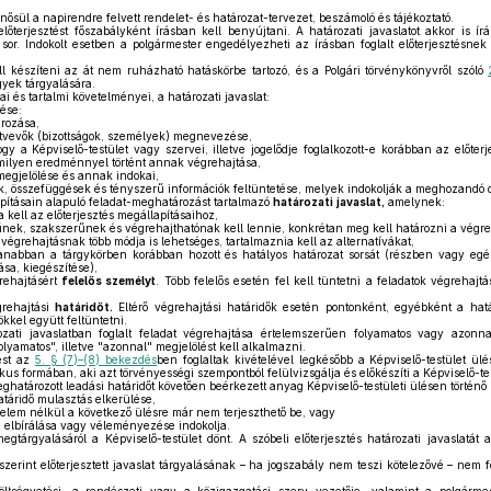
nősül a napirendre felvett rendelet- és határozat-tervezet, beszámoló és tájékoztató.
előterjesztést főszabályként írásban kell benyújtani. A határozati javaslatot akkor is í
 sor. Indokolt esetben a polgármester engedélyezheti az írásban foglalt előterjesztésnek
ell készíteni az át nem ruházható hatáskörbe tartozó, és a Polgári törvénykönyvről szóló
gyek tárgyalására.
i és tartalmi követelményei, a határozati javaslat:
tése:
rozása,
tvevők (bizottságok, személyek) megnevezése,
 a Képviselő-testület vagy szervei, illetve jogelődje foglalkozott-e korábban az előterj
 milyen eredménnyel történt annak végrehajtása,
egjelölése és annak indokai,
összefüggések és tényszerű információk feltüntetése, melyek indokolják a meghozandó d
pításain alapuló feladat-meghatározást tartalmazó
határozati
javaslat,
amelynek:
kell az előterjesztés megállapításaihoz,
ek, szakszerűnek és végrehajthatónak kell lennie, konkrétan meg kell határozni a végreha
égrehajtásnak több módja is lehetséges, tartalmaznia kell az alternatívákat,
nabban a tárgykörben korábban hozott és hatályos határozat sorsát (részben vagy egés
sa, kiegészítése),
rehajtásért
felelős személyt
. Több felelős esetén fel kell tüntetni a feladatok végrehajt
grehajtási
határidőt.
Eltérő végrehajtási határidők esetén pontonként, egyébként a hatá
ökkel együtt feltüntetni.
ti javaslatban foglalt feladat végrehajtása értelemszerűen folyamatos vagy azonna
olyamatos", illetve "azonnal" megjelölést kell alkalmazni.
tést az
5. § (7)–(8) bekezdés
ben foglaltak kivételével legkésőbb a Képviselő-testület ül
ikus formában, aki azt törvényességi szempontból felülvizsgálja és előkészíti a Képviselő-te
ghatározott leadási határidőt követően beérkezett anyag Képviselő-testületi ülésen történő
atáridő mulasztás elkerülése,
lem nélkül a következő ülésre már nem terjeszthető be, vagy
 elbírálása vagy véleményezése indokolja.
egtárgyalásáról a Képviselő-testület dönt. A szóbeli előterjesztés határozati javaslatát
szerint előterjesztett javaslat tárgyalásának – ha jogszabály nem teszi kötelezővé – nem fe