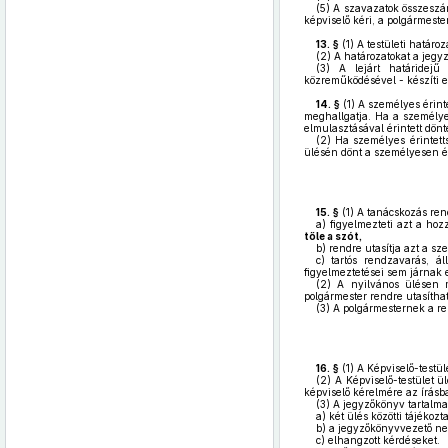
(5)
A szavazatok összeszám
képviselő kéri, a polgármeste
13. §
(1)
A testületi határoz
(2)
A határozatokat a jegyz
(3)
A lejárt határidejű h
közreműködésével - készíti elő
14. §
(1)
A személyes érinte
meghallgatja. Ha a személyes
elmulasztásával érintett dönt
(2)
Ha személyes érintetts
ülésén dönt a személyesen éri
15. §
(1)
A tanácskozás rend
a)
figyelmezteti azt a hozz
tőle a szót,
b)
rendre utasítja azt a sze
c)
tartós rendzavarás, ál
figyelmeztetései sem járnak 
(2)
A nyilvános ülésen me
polgármester rendre utasíthat
(3)
A polgármesternek a ren
16. §
(1)
A Képviselő-testüle
(2)
A Képviselő-testület ülé
képviselő kérelmére az írásb
(3)
A jegyzőkönyv tartalm
a)
két ülés közötti tájékozta
b)
a jegyzőkönyvvezető ne
c)
elhangzott kérdéseket.