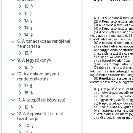
4. §
A Képviselő-testület á
10. §
11. §
5. §
(1)
A Képviselő-testület
12. §
(2)
A Képviselő-testület al
(3)
A Képviselő-testület é
13. §
(4)
A Képviselő-testület mu
(5)
A testületi ülés meghív
14. §
hogy azt az ülést megelőző 5.
hirdetőtábláján, az ülést meg
8. A tanácskozás rendjének
(6)
A képviselő-testületi ü
fenntartása
a)
az ülés helyét és időpont
b)
a tárgyalandó napirendet,
15. §
c)
az előterjesztést előzete
d)
a meghívó keltezését,
9. A jegyzőkönyv
e)
az összehívó aláírását,
f)
az ülés formáját: alakuló
16. §
(7)
Sürgős,
halasztást nem
tekinteni az írásbeliségtől
10. Az önkormányzati
legkésőbb az ülésen kell meg
rendeletalkotás
(8)
Rendkívüli
esetben a t
esetben ezt a tényt a jegyzők
17. §
6. §
A képviselő-testület ül
18. §
a)
a helyi önszerveződő köz
aa)
Nagykörűi Virágzástól 
11. A települési képviselő
ab)
Együtt Nagykörűért Eg
ac)
Nagycsaládosok Ország
19. §
ad)
Szőke Tisza Nyugdíjas
b)
a napirend előterjesztőjé
12. A Képviselő-testület
c)
azt, akinek jelenlétét jo
d)
akit a polgármester megj
bizottsága
20. §
21. §