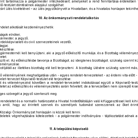
nt tartalmazza a polgármester intézkedéseit, amelyeket a rend fenntartása érdekében
ő-testület döntésének alapjául szolgálhat.
zárt ülés kivételével – az ülés jegyzőkönyvét a Hivatalban, és a hivatalos honlapon tekinth
10.
Az önkormányzati rendeletalkotás
delet alkotását kezdeményezhetik:
ságok elnökei,
ármester, a jegyző,
rdekképviseleti és civil szervezeteinek vezetői,
agjai.
készítése:
ármesternél kell benyújtani, aki a jegyző előkészítő munkája, és a Bizottság véleményez
etet.
zíti el. Az előkészítésbe bevonja a Bizottságot, az ideiglenes bizottságot, szükség szerint kü
éleményezése:
céljából az illetékes bizottság elé kell terjeszteni. A bizottság ülésére szükség szerint m
ő véleményének meghallgatása után - egyes rendelet-tervezeteket - az érdemi vita előtt -
et-tervezet Képviselő-testület elé terjesztése:
t és véleményezést követően a rendelet-tervezetet indokolással együtt a Képviselő-testül
ületet az előkészítés és véleményeztetés során felvetett, de a tervezetben nem szereplő kiseb
eges szövegét a jegyző szerkeszti meg.
ndeletet és a normatív határozatot a Hivatal hirdetőtábláján való kifüggesztéssel kell kihi
 arról, hogy az érintett szervek és személyek tudomást szerezzenek az őket érintő
Községi Önkormányzat honlapján is közzé kell tenni.
letek végrehajtására kötelezettek - a polgármester indítványára - tájékoztatást adnak a
11.
A települési képviselő