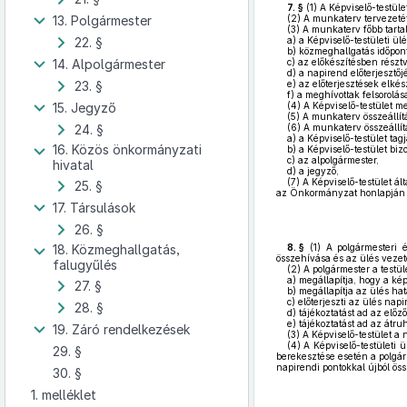
7. §
(1)
A Képviselő-testül
13. Polgármester
(2)
A munkaterv tervezetét -
(3)
A munkaterv főbb tarta
22. §
a)
a Képviselő-testületi ülé
b)
közmeghallgatás időpont
14. Alpolgármester
c)
az előkészítésben részt
d)
a napirend előterjesztőj
23. §
e)
az előterjesztések elkés
f)
a meghívottak felsorolás
15. Jegyző
(4)
A Képviselő-testület m
(5)
A munkaterv összeállítá
24. §
(6)
A munkaterv összeállítá
a)
a Képviselő-testület tagj
16. Közös önkormányzati
b)
a Képviselő-testület bizo
c)
az alpolgármester,
hivatal
d)
a jegyző,
(7)
A Képviselő-testület ál
25. §
az Önkormányzat honlapján k
17. Társulások
26. §
18. Közmeghallgatás,
8. §
(1)
A polgármesteri és
összehívása és az ülés vezet
falugyűlés
(2)
A polgármester a testül
a)
megállapítja, hogy a kép
27. §
b)
megállapítja az ülés ha
c)
előterjeszti az ülés napi
28. §
d)
tájékoztatást ad az előz
e)
tájékoztatást ad az átruh
19. Záró rendelkezések
(3)
A Képviselő-testület a n
(4)
A Képviselő-testületi ü
29. §
berekesztése esetén a polgár
napirendi pontokkal újból öss
30. §
1. melléklet