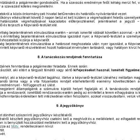
lálásáról a polgármester gondoskodik. Ha a szavazás eredménye felől kétség merül fel, v
r a szavazást köteles megismételni.
atokról a közös önkormányzati hivatal betűrendes és határidős nyilvántartást vezet.
őkönyv elkészítését követő 3 napon belül el kell küldeni a végrehajtásért felelős személy
atározatok végrehajtásával kapcsolatos előterjesztéseket, jelentéseket a jegyző –
 és terjeszti a Képviselő-testület elé.
ttség bejelentésének elmulasztása esetén – annak ismertté válását követően azonnal - a Ké
 érintettség bejelentésének elmulasztása igazolást nyer, a Képviselő-testület a személy
éshozatalból kizárja a képviselőt.
ég bejelentésének elmulasztása a határozat meghozatala után nyer igazolást, a Képvisel
ntett képviselő részvételével hozott határozat érvényben tartásáról, vagy hatályon kívül h
8.
A tanácskozás rendjének fenntartása
jének fenntartása a polgármester feladata. Ennek során:
ászólót, aki eltért a tárgyalt témától vagy sértő
kifejezéseket használ. Ismételt figyel
mélyt, aki a képviselő-testület tagjához, illetve a képviselő-testület üléséhez méltatlan mag
landó lárma vagy a vita folyamatos rendjét ellehetetlenítő esemény következtében a
eredménnyel - felfüggeszti az ülést.
gjelent állampolgárok a számukra kijelölt helyet foglalják el. A tanácskozás ren
ja a rendzavarót, ismétlődő rendzavarás esetén pedig az érintettet a terem elhagyására is k
dfenntartás érdekében tett intézkedései ellen felszólalni, azokat visszautasítani, velük vi
9.
A jegyzőkönyv
t dönthet szószerinti jegyzőkönyv készítéséről.
séről készített jegyzőkönyvhöz csatolni kell a meghívót és a mellékleteit, az elfogadott ren
an is benyújtott hozzászólást mellékelni kell a jegyzőkönyvhöz.
azza az
Mötv.
rendelkezésein kívül
tót,
vét,