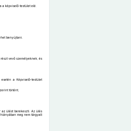
 a képviselő-testület elé.
ehet benyújtani.
l részt vevő személyeknek, és
k esetén a Képviselő-testület
rint történt,
 az ülést berekeszti. Az ülés
ég hiányában meg nem tárgyalt