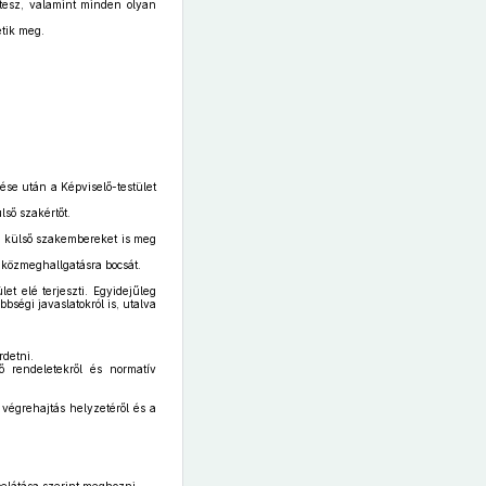
 tesz, valamint minden olyan
etik meg.
ése után a Képviselő-testület
lső szakértőt.
ás, külső szakembereket is meg
 közmeghallgatásra bocsát.
et elé terjeszti. Egyidejűleg
bségi javaslatokról is, utalva
rdetni.
 rendeletekről és normatív
 végrehajtás helyzetéről és a