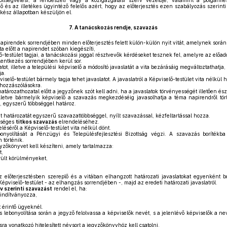
ségvetési, a rendészeti vagy a közigazgatási szerv vezetője, valamint a polgármester
ző és az illetékes ügyintéző felelős azért, hogy az előterjesztés ezen szabályozás szerint
 kész állapotban készüljön el.
7.
A tanácskozás rendje, szavazás
apirendek sorrendjében minden előterjesztés felett külön-külön nyit vitát, amelynek során
a előtt a napirendet szóban kiegészíti,
-testület tagjai, a tanácskozási joggal résztvevők kérdéseket tesznek fel, amelyre az előadó
entkezés sorrendjében kerül sor.
atot, illetve a települési képviselő a módosító javaslatát a vita bezárásáig megváltoztathat
ja.
iselő-testület bármely tagja tehet javaslatot. A javaslatról a Képviselő-testület vita nélkül 
 hozzászólásokra.
atározathozatal előtt a jegyzőnek szót kell adni, ha a javaslatok törvényességét illetően ész
lletve bármelyik képviselő a szavazás megkezdéséig javasolhatja a téma napirendről törté
l, egyszerű többséggel határoz.
t határozatát egyszerű szavazattöbbséggel, nyílt szavazással, kézfeltartással hozza.
kséges
titkos szavazás
elrendeléséhez.
éséről a Képviselő-testület vita nélkül dönt.
onyolítását a Pénzügyi és Településfejlesztési Bizottság végzi. A szavazás borítékba
 történik.
gyzőkönyvet kell készíteni, amely tartalmazza:
t,
ült körülményeket,
 előterjesztésben szereplő és a vitában elhangzott határozati javaslatokat egyenként bo
 Képviselő-testület - az elhangzás sorrendjében -, majd az eredeti határozati javaslatról.
v szerinti szavazást
rendel el, ha:
 indítványozza,
t érintő ügyeknél.
 lebonyolítása során a jegyző felolvassa a képviselők nevét, s a jelenlévő képviselők a n
ra vonatkozó hitelesített névsort a jegyzőkönyvhöz kell csatolni.