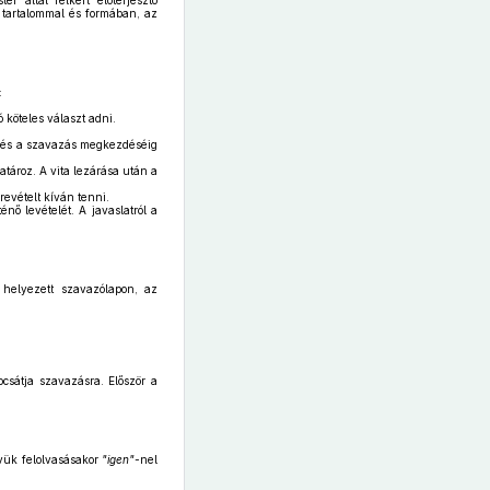
 által felkért előterjesztő
i tartalommal és formában, az
:
 köteles választ adni.
ja, és a szavazás megkezdéséig
határoz. A vita lezárása után a
revételt kíván tenni.
nő levételét. A javaslatról a
 helyezett szavazólapon, az
csátja szavazásra. Először a
evük felolvasásakor
"igen"-
nel