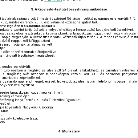
ltal átruházott hatásköröket a
2. melléklet
tartalmazza.
3.
A Képviselő-testület összehívása, működése
 tagjainak száma a polgármesteri tisztséget főállásban betöltő polgármesterrel együtt: 7 fő.
akuló, rendes és rendkívüli ülést, valamint közmeghallgatást tart.
vente legalább
9 alkalommal ülésezik.
nkaterv szerint tartja üléseit, amelyet lehetőleg a hónap utolsó keddjére kell összehívni.
óját és az előterjesztéseket a képviselőknek, a tanácskozási joggal meghívottaknak olya
 napig megkapják. A kézbesítés hivatali kézbesítő útján történik. A rendes képviselő-testü
előző 5 nappal kell kifüggeszteni.
lés meghívójának tartalmaznia kell
ját,
 előterjesztést annak előterjesztőivel,
sen tárgyalt bizottságok megjelölését,
, rendes, rendkívüli.
 tűrő esetben a meghívó az ülés előtt 24 órával is kiküldhető, és bármilyen értesítési 
 is, a sürgősség okát azonban mindenképpen közölni kell. Az ülés napirendi pontjaihoz 
ismertetni a képviselőkkel.
árgyalandó napirend megjelölésével, legkésőbb az ülés napján, telefonon is összehívható a
önyvben kell rögzíteni.
éseire tanácskozási joggal meg kell hívni:
össég képviselőjét:
Befőzésig Helyi Termék Klub és Turisztikai Egyesület
yesület
os Egyesülete Nagykörűi Csoportja
 Klub
t,
gszabály kötelezővé teszi,
elöl.
4.
Munkaterv