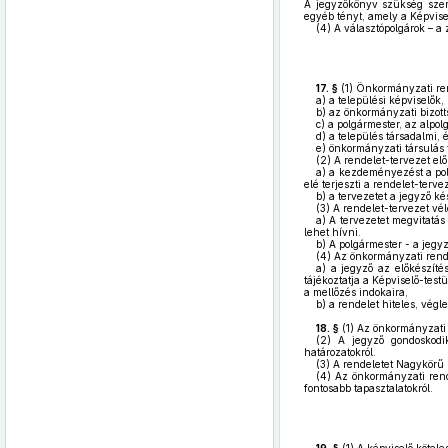
A jegyzőkönyv szükség szeri
egyéb tényt, amely a Képvisel
(4)
A választópolgárok – a 
17. §
(1)
Önkormányzati ren
a)
a települési képviselők,
b)
az önkormányzati bizott
c)
a polgármester, az alpolg
d)
a település társadalmi, é
e)
önkormányzati társulás t
(2)
A rendelet-tervezet elő
a)
a kezdeményezést a polg
elé terjeszti a rendelet-tervez
b)
a tervezetet a jegyző kés
(3)
A rendelet-tervezet v
a)
A tervezetet megvitatás 
lehet hívni.
b)
A polgármester - a jegyz
(4)
Az önkormányzati rendel
a)
a jegyző az előkészítés
tájékoztatja a Képviselő-test
a mellőzés indokaira,
b)
a rendelet hiteles, végl
18. §
(1)
Az önkormányzati re
(2)
A jegyző gondoskodik
határozatokról.
(3)
A rendeletet Nagykörű 
(4)
Az önkormányzati rende
fontosabb tapasztalatokról.