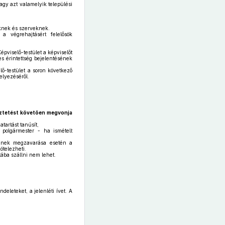
agy azt valamelyik települési
eknek és szerveknek.
 a végrehajtásért felelősök
pviselő-testület a képviselőt
es érintettség bejelentésének
ő-testület a soron következő
elyezéséről.
meztetést követően megvonja
atartást tanúsít,
 polgármester - ha ismételt
djének megzavarása esetén a
ötelezheti.
tába szállni nem lehet.
deleteket, a jelenléti ívet. A