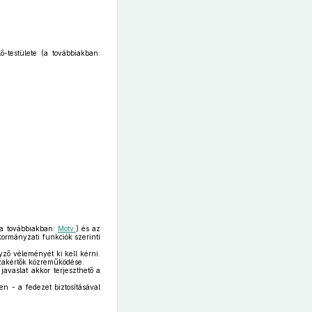
-testülete (a továbbiakban:
(a továbbiakban:
Mötv.
) és az
kormányzati funkciók szerinti
yző véleményét ki kell kérni.
 szakértők közreműködése.
javaslat akkor terjeszthető a
n - a fedezet biztosításával