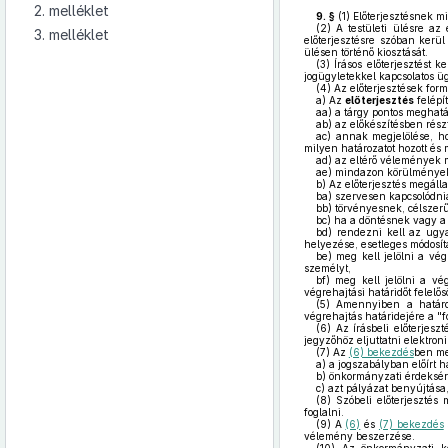
2. melléklet
9. §
(1)
Előterjesztésnek mi
(2)
A testületi ülésre az 
3. melléklet
előterjesztésre szóban kerül
ülésen történő kiosztását.
(3)
Írásos előterjesztést k
jogügyletekkel kapcsolatos ü
(4)
Az előterjesztések forma
a)
Az
előterjesztés
felépí
aa)
a tárgy pontos meghatá
ab)
az előkészítésben rész
ac)
annak megjelölése, hogy
milyen határozatot hozott és
ad)
az eltérő vélemények m
ae)
mindazon körülmények, 
b)
Az előterjesztés megálla
ba)
szervesen kapcsolódnia 
bb)
törvényesnek, célszerűn
bc)
ha a döntésnek vagy a v
bd)
rendezni kell az ugya
helyezése, esetleges módosítá
be)
meg kell jelölni a vég
személyt,
bf)
meg kell jelölni a vé
végrehajtási határidőt felelős
(5)
Amennyiben a határoza
végrehajtás határidejére a "f
(6)
Az írásbeli előterjesz
jegyzőhöz eljuttatni elektron
(7)
Az
(6) bekezdés
ben me
a)
a jogszabályban előírt h
b)
önkormányzati érdeksére
c)
azt pályázat benyújtása,
(8)
Szóbeli előterjesztés m
foglalni.
(9)
A
(6)
és
(7) bekezdés
vélemény beszerzése.