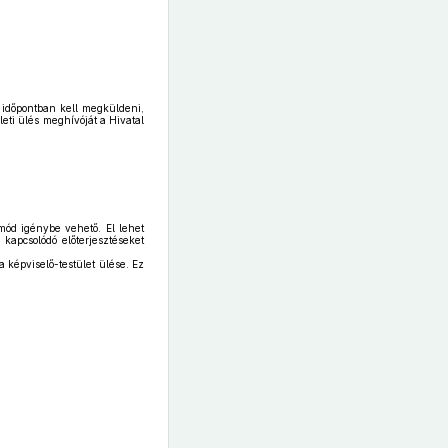
n időpontban kell megküldeni,
leti ülés meghívóját a Hivatal
mód igénybe vehető. El lehet
kapcsolódó előterjesztéseket
 képviselő-testület ülése. Ez