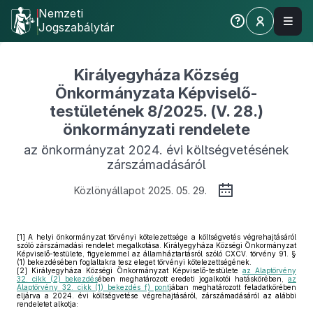
Nemzeti
Jogszabálytár
Királyegyháza Község
Önkormányzata Képviselő-
testületének 8/2025. (V. 28.)
önkormányzati rendelete
az önkormányzat 2024. évi költségvetésének
zárszámadásáról
Közlönyállapot 2025. 05. 29.
[1]
A helyi önkormányzat törvényi kötelezettsége a költségvetés végrehajtásáról
szóló zárszámadási rendelet megalkotása. Királyegyháza Községi Önkormányzat
Képviselő-testülete, figyelemmel az államháztartásról szóló CXCV. törvény 91. §
(1) bekezdésében foglaltakra tesz eleget törvényi kötelezettségének.
[2]
Királyegyháza Községi Önkormányzat Képviselő-testülete
az Alaptörvény
32. cikk (2) bekezdés
ében meghatározott eredeti jogalkotói hatáskörében,
az
Alaptörvény 32. cikk (1) bekezdés f) pont
jában meghatározott feladatkörében
eljárva a 2024. évi költségvetése végrehajtásáról, zárszámadásáról az alábbi
rendeletet alkotja: