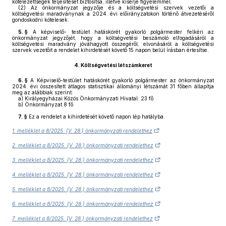
kötelezettségek teljesítését biztosítsa, illetve kísérje figyelemmel.
(2)
Az önkormányzat jegyzője és a költségvetési szervek vezetői a
költségvetési maradványnak a 2024. évi előirányzatokon történő átvezetéséről
gondoskodni kötelesek.
5. §
A képviselő- testület hatáskörét gyakorló polgármester felkéri az
önkormányzat jegyzőjét, hogy a költségvetési beszámoló elfogadásáról a
költségvetési maradvány jóváhagyott összegéről, elvonásáról a költségvetési
szervek vezetőit a rendelet kihirdetését követő 15 napon belül írásban értesítse.
4.
Költségvetési létszámkeret
6. §
A Képviselő-testület hatáskörét gyakorló polgármester az önkormányzat
2024. évi összesített átlagos statisztikai állományi létszámát 31 főben állapítja
meg az alábbiak szerint:
a)
Királyegyházai Közös Önkormányzati Hivatal: 23 fő
b)
Önkormányzat 8 fő
7. §
Ez a rendelet a kihirdetését követő napon lép hatályba.
1. melléklet a 8/2025. (V. 28.) önkormányzati rendelethez
2. melléklet a 8/2025. (V. 28.) önkormányzati rendelethez
3. melléklet a 8/2025. (V. 28.) önkormányzati rendelethez
4. melléklet a 8/2025. (V. 28.) önkormányzati rendelethez
5. melléklet a 8/2025. (V. 28.) önkormányzati rendelethez
6. melléklet a 8/2025. (V. 28.) önkormányzati rendelethez
7. melléklet a 8/2025. (V. 28.) önkormányzati rendelethez