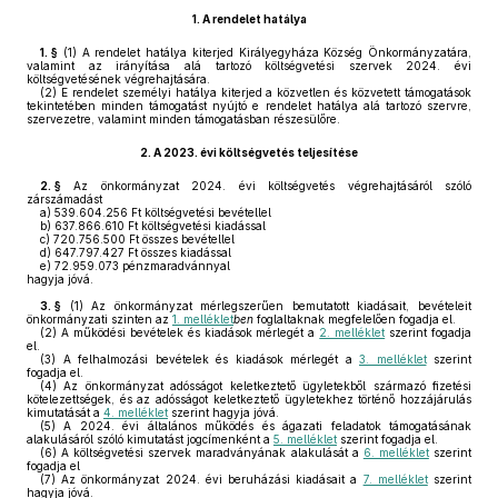
1.
A rendelet hatálya
1. §
(1)
A rendelet hatálya kiterjed Királyegyháza Község Önkormányzatára,
valamint az irányítása alá tartozó költségvetési szervek 2024. évi
költségvetésének végrehajtására.
(2)
E rendelet személyi hatálya kiterjed a közvetlen és közvetett támogatások
tekintetében minden támogatást nyújtó e rendelet hatálya alá tartozó szervre,
szervezetre, valamint minden támogatásban részesülőre.
2.
A 2023. évi költségvetés teljesítése
2. §
Az önkormányzat 2024. évi költségvetés végrehajtásáról szóló
zárszámadást
a)
539.604.256 Ft költségvetési bevétellel
b)
637.866.610 Ft költségvetési kiadással
c)
720.756.500 Ft összes bevétellel
d)
647.797.427 Ft összes kiadással
e)
72.959.073 pénzmaradvánnyal
hagyja jóvá.
3. §
(1)
Az önkormányzat mérlegszerűen bemutatott kiadásait, bevételeit
önkormányzati szinten az
1. melléklet
ben
foglaltaknak megfelelően fogadja el.
(2)
A működési bevételek és kiadások mérlegét a
2. melléklet
szerint fogadja
el.
(3)
A felhalmozási bevételek és kiadások mérlegét a
3. melléklet
szerint
fogadja el.
(4)
Az önkormányzat adósságot keletkeztető ügyletekből származó fizetési
kötelezettségek, és az adósságot keletkeztető ügyletekhez történő hozzájárulás
kimutatását a
4. melléklet
szerint hagyja jóvá.
(5)
A 2024. évi általános működés és ágazati feladatok támogatásának
alakulásáról szóló kimutatást jogcímenként a
5. melléklet
szerint fogadja el.
(6)
A költségvetési szervek maradványának alakulását a
6. melléklet
szerint
fogadja el
(7)
Az önkormányzat 2024. évi beruházási kiadásait a
7. melléklet
szerint
hagyja jóvá.