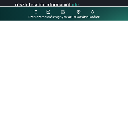
részletesebb információt
ide
kattintva olvashat.
Szerkezet
Keresés
Megnyitottak
Eszköztár
Változások
Kapcsolat
Felhasználási feltételek
PDF
Akadálymentesítési nyilatkozat
Adatkezelési tájékoztató