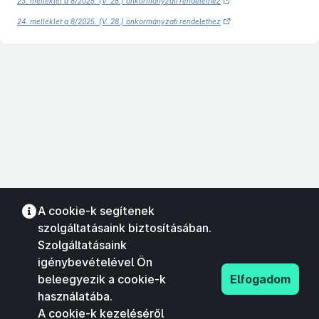
23. melléklet a 8/2025. (V. 28.) önkormányzati rendelethez
24. melléklet a 8/2025. (V. 28.) önkormányzati rendelethez
A cookie-k segítenek
szolgáltatásaink biztosításában.
Szolgáltatásaink
igénybevételével Ön
beleegyezik a cookie-k
Elfogadom
használatába.
A cookie-k kezeléséről