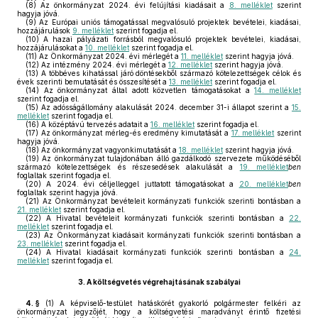
(8)
Az önkormányzat 2024. évi felújítási kiadásait a
8. melléklet
szerint
hagyja jóvá.
(9)
Az Európai uniós támogatással megvalósuló projektek bevételei, kiadásai,
hozzájárulások
9. melléklet
szerint fogadja el.
(10)
A hazai pályázati forrásból megvalósuló projektek bevételei, kiadásai,
hozzájárulásokat a
10. melléklet
szerint fogadja el.
(11)
Az Önkormányzat 2024. évi mérlegét a
11. melléklet
szerint hagyja jóvá.
(12)
Az intézmény 2024. évi mérlegét a
12. melléklet
szerint hagyja jóvá.
(13)
A többéves kihatással járó döntésekből származó kötelezettségek célok és
évek szerinti bemutatását és összesítését a
13. melléklet
szerint fogadja el.
(14)
Az önkormányzat által adott közvetlen támogatásokat a
14. melléklet
szerint fogadja el.
(15)
Az adósságállomány alakulását 2024. december 31-i állapot szerint a
15.
melléklet
szerint fogadja el.
(16)
A középtávú tervezés adatait a
16. melléklet
szerint fogadja el.
(17)
Az önkormányzat mérleg-és eredmény kimutatását a
17. melléklet
szerint
hagyja jóvá.
(18)
Az önkormányzat vagyonkimutatását a
18. melléklet
szerint hagyja jóvá.
(19)
Az önkormányzat tulajdonában álló gazdálkodó szervezete működéséből
származó kötelezettségek és részesedések alakulását a
19. melléklet
ben
foglaltak szerint fogadja el.
(20)
A 2024. évi céljelleggel juttatott támogatásokat a
20. melléklet
ben
foglaltak szerint hagyja jóvá.
(21)
Az Önkormányzat bevételeit kormányzati funkciók szerinti bontásban a
21. melléklet
szerint fogadja el.
(22)
A Hivatal bevételeit kormányzati funkciók szerinti bontásban a
22.
melléklet
szerint fogadja el.
(23)
Az Önkormányzat kiadásait kormányzati funkciók szerinti bontásban a
23. melléklet
szerint fogadja el.
(24)
A Hivatal kiadásait kormányzati funkciók szerinti bontásban a
24.
melléklet
szerint fogadja el.
3.
A költségvetés végrehajtásának szabályai
4. §
(1)
A képviselő-testület hatáskörét gyakorló polgármester felkéri az
önkormányzat jegyzőjét, hogy a költségvetési maradványt érintő fizetési