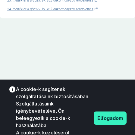
23. melléklet a 8/2025. (V. 28.) önkormányzati rendelethez
24. melléklet a 8/2025. (V. 28.) önkormányzati rendelethez
A cookie-k segítenek
szolgáltatásaink biztosításában.
Szolgáltatásaink
igénybevételével Ön
beleegyezik a cookie-k
Elfogadom
használatába.
A cookie-k kezeléséről