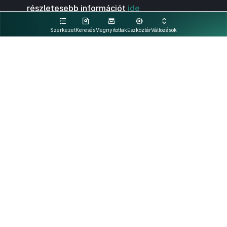
részletesebb információt
ide
kattintva olvashat.
Szerkezet
Keresés
Megnyitottak
Eszköztár
Változások
Kapcsolat
Felhasználási feltételek
PDF
Akadálymentesítési nyilatkozat
Adatkezelési tájékoztató