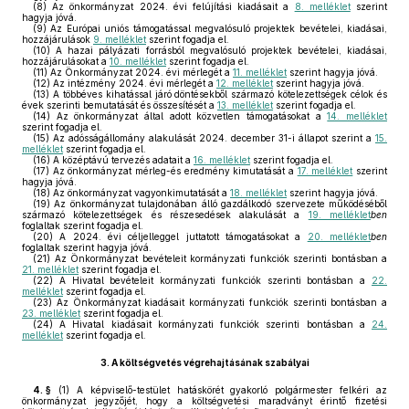
(8)
Az önkormányzat 2024. évi felújítási kiadásait a
8. melléklet
szerint
hagyja jóvá.
(9)
Az Európai uniós támogatással megvalósuló projektek bevételei, kiadásai,
hozzájárulások
9. melléklet
szerint fogadja el.
(10)
A hazai pályázati forrásból megvalósuló projektek bevételei, kiadásai,
hozzájárulásokat a
10. melléklet
szerint fogadja el.
(11)
Az Önkormányzat 2024. évi mérlegét a
11. melléklet
szerint hagyja jóvá.
(12)
Az intézmény 2024. évi mérlegét a
12. melléklet
szerint hagyja jóvá.
(13)
A többéves kihatással járó döntésekből származó kötelezettségek célok és
évek szerinti bemutatását és összesítését a
13. melléklet
szerint fogadja el.
(14)
Az önkormányzat által adott közvetlen támogatásokat a
14. melléklet
szerint fogadja el.
(15)
Az adósságállomány alakulását 2024. december 31-i állapot szerint a
15.
melléklet
szerint fogadja el.
(16)
A középtávú tervezés adatait a
16. melléklet
szerint fogadja el.
(17)
Az önkormányzat mérleg-és eredmény kimutatását a
17. melléklet
szerint
hagyja jóvá.
(18)
Az önkormányzat vagyonkimutatását a
18. melléklet
szerint hagyja jóvá.
(19)
Az önkormányzat tulajdonában álló gazdálkodó szervezete működéséből
származó kötelezettségek és részesedések alakulását a
19. melléklet
ben
foglaltak szerint fogadja el.
(20)
A 2024. évi céljelleggel juttatott támogatásokat a
20. melléklet
ben
foglaltak szerint hagyja jóvá.
(21)
Az Önkormányzat bevételeit kormányzati funkciók szerinti bontásban a
21. melléklet
szerint fogadja el.
(22)
A Hivatal bevételeit kormányzati funkciók szerinti bontásban a
22.
melléklet
szerint fogadja el.
(23)
Az Önkormányzat kiadásait kormányzati funkciók szerinti bontásban a
23. melléklet
szerint fogadja el.
(24)
A Hivatal kiadásait kormányzati funkciók szerinti bontásban a
24.
melléklet
szerint fogadja el.
3.
A költségvetés végrehajtásának szabályai
4. §
(1)
A képviselő-testület hatáskörét gyakorló polgármester felkéri az
önkormányzat jegyzőjét, hogy a költségvetési maradványt érintő fizetési