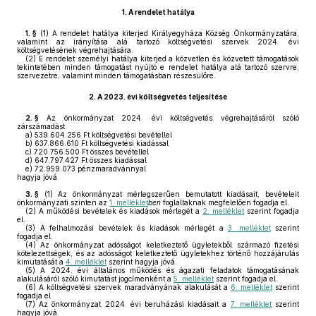
1.
A rendelet hatálya
1. §
(1)
A rendelet hatálya kiterjed Királyegyháza Község Önkormányzatára,
valamint az irányítása alá tartozó költségvetési szervek 2024. évi
költségvetésének végrehajtására.
(2)
E rendelet személyi hatálya kiterjed a közvetlen és közvetett támogatások
tekintetében minden támogatást nyújtó e rendelet hatálya alá tartozó szervre,
szervezetre, valamint minden támogatásban részesülőre.
2.
A 2023. évi költségvetés teljesítése
2. §
Az önkormányzat 2024. évi költségvetés végrehajtásáról szóló
zárszámadást
a)
539.604.256 Ft költségvetési bevétellel
b)
637.866.610 Ft költségvetési kiadással
c)
720.756.500 Ft összes bevétellel
d)
647.797.427 Ft összes kiadással
e)
72.959.073 pénzmaradvánnyal
hagyja jóvá.
3. §
(1)
Az önkormányzat mérlegszerűen bemutatott kiadásait, bevételeit
önkormányzati szinten az
1. melléklet
ben
foglaltaknak megfelelően fogadja el.
(2)
A működési bevételek és kiadások mérlegét a
2. melléklet
szerint fogadja
el.
(3)
A felhalmozási bevételek és kiadások mérlegét a
3. melléklet
szerint
fogadja el.
(4)
Az önkormányzat adósságot keletkeztető ügyletekből származó fizetési
kötelezettségek, és az adósságot keletkeztető ügyletekhez történő hozzájárulás
kimutatását a
4. melléklet
szerint hagyja jóvá.
(5)
A 2024. évi általános működés és ágazati feladatok támogatásának
alakulásáról szóló kimutatást jogcímenként a
5. melléklet
szerint fogadja el.
(6)
A költségvetési szervek maradványának alakulását a
6. melléklet
szerint
fogadja el
(7)
Az önkormányzat 2024. évi beruházási kiadásait a
7. melléklet
szerint
hagyja jóvá.