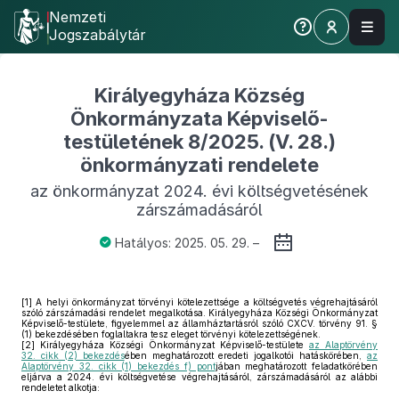
Nemzeti
Jogszabálytár
Királyegyháza Község
Önkormányzata Képviselő-
testületének 8/2025. (V. 28.)
önkormányzati rendelete
az önkormányzat 2024. évi költségvetésének
zárszámadásáról
Hatályos: 2025. 05. 29. –
[1]
A helyi önkormányzat törvényi kötelezettsége a költségvetés végrehajtásáról
szóló zárszámadási rendelet megalkotása. Királyegyháza Községi Önkormányzat
Képviselő-testülete, figyelemmel az államháztartásról szóló CXCV. törvény 91. §
(1) bekezdésében foglaltakra tesz eleget törvényi kötelezettségének.
[2]
Királyegyháza Községi Önkormányzat Képviselő-testülete
az Alaptörvény
32. cikk (2) bekezdés
ében meghatározott eredeti jogalkotói hatáskörében,
az
Alaptörvény 32. cikk (1) bekezdés f) pont
jában meghatározott feladatkörében
eljárva a 2024. évi költségvetése végrehajtásáról, zárszámadásáról az alábbi
rendeletet alkotja: