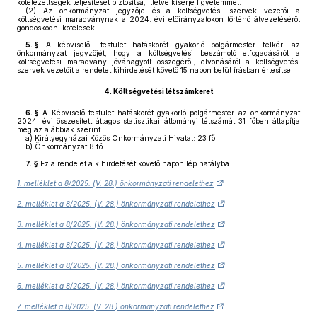
kötelezettségek teljesítését biztosítsa, illetve kísérje figyelemmel.
(2)
Az önkormányzat jegyzője és a költségvetési szervek vezetői a
költségvetési maradványnak a 2024. évi előirányzatokon történő átvezetéséről
gondoskodni kötelesek.
5. §
A képviselő- testület hatáskörét gyakorló polgármester felkéri az
önkormányzat jegyzőjét, hogy a költségvetési beszámoló elfogadásáról a
költségvetési maradvány jóváhagyott összegéről, elvonásáról a költségvetési
szervek vezetőit a rendelet kihirdetését követő 15 napon belül írásban értesítse.
4.
Költségvetési létszámkeret
6. §
A Képviselő-testület hatáskörét gyakorló polgármester az önkormányzat
2024. évi összesített átlagos statisztikai állományi létszámát 31 főben állapítja
meg az alábbiak szerint:
a)
Királyegyházai Közös Önkormányzati Hivatal: 23 fő
b)
Önkormányzat 8 fő
7. §
Ez a rendelet a kihirdetését követő napon lép hatályba.
1. melléklet a 8/2025. (V. 28.) önkormányzati rendelethez
2. melléklet a 8/2025. (V. 28.) önkormányzati rendelethez
3. melléklet a 8/2025. (V. 28.) önkormányzati rendelethez
4. melléklet a 8/2025. (V. 28.) önkormányzati rendelethez
5. melléklet a 8/2025. (V. 28.) önkormányzati rendelethez
6. melléklet a 8/2025. (V. 28.) önkormányzati rendelethez
7. melléklet a 8/2025. (V. 28.) önkormányzati rendelethez