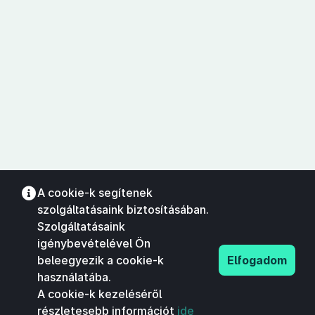
A cookie-k segítenek
szolgáltatásaink biztosításában.
Szolgáltatásaink
igénybevételével Ön
beleegyezik a cookie-k
Elfogadom
használatába.
A cookie-k kezeléséről
részletesebb információt
ide