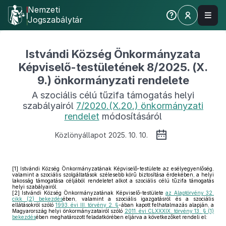
Nemzeti
Jogszabálytár
Istvándi Község Önkormányzata
Képviselő-testületének 8/2025. (X.
9.) önkormányzati rendelete
A szociális célú tűzifa támogatás helyi
szabályairól
7/2020.(X.20.) önkormányzati
rendelet
módosításáról
Közlönyállapot 2025. 10. 10.
[1]
Istvándi Község Önkormányzatának Képviselő-testülete az esélyegyenlőség,
valamint a szociális szolgáltatások szélesebb körű biztosítása érdekében, a helyi
lakosság támogatása céljából rendeletet alkot a szociális célú tűzifa támogatás
helyi szabályairól.
[2]
Istvándi Község Önkormányzatának Képviselő-testülete
az Alaptörvény 32.
cikk (2) bekezdés
ében, valamint a szociális igazgatásról és a szociális
ellátásokról szóló
1993. évi III. törvény 2. §
-ában kapott felhatalmazás alapján, a
Magyarország helyi önkormányzatairól szóló
2011. évi CLXXXIX. törvény 13. § (1)
bekezdés
ében meghatározott feladatkörében eljárva a következőket rendeli el: