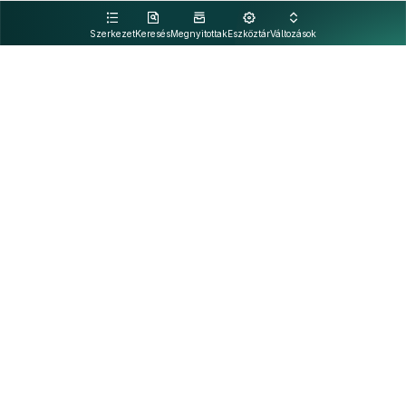
kattintva olvashat.
Szerkezet
Keresés
Megnyitottak
Eszköztár
Változások
Kapcsolat
Felhasználási feltételek
PDF
Akadálymentesítési nyilatkozat
Adatkezelési tájékoztató