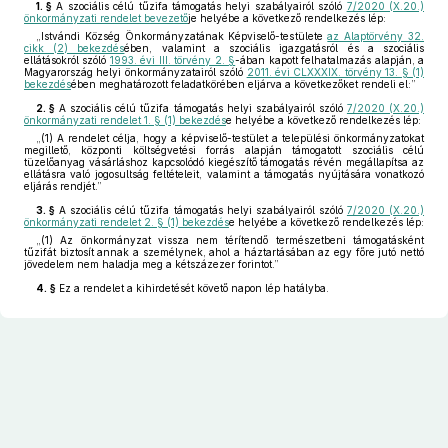
1. §
A szociális célú tűzifa támogatás helyi szabályairól szóló
7/2020 (X.20.)
önkormányzati rendelet bevezető
je helyébe a következő rendelkezés lép:
„Istvándi Község Önkormányzatának Képviselő-testülete
az Alaptörvény 32.
cikk (2) bekezdés
ében, valamint a szociális igazgatásról és a szociális
ellátásokról szóló
1993. évi III. törvény 2. §
-ában kapott felhatalmazás alapján, a
Magyarország helyi önkormányzatairól szóló
2011. évi CLXXXIX. törvény 13. § (1)
bekezdés
ében meghatározott feladatkörében eljárva a következőket rendeli el:”
2. §
A szociális célú tűzifa támogatás helyi szabályairól szóló
7/2020 (X.20.)
önkormányzati rendelet 1. § (1) bekezdés
e helyébe a következő rendelkezés lép:
„(1)
A rendelet célja, hogy a képviselő-testület a települési önkormányzatokat
megillető, központi költségvetési forrás alapján támogatott szociális célú
tüzelőanyag vásárláshoz kapcsolódó kiegészítő támogatás révén megállapítsa az
ellátásra való jogosultság feltételeit, valamint a támogatás nyújtására vonatkozó
eljárás rendjét.”
3. §
A szociális célú tűzifa támogatás helyi szabályairól szóló
7/2020 (X.20.)
önkormányzati rendelet 2. § (1) bekezdés
e helyébe a következő rendelkezés lép:
„(1)
Az önkormányzat vissza nem térítendő természetbeni támogatásként
tűzifát biztosít annak a személynek, ahol a háztartásában az egy főre jutó nettó
jövedelem nem haladja meg a kétszázezer forintot.”
4. §
Ez a rendelet a kihirdetését követő napon lép hatályba.