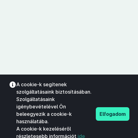
A cookie-k segítenek
szolgáltatásaink biztosításában.
Szolgáltatásaink
igénybevételével Ön
beleegyezik a cookie-k
Elfogadom
használatába.
A cookie-k kezeléséről
részletesebb információt
ide