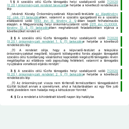
1. §
A szociális célú tűzifa támogatás helyi szabályairól szóló
7/2020
(X.20.) önkormányzati rendelet bevezető
je helyébe a következő rendelkezés
lép:
„Istvándi Község Önkormányzatának Képviselő-testülete
az Alaptörvény
32. cikk (2) bekezdés
ében, valamint a szociális igazgatásról és a szociális
ellátásokról szóló
1993. évi III. törvény 2. §
-ában kapott felhatalmazás
alapján, a Magyarország helyi önkormányzatairól szóló
2011. évi CLXXXIX.
törvény 13. § (1) bekezdés
ében meghatározott feladatkörében eljárva a
következőket rendeli el:”
2. §
A szociális célú tűzifa támogatás helyi szabályairól szóló
7/2020
(X.20.) önkormányzati rendelet 1. § (1) bekezdés
e helyébe a következő
rendelkezés lép:
„(1)
A rendelet célja, hogy a képviselő-testület a települési
önkormányzatokat megillető, központi költségvetési forrás alapján támogatott
szociális célú tüzelőanyag vásárláshoz kapcsolódó kiegészítő támogatás révén
megállapítsa az ellátásra való jogosultság feltételeit, valamint a támogatás
nyújtására vonatkozó eljárás rendjét.”
3. §
A szociális célú tűzifa támogatás helyi szabályairól szóló
7/2020
(X.20.) önkormányzati rendelet 2. § (1) bekezdés
e helyébe a következő
rendelkezés lép:
„(1)
Az önkormányzat vissza nem térítendő természetbeni támogatásként
tűzifát biztosít annak a személynek, ahol a háztartásában az egy főre jutó
nettó jövedelem nem haladja meg a kétszázezer forintot.”
4. §
Ez a rendelet a kihirdetését követő napon lép hatályba.