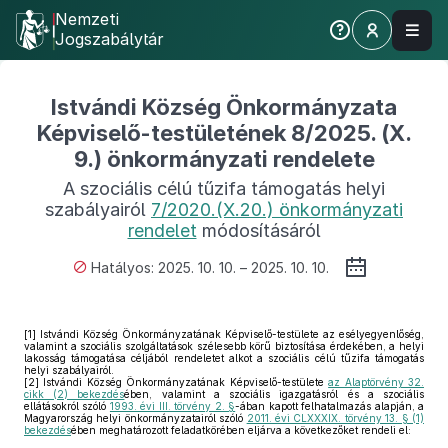
Nemzeti
Jogszabálytár
Istvándi Község Önkormányzata
Képviselő-testületének 8/2025. (X.
9.) önkormányzati rendelete
A szociális célú tűzifa támogatás helyi
szabályairól
7/2020.(X.20.) önkormányzati
rendelet
módosításáról
Hatályos: 2025. 10. 10. – 2025. 10. 10.
[1]
Istvándi Község Önkormányzatának Képviselő-testülete az esélyegyenlőség,
valamint a szociális szolgáltatások szélesebb körű biztosítása érdekében, a helyi
lakosság támogatása céljából rendeletet alkot a szociális célú tűzifa támogatás
helyi szabályairól.
[2]
Istvándi Község Önkormányzatának Képviselő-testülete
az Alaptörvény 32.
cikk (2) bekezdés
ében, valamint a szociális igazgatásról és a szociális
ellátásokról szóló
1993. évi III. törvény 2. §
-ában kapott felhatalmazás alapján, a
Magyarország helyi önkormányzatairól szóló
2011. évi CLXXXIX. törvény 13. § (1)
bekezdés
ében meghatározott feladatkörében eljárva a következőket rendeli el: