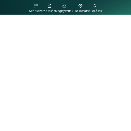
kattintva olvashat.
Szerkezet
Keresés
Megnyitottak
Eszköztár
Változások
Kapcsolat
Felhasználási feltételek
PDF
Akadálymentesítési nyilatkozat
Adatkezelési tájékoztató