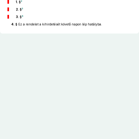
2
1. §
3
2. §
4
3. §
4. §
Ez a rendelet a kihirdetését követő napon lép hatályba.