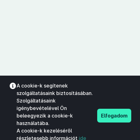
A cookie-k segítenek
szolgáltatásaink biztosításában.
Szolgáltatásaink
igénybevételével Ön
beleegyezik a cookie-k
Elfogadom
használatába.
A cookie-k kezeléséről
részletesebb információt
ide