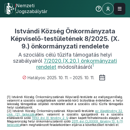
Nemzeti
Jogszabálytár
Istvándi Község Önkormányzata
Képviselő-testületének 8/2025. (X.
9.) önkormányzati rendelete
A szociális célú tűzifa támogatás helyi
szabályairól
7/2020.(X.20.) önkormányzati
1
rendelet
módosításáról
Hatályos: 2025. 10. 11. – 2025. 10. 11.
[1]
Istvándi Község Önkormányzatának Képviselő-testülete az esélyegyenlőség,
valamint a szociális szolgáltatások szélesebb körű biztosítása érdekében, a helyi
lakosság támogatása céljából rendeletet alkot a szociális célú tűzifa támogatás
helyi szabályairól.
[2]
Istvándi Község Önkormányzatának Képviselő-testülete
az Alaptörvény 32.
cikk (2) bekezdés
ében, valamint a szociális igazgatásról és a szociális
ellátásokról szóló
1993. évi III. törvény 2. §
-ában kapott felhatalmazás alapján, a
Magyarország helyi önkormányzatairól szóló
2011. évi CLXXXIX. törvény 13. § (1)
bekezdés
ében meghatározott feladatkörében eljárva a következőket rendeli el: