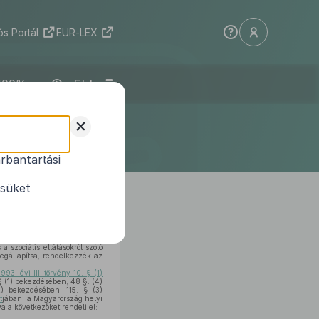
s Portál
EUR-LEX
ELI
selő-
+
rendelete
rbantartási
t
módosításáról
ésüket
 szociális ellátásokról szóló
megállapítsa, rendelkezzék az
1993. évi III. törvény 10. § (1)
§ (1) bekezdésében, 48 §. (4)
) bekezdésében, 115. § (3)
t
jában, a Magyarország helyi
a a következőket rendeli el: