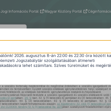
Jogi Információs Portál
Magyar Közlöny Portál
Céginformáció
aszomor Község Önkormányzata Képvi
ének 8/2025. (VIII. 21.) önkormányzati 
nálóink! 2026. augusztus 8-án 22:00 és 22:30 óra között ka
Nemzeti Jogszabálytár szolgáltatásában átmeneti
tásokról szóló
6/2021. (X.1.) önkormányzati rendele
kadásokra lehet számítani. Szíves türelmüket és megért
Közlönyállapot 2025. 09. 01.
 a szociális biztonság megteremtése és megőrzése érdekében a szociális igazgatásról és a
pénzbeli és természetben nyújtott szociális ellátások igénybevételének helyi szabályait 
nek feltételeiről, az ellátások mértékéről, igénybevételük módjáról és folyósításáról.
ányzatának Képviselő-testülete a szociális igazgatásról és szociális ellátásokról szóló
ezdés b) pont
jában,
26. §
-ban, 32. § (1) bekezdés b) pontjában és (3) bekezdésében, 45. 
ekezdésében, 90. § (3) bekezdésében, 92. § (1) bekezdés b) pontjában, 92. § (2
) bekezdésében kapott felhatalmazás alapján,
az Alaptörvény 32. cikk (1) bekezdés a) pon
. évi CLXXXIX. törvény 13. § (1) bekezdése 8a. pont
jában szabályozott feladatkörében eljárv