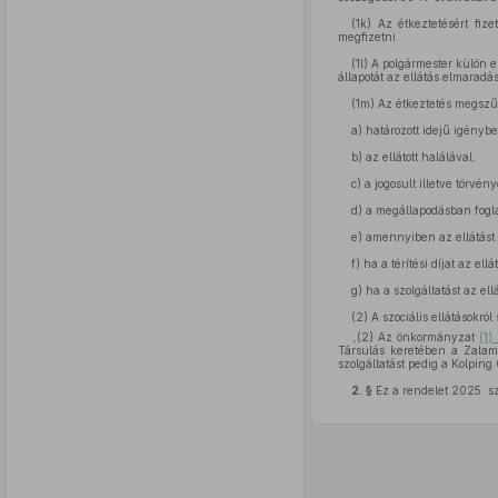
(1k)
Az étkeztetésért fize
megfizetni.
(1l)
A polgármester külön el
állapotát az ellátás elmaradá
(1m)
Az étkeztetés megszű
a)
határozott idejű igénybev
b)
az ellátott halálával,
c)
a jogosult illetve törvén
d)
a megállapodásban fogla
e)
amennyiben az ellátást 
f)
ha a térítési díjat az ell
g)
ha a szolgáltatást az el
(2)
A szociális ellátásokról
„(2)
Az önkormányzat
(1)
Társulás keretében a Zalame
szolgáltatást pedig a Kolping 
2. §
Ez a rendelet 2025. sz