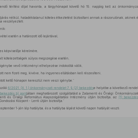
tendő térítési díjat havonta, a tárgyhónapot követő hó 15. napjáig kell az önkormány
járás nélkül, haladéktalanul köteles étkeztetést biztosítani annak a rászorulónak, akinek él
sa veszélyezteti.
nik:
étel esetén a határozott idő lejártával,
yes képviselője kérelmére,
lt kötelezettségek súlyos megszegése esetén,
igénybe vevő intézményi elhelyezése indokolttá válik,
átott nem fizeti meg, kivéve, ha ingyenes ellátásban kell részesíteni,
látott kettő hónapon keresztül nem veszi igénybe.”
 szóló
6/2021. (X. 1.) önkormányzati rendelet 7. § (2) bekezdés
e helyébe a következő rendel
 bekezdés b) pont
jában meghatározott szolgáltatást a Zalamenti és Őrségi Önkormányzato
nti és Őrségi Református Alapszolgáltatási Intézmény útján biztosítja, az
(1) bekezdés
Gondozási Központ - Lenti útján biztosítja.”
eptember 1-jén lép hatályba, és a hatályba lépést követő napon hatályát veszti.