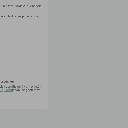
zat részére számla ellenében
etét, testi épségét, egészségi
kezés lép:
k Szociális és Gyermekjóléti
 d) pont
jában meghatározott