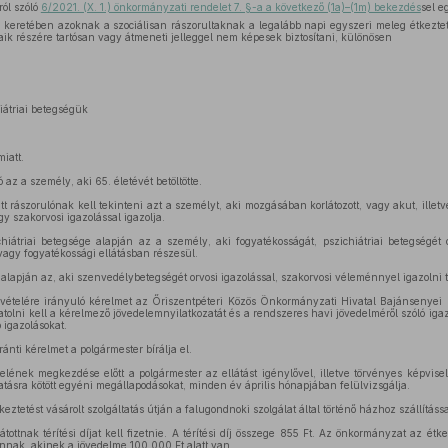
ról szóló
6/2021. (X. 1.) önkormányzati rendelet 7. §-a a következő (1a)–(1m) bekezdés
sel e
s keretében azoknak a szociálisan rászorultaknak a legalább napi egyszeri meleg étkeztet
tjaik részére tartósan vagy átmeneti jelleggel nem képesek biztosítani, különösen
iátriai betegségük
iatt.
 az a személy, aki 65. életévét betöltötte.
tt rászorulónak kell tekinteni azt a személyt, aki mozgásában korlátozott, vagy akut, ill
y szakorvosi igazolással igazolja.
iátriai betegsége alapján az a személy, aki fogyatékosságát, pszichiátriai betegségét o
vagy fogyatékossági ellátásban részesül.
apján az, aki szenvedélybetegségét orvosi igazolással, szakorvosi véleménnyel igazolni t
vételére irányuló kérelmet az Őriszentpéteri Közös Önkormányzati Hivatal Bajánsenyei 
tolni kell a kérelmező jövedelemnyilatkozatát és a rendszeres havi jövedelméről szóló iga
 igazolásokat.
ránti kérelmet a polgármester bírálja el.
lének megkezdése előtt a polgármester az ellátást igénylővel, illetve törvényes képvise
tatásra kötött egyéni megállapodásokat, minden év április hónapjában felülvizsgálja.
tetést vásárolt szolgáltatás útján a falugondnoki szolgálat által történő házhoz szállítással
tottnak térítési díjat kell fizetnie. A térítési díj összege 855 Ft. Az önkormányzat az étkez
annak, akinek a jövedelme 100.000 Ft alatt van.