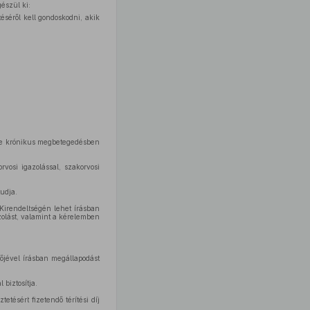
gészül ki:
éséről kell gondoskodni, akik
etve krónikus megbetegedésben
rvosi igazolással, szakorvosi
udja.
Kirendeltségén lehet írásban
zolást, valamint a kérelemben
lőjével írásban megállapodást
 biztosítja.
tetésért fizetendő térítési díj