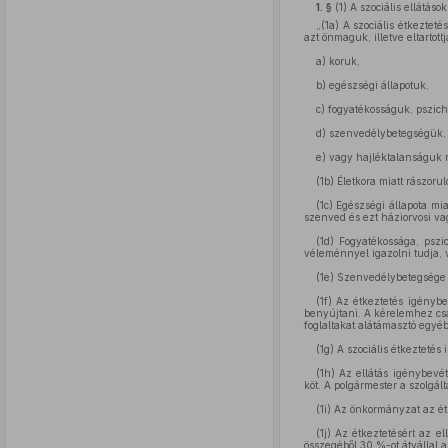
1. §
(1)
A szociális ellátások
„(1a)
A szociális étkezteté
azt önmaguk, illetve eltartot
a)
koruk,
b)
egészségi állapotuk,
c)
fogyatékosságuk, pszich
d)
szenvedélybetegségük,
e)
vagy hajléktalanságuk m
(1b)
Életkora miatt rászoruló
(1c)
Egészségi állapota mia
szenved és ezt háziorvosi vag
(1d)
Fogyatékossága, pszich
véleménnyel igazolni tudja, 
(1e)
Szenvedélybetegsége al
(1f)
Az étkeztetés igénybe
benyújtani. A kérelemhez csa
foglaltakat alátámasztó egyéb
(1g)
A szociális étkeztetés i
(1h)
Az ellátás igénybevéte
köt. A polgármester a szolgál
(1i)
Az önkormányzat az étkez
(1j)
Az étkeztetésért az ellá
összegéből 30 %-ot átvállal 