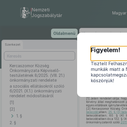
Nemzeti
Magyar 
Jogszabálytár
Ugrás
Oldalmenü
a
tartalomra
Szerkezet
Kerc
Figyelem!
testület
Tisztelt Felhasz
Kercaszomor Község
munkák miatt a 
Önkormányzata Képviselő-
a szociális ellá
kapcsolatmegsza
testületének 8/2025. (VIII. 21.)
önkormányzati rendelete
köszönjük!
a szociális ellátásokról szóló
6/2021. (X.1.) önkormányzati
rendelet módosításáról
[1]
Jelen rendelet célja, hogy
[1]
törvény által meghatározott 
egyes ellátások igénybevételé
[2]
[2]
Kercaszomor Község Önkorm
bekezdés
ében,
25. § (3) bek
1. §
bekezdésében, 60. § (4) b
bekezdésében és a 132. § (4
2. §
önkormányzatairól szóló
2011