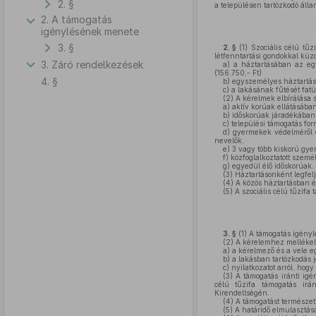
2. §
a településen tartózkodó álla
2. A támogatás
igénylésének menete
3. §
2. §
(1)
Szociális célú tűz
létfenntartási gondokkal küzd
3. Záró rendelkezések
a)
a háztartásában az egy
(156.750,- Ft)
4. §
b)
egyszemélyes háztartás 
c)
a lakásának fűtését fatü
(2)
A kérelmek elbírálása 
a)
aktív korúak ellátásában
b)
időskorúak járadékában 
c)
települési támogatás for
d)
gyermekek védelméről é
nevelők,
e)
3 vagy több kiskorú gye
f)
közfoglalkoztatott szemé
g)
egyedül élő időskorúak.
(3)
Háztartásonként legfelj
(4)
A közös háztartásban él
(5)
A szociális célú tűzifa
3. §
(1)
A támogatás igényl
(2)
A kérelemhez mellékeln
a)
a kérelmező és a vele eg
b)
a lakásban tartózkodás jo
c)
nyilatkozatot arról, hog
(3)
A támogatás iránti igén
célú tűzifa támogatás irá
Kirendeltségén.
(4)
A támogatást természetb
(5)
A határidő elmulasztása