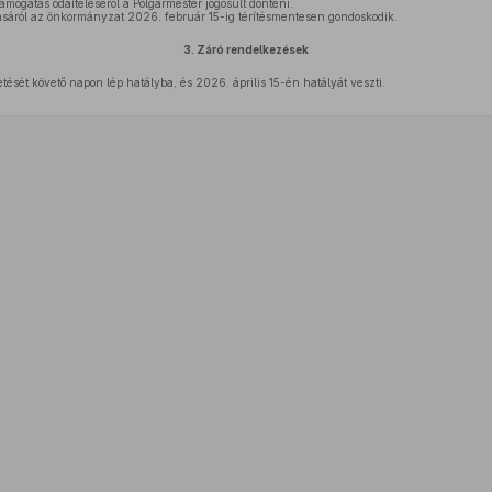
támogatás odaítéléséről a Polgármester jogosult dönteni.
ásáról az önkormányzat 2026. február 15-ig térítésmentesen gondoskodik.
3.
Záró rendelkezések
tését követő napon lép hatályba, és 2026. április 15-én hatályát veszti.