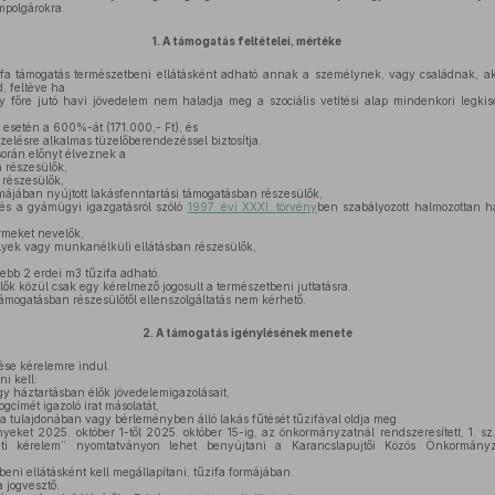
mpolgárokra.
1.
A támogatás feltételei, mértéke
ifa támogatás természetbeni ellátásként adható annak a személynek, vagy családnak, ak
, feltéve ha
 főre jutó havi jövedelem nem haladja meg a szociális vetítési alap mindenkori legk
esetén a 600%-át (171.000,- Ft), és
zelésre alkalmas tüzelőberendezéssel biztosítja.
során előnyt élveznek a
 részesülők,
részesülők,
májában nyújtott lakásfenntartási támogatásban részesülők,
s a gyámügyi igazgatásról szóló
1997. évi XXXI. törvény
ben szabályozott halmozottan h
rmeket nevelők,
lyek vagy munkanélküli ellátásban részesülők,
ebb 2 erdei m3 tűzifa adható.
ők közül csak egy kérelmező jogosult a természetbeni juttatásra.
 támogatásban részesülőtől ellenszolgáltatás nem kérhető.
2.
A támogatás igénylésének menete
ése kérelemre indul.
i kell:
y háztartásban élők jövedelemigazolásait,
gcímét igazoló irat másolatát,
y a tulajdonában vagy bérleményben álló lakás fűtését tűzifával oldja meg.
yeket 2025. október 1-től 2025. október 15-ig, az önkormányzatnál rendszeresített, 1. sz. 
nti kérelem” nyomtatványon lehet benyújtani a Karancslapujtői Közös Önkormányz
eni ellátásként kell megállapítani, tűzifa formájában.
 jogvesztő.