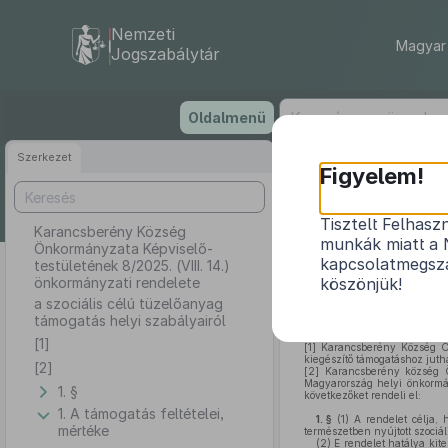
Nemzeti
Magyar 
Jogszabálytár
Ugrás
Oldalmenü
a
tartalomra
Szerkezet
Karan
Figyelem!
testület
Tisztelt Felhasz
Karancsberény Község
munkák miatt a 
Önkormányzata Képviselő-
a s
kapcsolatmegsza
testületének 8/2025. (VIII. 14.)
önkormányzati rendelete
köszönjük!
a szociális célú tüzelőanyag
támogatás helyi szabályairól
[1]
[1]
Karancsberény Község Önk
kiegészítő támogatáshoz juth
[2]
[2]
Karancsberény község Ö
Magyarország helyi önkormá
1. §
következőket rendeli el:
1. A támogatás feltételei,
1. §
(1)
A rendelet célja, 
mértéke
természetben nyújtott szociáli
(2)
E rendelet hatálya kite