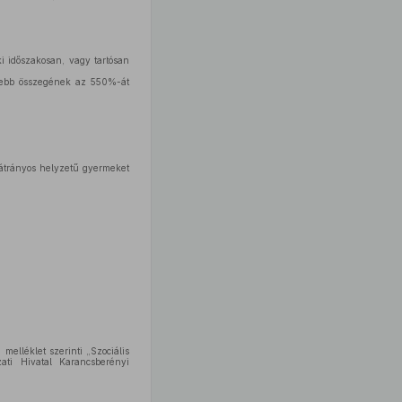
i időszakosan, vagy tartósan
isebb összegének az 550%-át
átrányos helyzetű gyermeket
melléklet szerinti „Szociális
ati Hivatal Karancsberényi