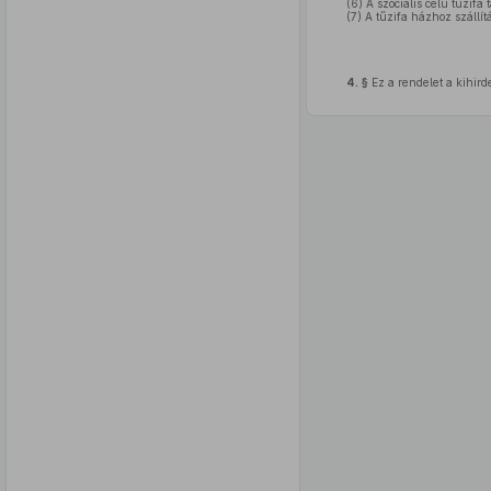
(6)
A szociális célú tűzifa 
(7)
A tűzifa házhoz szállít
4. §
Ez a rendelet a kihirde