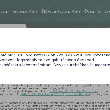
Jogi Információs Portál
Magyar Közlöny Portál
Céginformáció
csberény Község Önkormányzata Képv
ének 8/2025. (VIII. 14.) önkormányzati 
nálóink! 2026. augusztus 8-án 22:00 és 22:30 óra között ka
Nemzeti Jogszabálytár szolgáltatásában átmeneti
zociális célú tüzelőanyag támogatás helyi szabálya
kadásokra lehet számítani. Szíves türelmüket és megért
Hatályos: 2025. 08. 15. –
ormányzatának Képviselő-testülete jelen rendeletének célja, hogy a településen élő r
assanak, csökkenjen a háztartások tüzelőanyag-költsége.
nkormányzatának Képviselő-testülete
az Alaptörvény 32. cikk (2) bekezdés
ében kapo
nyzatairól szóló
2011. évi CLXXXIX. törvény 13. § (1) bekezdés 8a. pont
jában meghatároz
hogy a Karancsberény településen élők részére támogatást nyújtson szociális rászorult
s ellátás, egyszeri tűzifa juttatás jogosultsági feltételeit, az igénylés, valamint az odaítélés
rjed a Karancsberény község közigazgatási területén lakóhellyel vagy tartózkodási hellyel