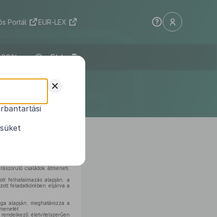
s Portál
EUR-LEX
ELI
iselő-
+
rendelete
rbantartási
iról
ésüket
ászoruló családok átmeneti,
tt felhatalmazás alapján, a
ott feladatkörében eljárva a
sága alapján, meghatározza a
 menetét.
 rendelkező, életvitelszerűen