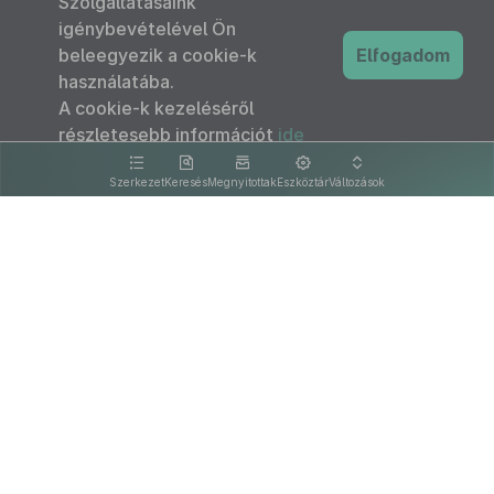
Szolgáltatásaink
igénybevételével Ön
beleegyezik a cookie-k
Elfogadom
használatába.
A cookie-k kezeléséről
részletesebb információt
ide
kattintva olvashat.
Szerkezet
Keresés
Megnyitottak
Eszköztár
Változások