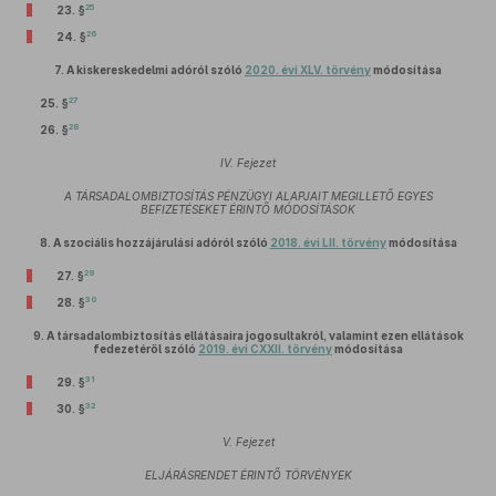
25
23. §
26
24. §
7.
A kiskereskedelmi adóról szóló
2020. évi XLV. törvény
módosítása
27
25. §
28
26. §
IV. Fejezet
A TÁRSADALOMBIZTOSÍTÁS PÉNZÜGYI ALAPJAIT MEGILLETŐ EGYES
BEFIZETÉSEKET ÉRINTŐ MÓDOSÍTÁSOK
8.
A szociális hozzájárulási adóról szóló
2018. évi LII. törvény
módosítása
29
27. §
30
28. §
9.
A társadalombiztosítás ellátásaira jogosultakról, valamint ezen ellátások
fedezetéről szóló
2019. évi CXXII. törvény
módosítása
31
29. §
32
30. §
V. Fejezet
ELJÁRÁSRENDET ÉRINTŐ TÖRVÉNYEK