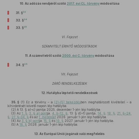
10.
Az adózás rendjéről szóló
2017. évi CL. törvény
módosítása
33
31. §
34
32. §
35
33. §
VI. Fejezet
SZÁMVITELT ÉRINTŐ MÓDOSÍTÁSOK
11.
A számvitelről szóló
2000. évi C. törvény
módosítása
36
34. §
VII. Fejezet
ZÁRÓ RENDELKEZÉSEK
12.
Hatályba léptető rendelkezések
35. §
(1)
Ez a törvény – a
(2)–(5) bekezdés
ben meghatározott kivétellel – a
kihirdetését követő napon lép hatályba.
(2)
A 13. § a)–c) pontja 2025. december 1-jén lép hatályba.
(3)
Az
1. §
,
3. § a) pont
ja,
4. §–12. §
, 13. § d)–f) pontja,
14. §
,
18. §
,
21. §–24.
§
,
27. §–34. §
és az
1. melléklet
2026. január 1-jén lép hatályba.
(4)
Az
3. § b) pont
ja,
15. §
és
19. §
2027. január 1-jén lép hatályba.
(5)
A
16. §
2028. január 1-jén lép hatályba.
13.
Az Európai Unió jogának való megfelelés