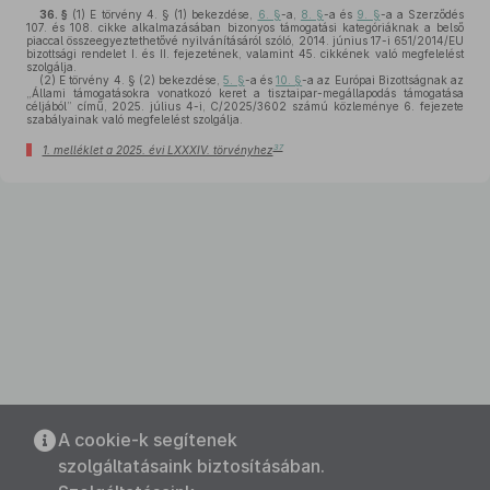
36. §
(1)
E törvény 4. § (1) bekezdése,
6. §
-a,
8. §
-a és
9. §
-a a Szerződés
107. és 108. cikke alkalmazásában bizonyos támogatási kategóriáknak a belső
piaccal összeegyeztethetővé nyilvánításáról szóló, 2014. június 17-i 651/2014/EU
bizottsági rendelet I. és II. fejezetének, valamint 45. cikkének való megfelelést
szolgálja.
(2)
E törvény 4. § (2) bekezdése,
5. §
-a és
10. §
-a az Európai Bizottságnak az
„Állami támogatásokra vonatkozó keret a tisztaipar-megállapodás támogatása
céljából” című, 2025. július 4-i, C/2025/3602 számú közleménye 6. fejezete
szabályainak való megfelelést szolgálja.
37
1. melléklet a 2025. évi LXXXIV. törvényhez
A cookie-k segítenek
szolgáltatásaink biztosításában.