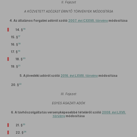
II. Fejezet
A KÖZVETETT ADÓZÁST ÉRINTŐ TÖRVÉNYEK MÓDOSÍTÁSA
4.
Az általános forgalmi adóról szóló
2007. évi CXXVII. törvény
módosítása
16
14. §
17
15. §
18
16. §
19
17. §
20
18. §
21
19. §
5.
A jövedéki adóról szóló
2016. évi LXVIII. törvény
módosítása
22
20. §
III. Fejezet
EGYES ÁGAZATI ADÓK
6.
A távhőszolgáltatás versenyképesebbé tételéről szóló
2008. évi LXVII.
törvény
módosítása
23
21. §
24
22. §