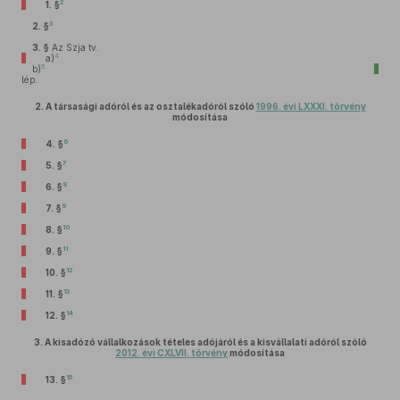
2
1. §
3
2. §
3. §
Az Szja tv.
4
a)
5
b)
lép.
2.
A társasági adóról és az osztalékadóról szóló
1996. évi LXXXI. törvény
módosítása
6
4. §
7
5. §
8
6. §
9
7. §
10
8. §
11
9. §
12
10. §
13
11. §
14
12. §
3.
A kisadózó vállalkozások tételes adójáról és a kisvállalati adóról szóló
2012. évi CXLVII. törvény
módosítása
15
13. §