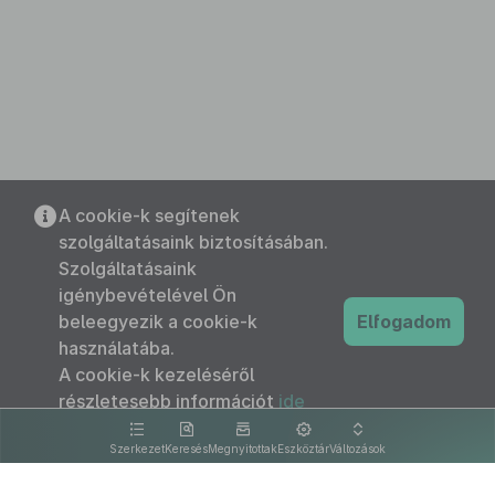
A cookie-k segítenek
szolgáltatásaink biztosításában.
Szolgáltatásaink
igénybevételével Ön
beleegyezik a cookie-k
Elfogadom
használatába.
A cookie-k kezeléséről
részletesebb információt
ide
kattintva olvashat.
Szerkezet
Keresés
Megnyitottak
Eszköztár
Változások