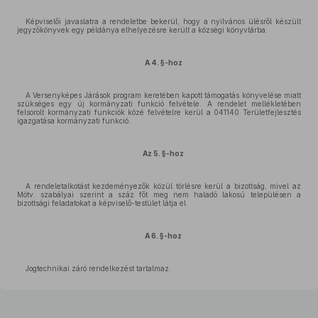
Képviselői javaslatra a rendeletbe bekerül, hogy a nyilvános ülésről készült
jegyzőkönyvek egy példánya elhelyezésre került a községi könyvtárba.
A 4. §-hoz
A Versenyképes Járások program keretében kapott támogatás könyvelése miatt
szükséges egy új kormányzati funkció felvétele. A rendelet mellékletében
felsorolt kormányzati funkciók közé felvételre kerül a 041140 Területfejlesztés
igazgatása kormányzati funkció.
Az 5. §-hoz
A rendeletalkotást kezdeményezők közül törlésre kerül a bizottság, mivel az
Mötv. szabályai szerint a száz főt meg nem haladó lakosú településen a
bizottsági feladatokat a képviselő-testület látja el.
A 6. §-hoz
Jogtechnikai záró rendelkezést tartalmaz.