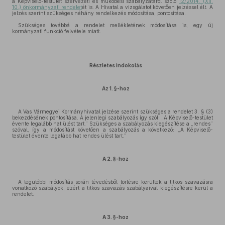
a Képviselő-testület szervezeti és működési szabályzatáról szóló
12/2014. (XII.
10.) önkormányzati rendelet
ét is. A Hivatal a vizsgálatot követően jelzéssel élt. A
jelzés szerint szükséges néhány rendelkezés módosítása, pontosítása.
Szükséges továbbá a rendelet mellékletének módosítása is, egy új
kormányzati funkció felvétele miatt.
Részletes indokolás
Az 1. §-hoz
A Vas Vármegyei Kormányhivatal jelzése szerint szükséges a rendelet 3. § (3)
bekezdésének pontosítása. A jelenlegi szabályozás így szól: „A Képviselő-testület
évente legalább hat ülést tart.” Szükséges a szabályozás kiegészítése a „rendes”
szóval, így a módosítást követően a szabályozás a következő: „A Képviselő-
testület évente legalább hat rendes ülést tart.”
A 2. §-hoz
A legutóbbi módosítás során tévedésből törlésre kerültek a titkos szavazásra
vonatkozó szabályok, ezért a titkos szavazás szabályaival kiegészítésre kerül a
rendelet.
A 3. §-hoz