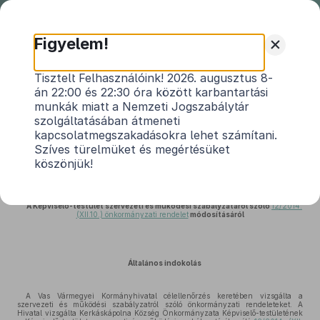
Nemzeti
Jogszabálytár
+
Figyelem!
Kerkáskápolna Község
Tisztelt Felhasználóink! 2026. augusztus 8-
án 22:00 és 22:30 óra között karbantartási
Önkormányzata Képviselő-
munkák miatt a Nemzeti Jogszabálytár
testületének 9/2025. (XII. 16.)
szolgáltatásában átmeneti
önkormányzati rendeletének
kapcsolatmegszakadásokra lehet számítani.
indokolása
Szíves türelmüket és megértésüket
köszönjük!
Közlönyállapot 2025. 12. 17.
A Képviselő-testület szervezeti és működési szabályzatáról szóló
12/2014.
(XII.10.) önkormányzati rendelet
módosításáról
Általános indokolás
A Vas Vármegyei Kormányhivatal célellenőrzés keretében vizsgálta a
szervezeti és működési szabályzatról szóló önkormányzati rendeleteket. A
Hivatal vizsgálta Kerkáskápolna Község Önkormányzata Képviselő-testületének