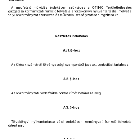
pontosítása.
A megfelelő működés érdekében szükséges a 041140 Területfejlesztés
igazgatása kormányzati funkció felvétele a törzskönyvi nyilvántartásba, melyet a
helyi önkormányzat szervezeti és működési szabályzatában rögzíteni kell.
Részletes indokolás
Az 1. §-hoz
Az ülések számánál törvényességi szempontból javasolt pontosítást tartalmaz.
A 2. §-hoz
Az önkormányzati hirdetőtábla pontos címét határozza meg.
A 3. §-hoz
Törzskönyvi nyilvántartásba vétel érdekében kormányzati funkció felvétele
történt meg.