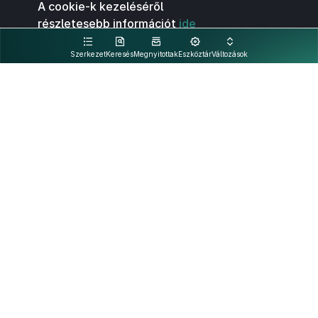
A cookie-k kezeléséről
részletesebb információt
ide
kattintva olvashat.
Szerkezet
Keresés
Megnyitottak
Eszköztár
Változások
Kapcsolat
Felhasználási feltételek
PDF
Akadálymentesítési nyilatkozat