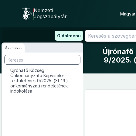
Nemzeti
Magyar 
Jogszabálytár
Ugrás
Oldalmenü
a
tartalomra
Szerkezet
Újrónafő
9/2025. 
Újrónafő Község
Önkormányzata Képviselő-
testületének 9/2025. (XI. 19.)
önkormányzati rendeletének
indokolása