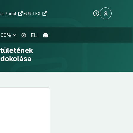
s Portál
EUR-LEX
ELI
tületének
ndokolása