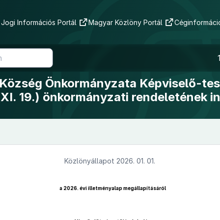
Jogi Információs Portál
Magyar Közlöny Portál
Céginformáció
 Község Önkormányzata Képviselő-tes
(XI. 19.) önkormányzati rendeletének i
Közlönyállapot 2026. 01. 01.
a 2026. évi illetményalap megállapításáról