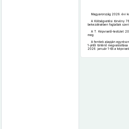
Magyarország 2026. évi kö
A Költségvetési törvény 7
bekezdésében foglaltak szeri
A T. Képviselő-testület 20
meg.
A fentiek alapján egyrész
1-jétől történő megvalósítá
2026. január 1-től a képvise