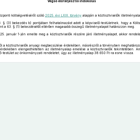
Végső előterjesztői indokolás
zponti költségvetéséről szóló
2025. évi LXIX. törvény
alapján a köztisztviselők illetménya
8. § (3) bekezdés b) pontjában felhatalmazást adott a képviselő-testületnek, hogy a Költ
nt a 63. § (1) bekezdésétől eltérően magasabb összegű illetményalapot határozzon meg.
25. január 1-jén emelte meg a köztisztviselők részére járó illetményalapot, akkor rendele
ről a köztisztviselők anyagi megbecsülése érdekében, másrészről a törvényben meghatározo
sa érdekében elengedhetetlen az illetményalap emelése a köztisztviselők tekintetében
lő-testület az önkormányzati rendeletet, úgy az illetményalap 38.650 Ft-ra esne vissza.