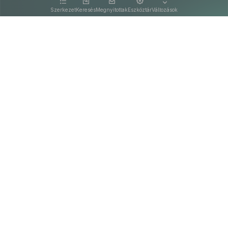
kattintva olvashat.
Szerkezet
Keresés
Megnyitottak
Eszköztár
Változások
Kapcsolat
Felhasználási feltételek
PDF
Akadálymentesítési nyilatkozat
Adatkezelési tájékoztató
©
A Nemzeti Jogszabálytárban elérhető szövegek