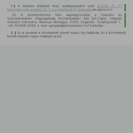
1. §
A szociális ellátások helyi szabályozásáról szóló
2/2024. (II. 7.)
önkormányzati rendelet 22. §-a a következő (5) bekezdés
sel egészül ki:
„(5)
A jelzőrendszeres házi segítségnyújtást a Szociális és
Gyermekvédelmi Főigazgatóság fenntartásában álló Dél-Zselic Integrált
Szociális Intézmény Baranya Vármegye (7900 Szigetvár, Turbékpuszta 1.,
+36-30/468-0009, e-mail: igazgato@delzseliceszi.hu) biztosítja.”
2. §
Ez a rendelet a kihirdetését követő napon lép hatályba, és a kihirdetését
követő második napon hatályát veszti.