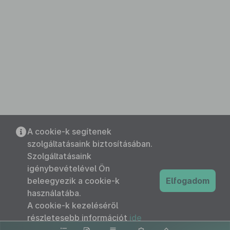
A cookie-k segítenek
szolgáltatásaink biztosításában.
Szolgáltatásaink
igénybevételével Ön
beleegyezik a cookie-k
Elfogadom
használatába.
A cookie-k kezeléséről
részletesebb információt
ide