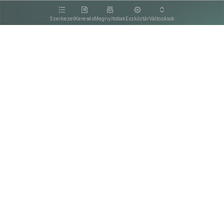
kattintva olvashat.
Szerkezet
Keresés
Megnyitottak
Eszköztár
Változások
Kapcsolat
Felhasználási feltételek
PDF
Akadálymentesítési nyilatkozat
Adatkezelési tájékoztató