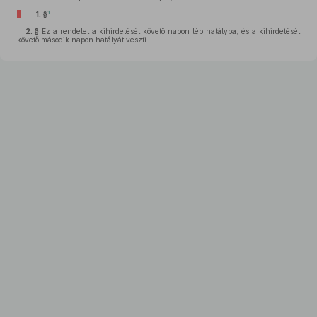
1
1. §
2. §
Ez a rendelet a kihirdetését követő napon lép hatályba, és a kihirdetését
követő második napon hatályát veszti.