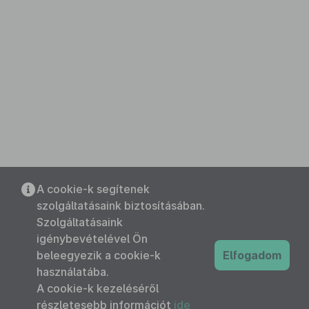
A cookie-k segítenek
szolgáltatásaink biztosításában.
Szolgáltatásaink
igénybevételével Ön
beleegyezik a cookie-k
Elfogadom
használatába.
A cookie-k kezeléséről
részletesebb információt
ide