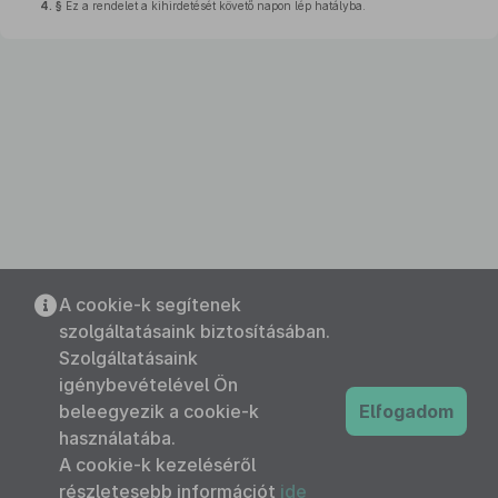
4. §
Ez a rendelet a kihirdetését követő napon lép hatályba.
A cookie-k segítenek
szolgáltatásaink biztosításában.
Szolgáltatásaink
igénybevételével Ön
beleegyezik a cookie-k
Elfogadom
használatába.
A cookie-k kezeléséről
részletesebb információt
ide