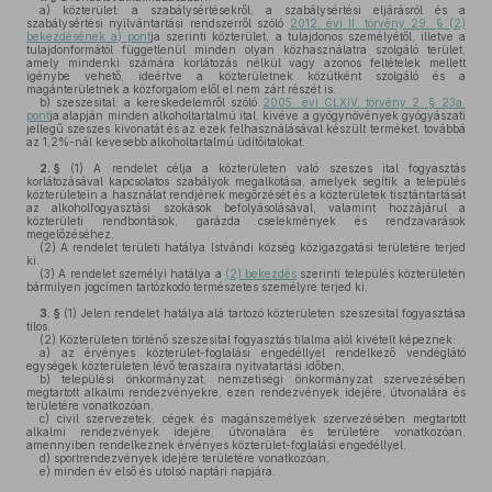
a)
közterület: a szabálysértésekről, a szabálysértési eljárásról és a
szabálysértési nyilvántartási rendszerről szóló
2012. évi II. törvény 29. § (2)
bekezdésének a) pont
ja szerinti közterület, a tulajdonos személyétől, illetve a
tulajdonformától függetlenül minden olyan közhasználatra szolgáló terület,
amely mindenki számára korlátozás nélkül vagy azonos feltételek mellett
igénybe vehető, ideértve a közterületnek közútként szolgáló és a
magánterületnek a közforgalom elől el nem zárt részét is.
b)
szeszesital: a kereskedelemről szóló
2005. évi CLXIV. törvény 2. § 23a.
pont
ja alapján minden alkoholtartalmú ital, kivéve a gyógynövények gyógyászati
jellegű szeszes kivonatát és az ezek felhasználásával készült terméket, továbbá
az 1,2%-nál kevesebb alkoholtartalmú üdítőitalokat.
2. §
(1)
A rendelet célja a közterületen való szeszes ital fogyasztás
korlátozásával kapcsolatos szabályok megalkotása, amelyek segítik a település
közterületein a használat rendjének megőrzését és a közterületek tisztántartását
az alkoholfogyasztási szokások befolyásolásával, valamint hozzájárul a
közterületi rendbontások, garázda cselekmények és rendzavarások
megelőzéséhez.
(2)
A rendelet területi hatálya Istvándi község közigazgatási területére terjed
ki.
(3)
A rendelet személyi hatálya a
(2) bekezdés
szerinti település közterületén
bármilyen jogcímen tartózkodó természetes személyre terjed ki.
3. §
(1)
Jelen rendelet hatálya alá tartozó közterületen szeszesital fogyasztása
tilos.
(2)
Közterületen történő szeszesital fogyasztás tilalma alól kivételt képeznek:
a)
az érvényes közterület-foglalási engedéllyel rendelkező vendéglátó
egységek közterületen lévő teraszaira nyitvatartási időben,
b)
települési önkormányzat, nemzetiségi önkormányzat szervezésében
megtartott alkalmi rendezvényekre, ezen rendezvények idejére, útvonalára és
területére vonatkozóan,
c)
civil szervezetek, cégek és magánszemélyek szervezésében megtartott
alkalmi rendezvények idejére, útvonalára és területére vonatkozóan,
amennyiben rendelkeznek érvényes közterület-foglalási engedéllyel,
d)
sportrendezvények idejére területére vonatkozóan,
e)
minden év első és utolsó naptári napjára.