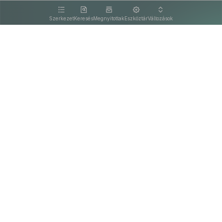
kattintva olvashat.
Szerkezet
Keresés
Megnyitottak
Eszköztár
Változások
Kapcsolat
Felhasználási feltételek
PDF
Akadálymentesítési nyilatkozat
Adatkezelési tájékoztató