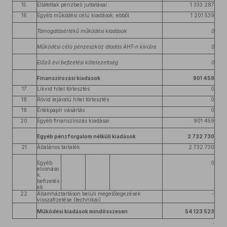
15.
Ellátottak pénzbeli juttatásai
1 333 287
16.
Egyéb működési célú kiadások, ebből
1 201 539
Támogatásértékű működési kiadások
0
Működési célú pénzeszköz átadás ÁHT-n kívülre
0
Előző évi befizetési kötelezettség
0
Finanszírozási kiadások
901 459
17.
Likvid hitel törlesztés
0
18.
Rövid lejáratú hitel törlesztés
0
19.
Értékpapír vásárlás
0
20.
Egyéb finanszírozás kiadásai
901 459
Egyéb pénzforgalom nélküli kiadások
2 732 730
21.
Általános tartalék
2 732 730
Egyéb
0
elvonáso
k,
befizetés
ek
22.
Államháztartáson belüli megelőlegezések
-
visszafizetése (technikai)
Működési kiadások mindösszesen
54 123 523
”