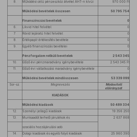
8.
Működési célú pénzeszköz átvétel ÁHT-n kívüi
970 000 Ft
Működési bevételek összesen
50 795 754
Finanszírozási bevételek
0
6.
Likvid hitel felvétel
0
7.
Rövid lejáratú hitel felvétel
0
8.
Értékpapír értékesítés bevétele
0
9.
Egyéb finanszírozás bevételei
0
Pénzforgalom nélküli bevételek
2 543 345
10.
Előző évi pénzmaradvány igénybevétele
2 543 345 Ft
11.
Előző évi vállalkozási maradvány igénybevétele
0
Működési bevételek mindösszesen
53 339 099
Sor-sz.
Megnevezés
Módosított
előirányzat
KIADÁSOK
Működési kiadások
50 489 334
12.
Személyi jellegű kiadások
19 356 250
13.
Munkaadót terhelő járulékok és
2 637 868
szociális hozzájárulási adó
14.
Dologi kiadások és egyéb folyó kiadások
25 960 390