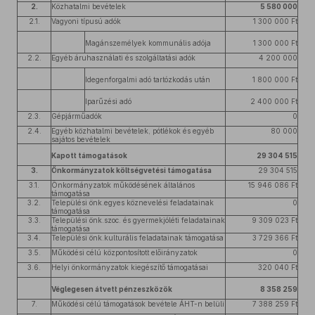
2.
Közhatalmi bevételek
5 580 000
2.1.
Vagyoni típusú adók
1 300 000 Ft
Magánszemélyek kommunális adója
1 300 000 Ft
2.2.
Egyéb áruhasználati és szolgáltatási adók
4 200 000
Idegenforgalmi adó tartózkodás után
1 800 000 Ft
Iparűzési adó
2 400 000 Ft
2.3.
Gépjárműadók
0
2.4.
Egyéb közhatalmi bevételek, pótlékok és egyéb
80 000
sajátos bevételek
Kapott támogatások
29 304 515
3.
Önkormányzatok költségvetési támogatása
29 304 515
3.1.
Önkormányzatok működésének általános
15 946 086 Ft
támogatása
3.2.
Települési önk.egyes köznevelési feladatainak
0
támogatása
3.3.
Települési önk.szoc. és gyermekjóléti feladatainak
9 309 023 Ft
támogatása
3.4.
Települési önk.kulturális feladatainak támogatása
3 729 366 Ft
3.5.
Működési célú központosított előirányzatok
0
3.6.
Helyi önkormányzatok kiegészítő támogatásai
320 040 Ft
Véglegesen átvett pénzeszközök
8 358 259
7.
Működési célú támogatások bevétele ÁHT-n belüli
7 388 259 Ft