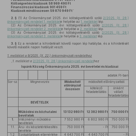
Költségvetési kiadások
58 969 490 Ft
Finanszírozási kiadások
901 459 Ft
Kiadások mindösszesen
59 870 949 Ft
”
2. §
(1)
Az Önkormányzat 2025. évi költségvetéséről szóló
2/2025. (II. 28.)
önkormányzati rendelet 1. melléklet
e helyébe az
1. melléklet
lép.
(2)
Az Önkormányzat 2025. évi költségvetéséről szóló
2/2025. (II. 28.)
önkormányzati rendelet 2. melléklet
e helyébe a
2. melléklet
lép.
(3)
Az Önkormányzat 2025. évi költségvetéséről szóló
2/2025. (II. 28.)
önkormányzati rendelet 3. melléklet
e helyébe a
3. melléklet
lép.
3. §
Ez a rendelet a kihirdetését követő napon lép hatályba, és a kihirdetését
követő második napon hatályát veszti.
1. melléklet a 9/2025. (X. 22.) önkormányzati rendelethez
„
1. melléklet a
2/2025. (II. 28.) önkormányzati rendelet
hez
Ispánk Község Önkormányzata 2025. évi bevételei és kiadásai
adatok Ft-ban
Sor-sz.
Megnevezés
Módosított
módosított előirányzatból
előirányzat
kötelező
önként
összesen
feladatellátás
vállalt
feladatellátás
BEVÉTELEK
Működési és közhatalmi
13 132 980 Ft
12 382 980 Ft
750 000 Ft
bevételek
1.
Intézményi működési
7 552 980 Ft
6 802 980 Ft
750 000 Ft
bevételek
1.1.
Áru- és készletértékesítés
750 000 Ft
- Ft
750 000 Ft
bevétele
1.2.
Szolgáltatások ellenértéke
4 643 700 Ft
4 643 700 Ft
- Ft