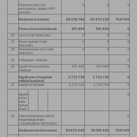
Felhalmozási célú
0
0
0
pénzeszköz átadás ÁHT-
nkívülre
Kiadások összesen
56 236 760
55 472 220
764 540
Finanszírozási kiadások
901 459
901 459
0
26.
Likvid hitel törlesztés
0
0
0
27.
Rövid lejáratú hitel
0
0
0
törlesztés
28.
Felhalmozási célú hitel
0
0
0
törlesztés
29.
Értékpapír vásárlás
0
30.
Egyéb finanszírozás
901 459
901 459
0
kiadásai
Egyéb pénzforgalom
2 732 730
2 732 730
0
nélküli kiadások
31.
Általános tartalék
2 732 730
2 732 730
0
Egyéb
0
elvon
ások,
befize
tések
32.
Államháztartáson belüli
0
megelőlegezések
visszafizetése (technikai)
Kiadások mindösszesen
59 870 949
59 106 409
764 540