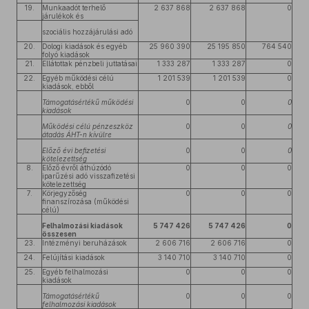
19.
Munkaadót terhelő
2 637 868
2 637 868
0
járulékok és
szociális hozzájárulási adó
20.
Dologi kiadások és egyéb
25 960 390
25 195 850
764 540
folyó kiadások
21.
Ellátottak pénzbeli juttatásai
1 333 287
1 333 287
0
22.
Egyéb működési célú
1 201 539
1 201 539
0
kiadások, ebből
Támogatásértékű működési
0
0
0
kiadások
Működési célú pénzeszköz
0
0
0
átadás ÁHT-n kívülre
Előző évi befizetési
0
0
0
kötelezettség
8.
Előző évről áthúzódó
0
0
0
iparűzési adó visszafizetési
kötelezettség
7.
Körjegyzőség
0
0
0
finanszírozása (működési
célú)
Felhalmozási kiadások
5 747 426
5 747 426
0
összesen
23.
Intézményi beruházások
2 606 716
2 606 716
0
24.
Felújítási kiadások
3 140 710
3 140 710
0
25.
Egyéb felhalmozási
0
0
0
kiadások
Támogatásértékű
0
0
0
felhalmozási kiadások