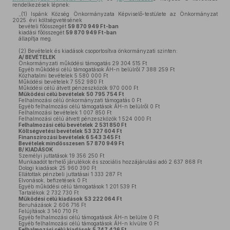
rendelkezések lépnek:
„(1)
Ispánk Község Önkormányzata Képviselő-testülete az Önkormányzat
2025. évi költségvetésének
bevételi főösszegét
59 870 949 Ft-ban
kiadási főösszegét
59 870 949 Ft-ban
állapítja meg.
(2)
Bevételek és kiadások csoportosítva önkormányzati szinten:
A/ BEVÉTELEK
Önkormányzati működési támogatás 29 304 515 Ft
Egyéb működési célú támogatások ÁH-n belülről 7 388 259 Ft
Közhatalmi bevételek 5 580 000 Ft
Működési bevételek 7 552 980 Ft
Működési célú átvett pénzeszközök 970 000 Ft
Működési célú bevételek
50 795 754 Ft
Felhalmozási célú önkormányzati támogatás 0 Ft
Egyéb felhalmozási célú támogatások ÁH-n belülről 0 Ft
Felhalmozási bevételek 1 007 850 Ft
Felhalmozási célú átvett pénzeszközök 1 524 000 Ft
Felhalmozási célú bevételek
2 531 850 Ft
Költségvetési bevételek
53 327 604 Ft
Finanszírozási bevételek 6 543 345 Ft
Bevételek mindösszesen
57 870 949 Ft
B/ KIADÁSOK
Személyi juttatások 19 356 250 Ft
Munkaadót terhelő járulékok és szociális hozzájárulási adó 2 637 868 Ft
Dologi kiadások 25 960 390 Ft
Ellátottak pénzbeli juttatásai 1 333 287 Ft
Elvonások, befizetések 0 Ft
Egyéb működési célú támogatások 1 201 539 Ft
Tartalékok 2 732 730 Ft
Működési célú kiadások
53 222 064 Ft
Beruházások 2 606 716 Ft
Felújítások 3 140 710 Ft
Egyéb felhalmozási célú támogatások ÁH-n belülre 0 Ft
Egyéb felhalmozási célú támogatások ÁH-n kívülre 0 Ft
Felhalmozási célú kiadások
5 747 426 Ft