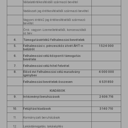
Vállalatértékesítésből származó bevétel
Vadászati jog érétkesítéséből származó bevétel
Vagyoni értékű jog értékesítéséből származó
bevétel
Önk. vagyon üzemeltetéséből, koncesszióból
sz.bev.
4.
Támogatásértékű felhalmozási bevételek
5.
Felhalmozási c. pénzeszköz átvét ÁHT-n
1 524 000
belülről
6.
Felhalmozási célú központi támogatás
bevétele
7.
Felhalmozási célú hitel felvétel
8.
Előző évi felhalmozási célú maradvány
4 000 000
igénybev
Felhalmozási bevételek összesen
6 531 850
KIADÁSOK
9.
Intézményi beruházások
2 606 716
10.
Felújítási kiadások
3 140 710
11.
Kormányzati beruházások
12.
Lakástámogatás, lakásépítés