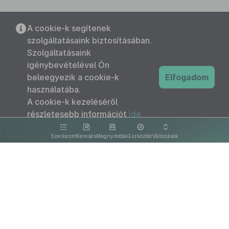
A cookie-k segítenek
szolgáltatásaink biztosításában.
Szolgáltatásaink
igénybevételével Ön
beleegyezik a cookie-k
Elfogadom
használatába.
A cookie-k kezeléséről
részletesebb információt
ide
kattintva olvashat.
Szerkezet
Keresés
Megnyitottak
Eszköztár
Változások