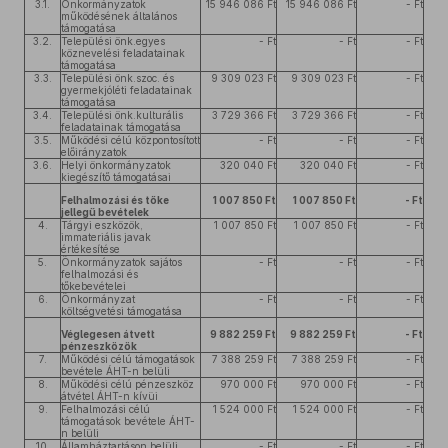
3.1.
Önkormányzatok
15 946 086 Ft
15 946 086 Ft
- Ft
működésének általános
támogatása
3.2.
Települési önk.egyes
- Ft
- Ft
- Ft
köznevelési feladatainak
támogatása
3.3.
Települési önk.szoc. és
9 309 023 Ft
9 309 023 Ft
- Ft
gyermekjóléti feladatainak
támogatása
3.4.
Települési önk.kulturális
3 729 366 Ft
3 729 366 Ft
- Ft
feladatainak támogatása
3.5.
Működési célú központosított
- Ft
- Ft
- Ft
előirányzatok
3.6.
Helyi önkormányzatok
320 040 Ft
320 040 Ft
- Ft
kiegészítő támogatásai
Felhalmozási és tőke
1 007 850 Ft
1 007 850 Ft
- Ft
jellegű bevételek
4.
Tárgyi eszközök,
1 007 850 Ft
1 007 850 Ft
- Ft
immateriális javak
értékesítése
5.
Önkormányzatok sajátos
- Ft
- Ft
- Ft
felhalmozási és
tőkebevételei
6.
Önkormányzat
- Ft
- Ft
- Ft
költségvetési támogatása
Véglegesen átvett
9 882 259 Ft
9 882 259 Ft
- Ft
pénzeszközök
7.
Működési célú támogatások
7 388 259 Ft
7 388 259 Ft
- Ft
bevétele ÁHT-n belüli
8.
Működési célú pénzeszköz
970 000 Ft
970 000 Ft
- Ft
átvétel ÁHT-n kívüi
9.
Felhalmozási célú
1 524 000 Ft
1 524 000 Ft
- Ft
támogatások bevétele ÁHT-
n belüli
10.
Államháztartáson belüli
- Ft
- Ft
- Ft