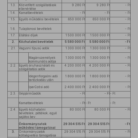
1.3.
Közvetített szolgáltatások
9 280 Ft
9 280 Ft
- Ft
ellenértéke
1.4.
Kamatbevételek
- Ft
- Ft
- Ft
1.5.
Egyéb működési bevételek
650 000 Ft
650 000 Ft
- Ft
1.6.
Tulajdonosi bevételek
- Ft
1.7.
Ellátási díjak
1 500 000 Ft
1 500 000 Ft
- Ft
2.
Közhatalmi bevételek
5 580 000 Ft
5 580 000 Ft
- Ft
2.1.
Vagyoni típusú adók
1 300 000 Ft
1 300 000 Ft
- Ft
Magánszemélyek
1 300 000 Ft
1 300 000 Ft
- Ft
kommunális adója
2.2.
Egyéb áruhasználati és
4 200 000 Ft
4 200 000 Ft
- Ft
szolgáltatási adók
Idegenforgalmi adó
1 800 000 Ft
1 800 000 Ft
- Ft
tartózkodás után
Iparűzési adó
2 400 000 Ft
2 400 000 Ft
- Ft
2.3.
Gépjárműadók
- Ft
- Ft
- Ft
Kamatbevételek
- Ft
- Ft
- Ft
2.4.
Egyéb közhatalmi
80 000 Ft
80 000 Ft
- Ft
bevételek, pótlékok, egyé
sajátos bev.
Önkormányzatok
29 304 515 Ft
29 304 515 Ft
- Ft
működési támogatásai
3.
Önkormányzatok
29 304 515 Ft
29 304 515 Ft
- Ft
költségvetési támogatása