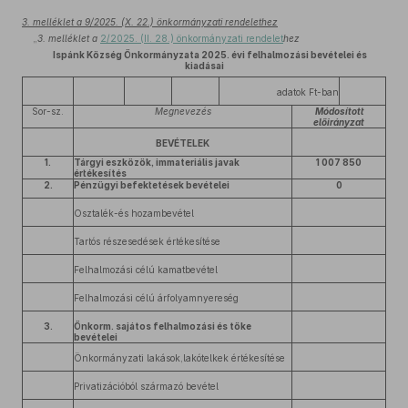
3. melléklet a 9/2025. (X. 22.) önkormányzati rendelethez
„
3. melléklet a
2/2025. (II. 28.) önkormányzati rendelet
hez
Ispánk Község Önkormányzata 2025. évi felhalmozási bevételei és
kiadásai
adatok Ft-ban
Sor-sz.
Megnevezés
Módosított
előirányzat
BEVÉTELEK
1.
Tárgyi eszközök, immateriális javak
1 007 850
értékesítés
2.
Pénzügyi befektetések bevételei
0
Osztalék-és hozambevétel
Tartós részesedések értékesítése
Felhalmozási célú kamatbevétel
Felhalmozási célú árfolyamnyereség
3.
Önkorm. sajátos felhalmozási és tőke
bevételei
Önkormányzati lakások,lakótelkek értékesítése
Privatizációból származó bevétel