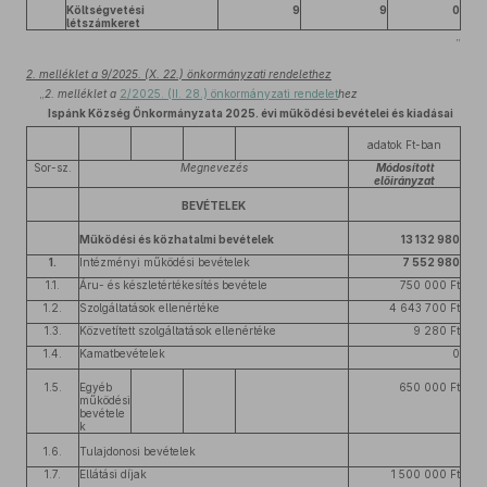
Költségvetési
9
9
0
létszámkeret
”
2. melléklet a 9/2025. (X. 22.) önkormányzati rendelethez
„
2. melléklet a
2/2025. (II. 28.) önkormányzati rendelet
hez
Ispánk Község Önkormányzata 2025. évi működési bevételei és kiadásai
adatok Ft-ban
Sor-sz.
Megnevezés
Módosított
előirányzat
BEVÉTELEK
Működési és közhatalmi bevételek
13 132 980
1.
Intézményi működési bevételek
7 552 980
1.1.
Áru- és készletértékesítés bevétele
750 000 Ft
1.2.
Szolgáltatások ellenértéke
4 643 700 Ft
1.3.
Közvetített szolgáltatások ellenértéke
9 280 Ft
1.4.
Kamatbevételek
0
1.5.
Egyéb
650 000 Ft
működési
bevétele
k
1.6.
Tulajdonosi bevételek
1.7.
Ellátási díjak
1 500 000 Ft