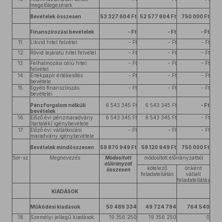
megelőlegezések
Bevételek összesen
53 327 604 Ft
52 577 604 Ft
750 000 Ft
Finanszírozási bevételek
- Ft
- Ft
- Ft
11.
Likvid hitel felvétel
- Ft
- Ft
- Ft
12.
Rövid lejáratú hitel felvétel
- Ft
- Ft
- Ft
13.
Felhalmozási célú hitel
- Ft
- Ft
- Ft
felvétel
14.
Értékpapír értékesítés
- Ft
- Ft
- Ft
bevétele
15.
Egyéb finanszírozás
- Ft
- Ft
- Ft
bevételei
Pénzforgalom nélküli
6 543 345 Ft
6 543 345 Ft
- Ft
bevételek
16.
Előző évi pénzmaradvány
6 543 345 Ft
6 543 345 Ft
- Ft
(tartalék) igénybevétele
17.
Előző évi vállalkozási
- Ft
- Ft
- Ft
maradvány igénybevétele
Bevételek mindösszesen
59 870 949 Ft
59 120 949 Ft
750 000 Ft
Sor-sz.
Megnevezés
Módosított
módosított előirányzatból
előirányzat
kötelező
önként
összesen
feladatellátás
vállalt
feladatellátás
KIADÁSOK
Működési kiadások
50 489 334
49 724 794
764 540
18.
Személyi jellegű kiadások
19 356 250
19 356 250
0