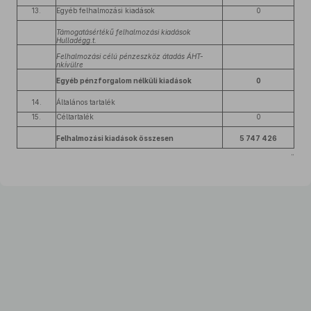
13.
Egyéb felhalmozási kiadások
0
Támogatásértékű felhalmozási kiadások
Hulladégg.t.
Felhalmozási célú pénzeszköz átadás ÁHT-
nkívülre
Egyéb pénzforgalom nélküli kiadások
0
14.
Általános tartalék
15.
Céltartalék
0
Felhalmozási kiadások összesen
5 747 426
”