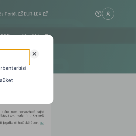
s Portál
EUR-LEX
ELI
ületének
+
te
rbantartási
ati rendelet
ésüket
 előre nem tervezhető saját
tkiadások, valamint kiemelt
i jogalkotói hatáskörében,
az