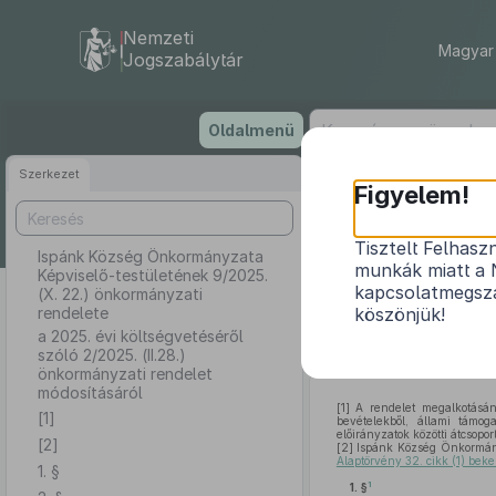
Nemzeti
Magyar 
Jogszabálytár
Ugrás
Oldalmenü
a
tartalomra
Szerkezet
Ispánk 
Figyelem!
9
Tisztelt Felhasz
Ispánk Község Önkormányzata
munkák miatt a 
Képviselő-testületének 9/2025.
a 2025. évi
kapcsolatmegsza
(X. 22.) önkormányzati
rendelete
köszönjük!
a 2025. évi költségvetéséről
szóló 2/2025. (II.28.)
önkormányzati rendelet
módosításáról
[1]
A rendelet megalkotásána
[1]
bevételekből, állami támog
előirányzatok közötti átcsopor
[2]
[2]
Ispánk Község Önkormány
Alaptörvény 32. cikk (1) beke
1. §
1
1. §