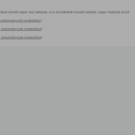
tését követő napon lép hatályba, és a kihirdetését követő második napon hatályát veszti.
3
.) önkormányzati rendelethez
4
.) önkormányzati rendelethez
5
.) önkormányzati rendelethez