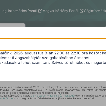
Jogi Információs Portál
Magyar Közlöny Portál
Céginformáció
Község Önkormányzata Képviselő-test
/2025. (X. 22.) önkormányzati rendele
nálóink! 2026. augusztus 8-án 22:00 és 22:30 óra között ka
Nemzeti Jogszabálytár szolgáltatásában átmeneti
 költségvetéséről szóló
2/2025. (II.28.) önkormányz
kadásokra lehet számítani. Szíves türelmüket és megért
módosításáról
Nem lépett hatályba
k célja az önkormányzat 2025. évi költségvetési rendeletének módosítása, melyet az
atásokból származó többletbevételek, a költségvetés jóváhagyása óta felmerült többle
tosítások eredeti költségvetésbe történő beépítése indokolják.
zata Képviselő-testülete
az Alaptörvény 32. cikk (2) bekezdés
ében meghatározott eredet
zdés f) pont
jában meghatározott feladatkörében eljárva a következőket rendeli el: