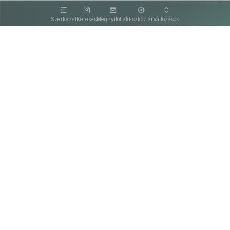
kattintva olvashat.
Szerkezet
Keresés
Megnyitottak
Eszköztár
Változások
Kapcsolat
Felhasználási feltételek
PDF
Akadálymentesítési nyilatkozat
Adatkezelési tájékoztató