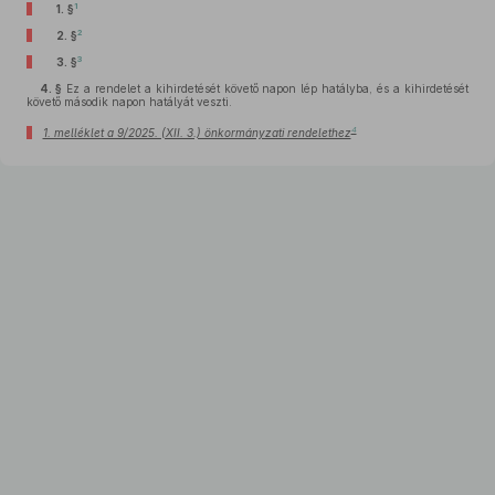
1
1. §
2
2. §
3
3. §
4. §
Ez a rendelet a kihirdetését követő napon lép hatályba, és a kihirdetését
követő második napon hatályát veszti.
4
1. melléklet a 9/2025. (XII. 3.) önkormányzati rendelethez