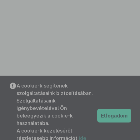
A cookie-k segítenek
szolgáltatásaink biztosításában.
Szolgáltatásaink
igénybevételével Ön
beleegyezik a cookie-k
Elfogadom
használatába.
A cookie-k kezeléséről
részletesebb információt
ide