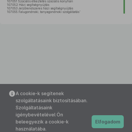
107051 Szociális étkeztetés szociális konyhán
107052 Házi segítségnyújtás
107053 Jelzőrendszeres házi segítségnyújtás
107055 Falugondnoki, tanyagondnoki szolgáltatás”
A cookie-k segítenek
szolgáltatásaink biztosításában.
Szolgáltatásaink
igénybevételével Ön
beleegyezik a cookie-k
Elfogadom
használatába.