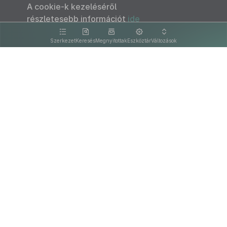
A cookie-k kezeléséről
részletesebb információt
ide
kattintva olvashat.
Szerkezet
Keresés
Megnyitottak
Eszköztár
Változások
Kapcsolat
Felhasználási feltételek
PDF
Akadálymentesítési nyilatkozat