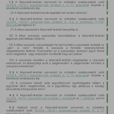
1. §
A Képviselő-testület szervezeti és működési szabályzatáról szóló
12/2014. (XII.10.) önkormányzati rendelet 3. § (3) bekezdés
e helyébe a
következő rendelkezés lép:
„(3)
A Képviselő-testület évente legalább hat rendes ülést tart.”
2. §
A Képviselő-testület szervezeti és működési szabályzatáról szóló
12/2014. (XII.10.) önkormányzati rendelet 9. §-a a következő (7)–(10)
bekezdés
sel egészül ki:
„(7)
A titkos szavazást a Képviselő-testület bonyolítja le.
(8)
A titkos szavazás szavazólap használatával, a képviselő-testület
tagjainak jelenlétében történik.
(9)
A titkos szavazás szavazólapján fel kell tüntetni a javaslatot, továbbá az
„igen” a „nem” feliratot. A szavazás a feliratok valamelyikének
megjelölésével történik. Érvénytelen az a szavazólap, amelyen egyik felirat
sincs megjelölve, vagy amelyiken mindkettő meg van jelölve.
(10)
A szavazást követően a képviselő-testület megállapítja a szavazás
eredményét, és tájékoztatja arról a polgármestert. A polgármester kihirdeti a
szavazás eredményét.”
3. §
A Képviselő-testület szervezeti és működési szabályzatáról szóló
12/2014. (XII.10.) önkormányzati rendelet 11. § (3) bekezdés
e helyébe a
következő rendelkezés lép:
„(3)
A nyilvános ülésről szóló jegyzőkönyvet ügyfélfogadási időben a
jegyzőnél bárki megtekintheti, és a jegyzőkönyv egy példánya a községi
könyvtárba elhelyezésre kerül.”
4. §
A Képviselő-testület szervezeti és működési szabályzatáról szóló
12/2014. (XII.10.) önkormányzati rendelet 1. melléklet
e az
1. melléklet
szerint
módosul.
5. §
Hatályát veszti a Képviselő-testület szervezeti és működési
szabályzatáról szóló
12/2014. (XII.10.) önkormányzati rendelet 17. § (1)
bekezdés b) pont
ja.