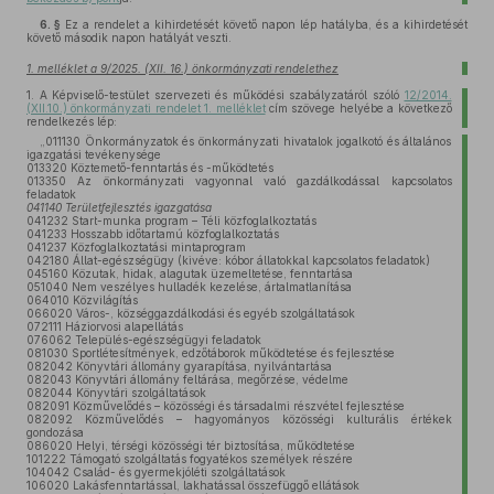
6. §
Ez a rendelet a kihirdetését követő napon lép hatályba, és a kihirdetését
követő második napon hatályát veszti.
1. melléklet a 9/2025. (XII. 16.) önkormányzati rendelethez
1.
A Képviselő-testület szervezeti és működési szabályzatáról szóló
12/2014.
(XII.10.) önkormányzati rendelet 1. melléklet
cím szövege helyébe a következő
rendelkezés lép:
„011130 Önkormányzatok és önkormányzati hivatalok jogalkotó és általános
igazgatási tevékenysége
013320 Köztemető-fenntartás és -működtetés
013350 Az önkormányzati vagyonnal való gazdálkodással kapcsolatos
feladatok
041140 Területfejlesztés igazgatása
041232 Start-munka program – Téli közfoglalkoztatás
041233 Hosszabb időtartamú közfoglalkoztatás
041237 Közfoglalkoztatási mintaprogram
042180 Állat-egészségügy (kivéve: kóbor állatokkal kapcsolatos feladatok)
045160 Közutak, hidak, alagutak üzemeltetése, fenntartása
051040 Nem veszélyes hulladék kezelése, ártalmatlanítása
064010 Közvilágítás
066020 Város-, községgazdálkodási és egyéb szolgáltatások
072111 Háziorvosi alapellátás
076062 Település-egészségügyi feladatok
081030 Sportlétesítmények, edzőtáborok működtetése és fejlesztése
082042 Könyvtári állomány gyarapítása, nyilvántartása
082043 Könyvtári állomány feltárása, megőrzése, védelme
082044 Könyvtári szolgáltatások
082091 Közművelődés – közösségi és társadalmi részvétel fejlesztése
082092 Közművelődés – hagyományos közösségi kulturális értékek
gondozása
086020 Helyi, térségi közösségi tér biztosítása, működtetése
101222 Támogató szolgáltatás fogyatékos személyek részére
104042 Család- és gyermekjóléti szolgáltatások
106020 Lakásfenntartással, lakhatással összefüggő ellátások