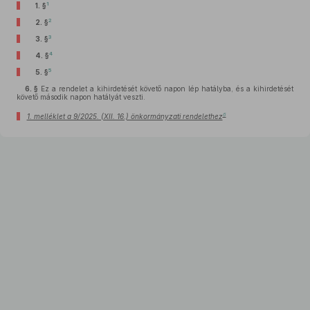
1
1. §
2
2. §
3
3. §
4
4. §
5
5. §
6. §
Ez a rendelet a kihirdetését követő napon lép hatályba, és a kihirdetését
követő második napon hatályát veszti.
6
1. melléklet a 9/2025. (XII. 16.) önkormányzati rendelethez