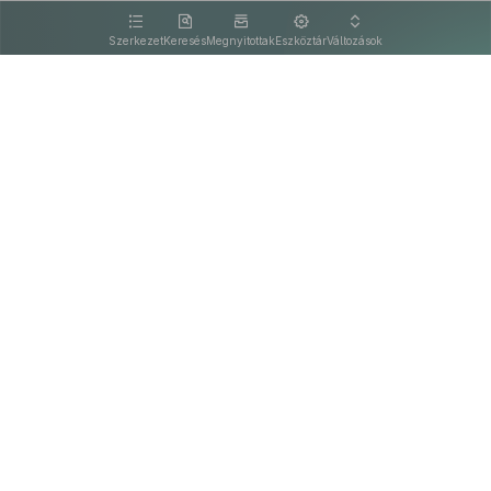
kattintva olvashat.
Szerkezet
Keresés
Megnyitottak
Eszköztár
Változások
Kapcsolat
Felhasználási feltételek
PDF
Akadálymentesítési nyilatkozat
Adatkezelési tájékoztató