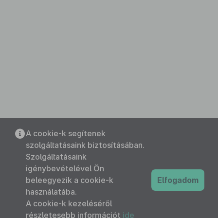
A cookie-k segítenek
szolgáltatásaink biztosításában.
Szolgáltatásaink
igénybevételével Ön
beleegyezik a cookie-k
Elfogadom
használatába.
A cookie-k kezeléséről
részletesebb információt
ide