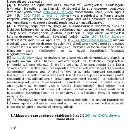
kiegészítését is szolgálja.
[3]
A törvény az éghajlatváltozás makroszintű költségvetési jelentőségére
tekintettel biztosítja a tagállamok költségvetési keretrendszerére vonatkozó
követelményekről szóló
2011/85/EU irányelv
módosításáról szóló, 2024. április
29-i (EU)
2024/1265 tanácsi irányelv
nek való megfelelést, a Magyarország
központi költségvetésére vonatkozó, az éghajlatváltozás hatásaival kapcsolatos
rezilienciájának növelését elősegítő rendelkezések megalkotásával.
[4]
A törvény célja továbbá, hogy az államháztartásra vonatkozó éves és
többéves költségvetési tervezéshez szükséges makrogazdasági és költségvetési
előrejelzések minőségének javítása érdekében a tagállamok költségvetési
keretrendszerére vonatkozó követelményekről szóló
2011/85/EU irányelv
módosításáról szóló, 2024. április 29-i (EU)
2024/1265 tanácsi irányelv
alapján
meghatározza azok rendszeres és objektív értékelésének elvégzését és utólagos
ellenőrzését is a törvény által egy meglévő, működési autonómiával rendelkező
független szerv kijelölésével és az ezzel összefüggő feladatok
meghatározásával.
[5]
Az Alaptörvény
közteherviselésre vonatkozó követelményrendszere alapján a
jogszabályokban előírt fizetési kötelezettségek és közterhek megfizetése
mindenki számára kötelező. E törvény célja az Alkotmánybíróság és a Kúria
önkormányzati szolidaritási hozzájárulás fizetési kötelezettséggel kapcsolatos
döntéseinek végrehajtása. A törvény kivonja az önkormányzati szolidaritási
hozzájárulást a nettó finanszírozás alól. A módosítás alapján az önkormányzatok
szolidaritási hozzájárulásának önkormányzatonkénti összegét, a teljesítendő
részösszegeket, azok teljesítésének határidejét miniszteri rendelet rögzíti.
Amennyiben az önkormányzat a fizetési kötelezettségét határidőben nem
teljesíti, a Magyar Államkincstár azt hatósági átutalási megbízással szedi be. A
beszedéssel összefüggésben az önkormányzat elszámolásra irányuló kérelmet
nyújthat be.
[6]
Az Országgyűlés mindezek megvalósítása érdekében, a magyar jogrendszer
koherenciájának biztosítása, valamint az uniós és nemzetközi kötelezettségek
teljesítése céljából a következő törvényt alkotja:
1.
A Magyarország gazdasági stabilitásáról szóló
2011. évi CXCIV. törvény
módosítása
2
1. §