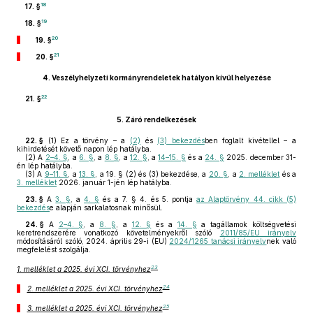
18
17. §
19
18. §
20
19. §
21
20. §
4.
Veszélyhelyzeti kormányrendeletek hatályon kívül helyezése
22
21. §
5.
Záró rendelkezések
22. §
(1)
Ez a törvény – a
(2)
és
(3) bekezdés
ben foglalt kivétellel – a
kihirdetését követő napon lép hatályba.
(2)
A
2–4. §
, a
6. §
, a
8. §
, a
12. §
, a
14–15. §
és a
24. §
2025. december 31-
én lép hatályba.
(3)
A
9–11. §
, a
13. §
, a 19. § (2) és (3) bekezdése, a
20. §
, a
2. melléklet
és a
3. melléklet
2026. január 1-jén lép hatályba.
23. §
A
3. §
, a
4. §
és a 7. § 4. és 5. pontja
az Alaptörvény 44. cikk (5)
bekezdés
e alapján sarkalatosnak minősül.
24. §
A
2–4. §
, a
8. §
, a
12. §
és a
14. §
a tagállamok költségvetési
keretrendszerére vonatkozó követelményekről szóló
2011/85/EU irányelv
módosításáról szóló, 2024. április 29-i (EU)
2024/1265 tanácsi irányelv
nek való
megfelelést szolgálja.
23
1. melléklet a 2025. évi XCI. törvényhez
24
2. melléklet a 2025. évi XCI. törvényhez
25
3. melléklet a 2025. évi XCI. törvényhez