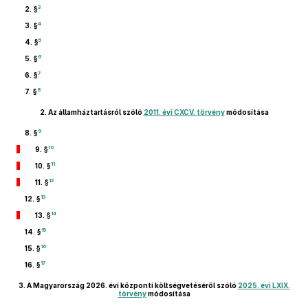
3
2. §
4
3. §
5
4. §
6
5. §
7
6. §
8
7. §
2.
Az államháztartásról szóló
2011. évi CXCV. törvény
módosítása
9
8. §
10
9. §
11
10. §
12
11. §
13
12. §
14
13. §
15
14. §
16
15. §
17
16. §
3.
A Magyarország 2026. évi központi költségvetéséről szóló
2025. évi LXIX.
törvény
módosítása