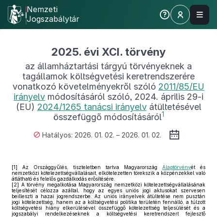
Nemzeti
Jogszabálytár
2025. évi XCI. törvény
az államháztartási tárgyú törvényeknek a
tagállamok költségvetési keretrendszerére
vonatkozó követelményekről szóló
2011/85/EU
irányelv
módosításáról szóló, 2024. április 29-i
(EU)
2024/1265 tanácsi irányelv
átültetésével
1
összefüggő módosításáról
Hatályos: 2026. 01. 02. – 2026. 01. 02.
[1]
Az Országgyűlés, tiszteletben tartva Magyarország
Alaptörvény
ét és
nemzetközi kötelezettségvállalásait, elkötelezetten törekszik a közpénzekkel való
átlátható és felelős gazdálkodás erősítésére.
[2]
A törvény megalkotása Magyarország nemzetközi kötelezettségvállalásának
teljesítését célozza azáltal, hogy az egyes uniós jogi aktusokat szervesen
beilleszti a hazai jogrendszerbe. Az uniós irányelvek átültetése nem pusztán
jogi kötelezettség, hanem az a költségvetési politika területén fennálló, a túlzott
költségvetési hiány elkerülésével összefüggő kötelezettség teljesülését és a
jogszabályi rendelkezéseknek a költségvetési keretrendszert fejlesztő