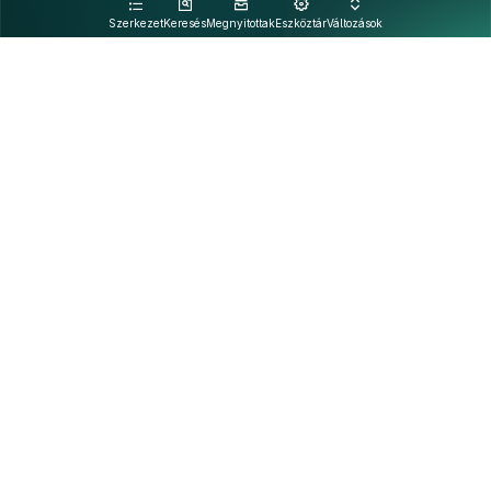
kattintva olvashat.
Szerkezet
Keresés
Megnyitottak
Eszköztár
Változások
Kapcsolat
Felhasználási feltételek
PDF
Akadálymentesítési nyilatkozat
Adatkezelési tájékoztató
©
A Nemzeti Jogszabálytárban elérhető szövegek