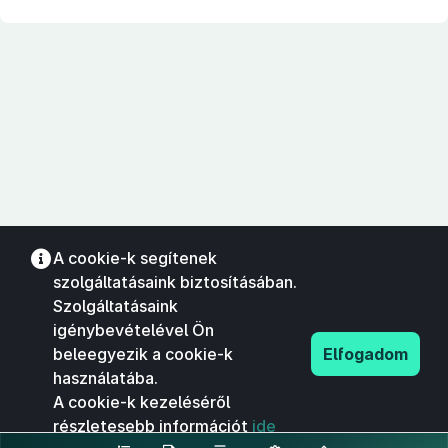
A cookie-k segítenek
szolgáltatásaink biztosításában.
Szolgáltatásaink
igénybevételével Ön
beleegyezik a cookie-k
Elfogadom
használatába.
A cookie-k kezeléséről
részletesebb információt
ide