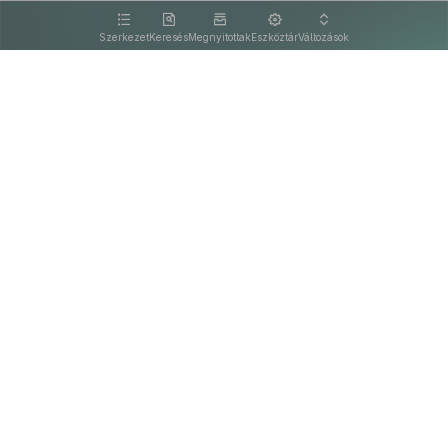
kattintva olvashat.
Szerkezet
Keresés
Megnyitottak
Eszköztár
Változások
Kapcsolat
Felhasználási feltételek
PDF
Akadálymentesítési nyilatkozat
Adatkezelési tájékoztató