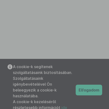
A cookie-k segítenek
szolgáltatásaink biztosításában.
Szolgáltatásaink
igénybevételével Ön
beleegyezik a cookie-k
Elfogadom
használatába.
A cookie-k kezeléséről
részletesebb információt
ide