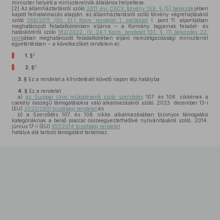
miniszter helyett a miniszterelnök általános helyettese.
[2]
Az államháztartásról szóló
2011. évi CXCV. törvény 109. § (5) bekezdés
ében
kapott felhatalmazás alapján, az államháztartásról szóló törvény végrehajtásáról
szóló
368/2011. (XII. 31.) Korm. rendelet 1. melléklet
I. pont 11. alpontjában
meghatározott feladatkörömben eljárva − a Kormány tagjainak feladat- és
hatásköréről szóló
182/2022. (V. 24.) Korm. rendelet 103. § (1) bekezdés 22.
pont
jában meghatározott feladatkörében eljáró nemzetgazdasági miniszterrel
egyetértésben − a következőket rendelem el:
2
1. §
3
2. §
3. §
Ez a rendelet a kihirdetését követő napon lép hatályba.
4. §
Ez a rendelet
a)
az Európai Unió működéséről szóló szerződés
107. és 108. cikkének a
csekély összegű támogatásokra való alkalmazásáról szóló, 2023. december 13-i
(EU)
2023/2831 bizottsági rendelet
és
b)
a Szerződés 107. és 108. cikke alkalmazásában bizonyos támogatási
kategóriáknak a belső piaccal összeegyeztethetővé nyilvánításáról szóló, 2014.
június 17-i (EU)
651/2014 bizottsági rendelet
hatálya alá tartozó támogatást tartalmaz.