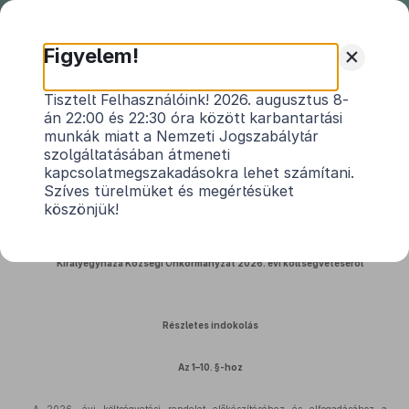
Nemzeti
Jogszabálytár
+
Figyelem!
Királyegyháza Község
Tisztelt Felhasználóink! 2026. augusztus 8-
án 22:00 és 22:30 óra között karbantartási
Önkormányzata Képviselő-
munkák miatt a Nemzeti Jogszabálytár
testületének 1/2026. (II. 11.)
szolgáltatásában átmeneti
önkormányzati rendeletének
kapcsolatmegszakadásokra lehet számítani.
indokolása
Szíves türelmüket és megértésüket
köszönjük!
Közlönyállapot 2026. 02. 12.
Királyegyháza Községi Önkormányzat 2026. évi költségvetéséről
Részletes indokolás
Az 1–10. §-hoz