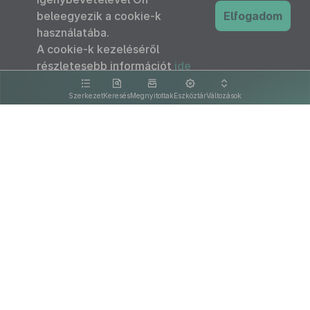
beleegyezik a cookie-k
Elfogadom
használatába.
A cookie-k kezeléséről
részletesebb információt
ide
kattintva olvashat.
Szerkezet
Keresés
Megnyitottak
Eszköztár
Változások
Kapcsolat