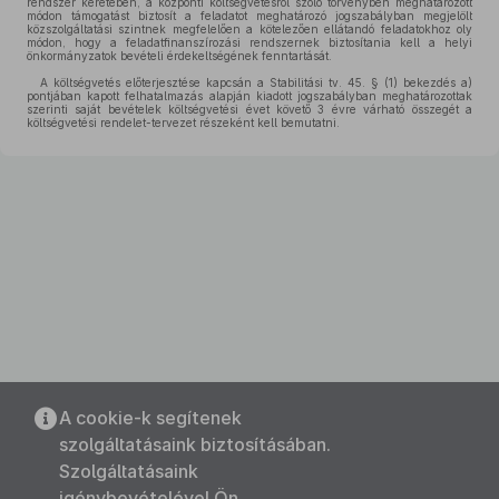
rendszer keretében, a központi költségvetésről szóló törvényben meghatározott
módon támogatást biztosít a feladatot meghatározó jogszabályban megjelölt
közszolgáltatási szintnek megfelelően a kötelezően ellátandó feladatokhoz oly
módon, hogy a feladatfinanszírozási rendszernek biztosítania kell a helyi
önkormányzatok bevételi érdekeltségének fenntartását.
A költségvetés előterjesztése kapcsán a Stabilitási tv. 45. § (1) bekezdés a)
pontjában kapott felhatalmazás alapján kiadott jogszabályban meghatározottak
szerinti saját bevételek költségvetési évet követő 3 évre várható összegét a
költségvetési rendelet-tervezet részeként kell bemutatni.
A cookie-k segítenek
szolgáltatásaink biztosításában.
Szolgáltatásaink
igénybevételével Ön