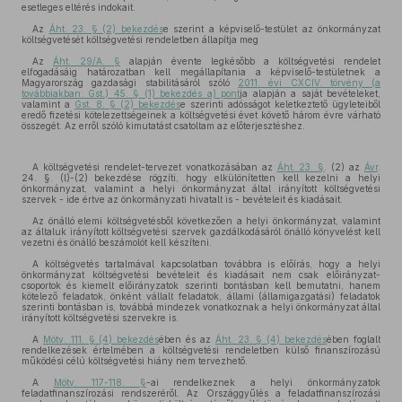
esetleges eltérés indokait.
Az
Áht. 23. § (2) bekezdés
e szerint a képviselő-testület az önkormányzat
költségvetését költségvetési rendeletben állapítja meg
Az
Áht. 29/A. §
alapján évente legkésőbb a költségvetési rendelet
elfogadásáig határozatban kell megállapítania a képviselő-testületnek a
Magyarország gazdasági stabilitásáról szóló
2011. évi CXCIV. törvény (a
továbbiakban: Gst.) 45. § (1) bekezdés a) pont
ja alapján a saját bevételeket,
valamint a
Gst. 8. § (2) bekezdés
e szerinti adósságot keletkeztető ügyleteiből
eredő fizetési kötelezettségeinek a költségvetési évet követő három évre várható
összegét. Az erről szóló kimutatást csatoltam az előterjesztéshez.
A költségvetési rendelet-tervezet vonatkozásában az
Áht. 23. §
. (2) az
Ávr
.
24. §. (l)-(2) bekezdése rögzíti, hogy elkülönítetten kell kezelni a helyi
önkormányzat, valamint a helyi önkormányzat által irányított költségvetési
szervek - ide értve az önkormányzati hivatalt is - bevételeit és kiadásait.
Az önálló elemi költségvetésből következően a helyi önkormányzat, valamint
az általuk irányított költségvetési szervek gazdálkodásáról önálló könyvelést kell
vezetni és önálló beszámolót kell készíteni.
A költségvetés tartalmával kapcsolatban továbbra is előírás, hogy a helyi
önkormányzat költségvetési bevételeit és kiadásait nem csak előirányzat-
csoportok és kiemelt előirányzatok szerinti bontásban kell bemutatni, hanem
kötelező feladatok, önként vállalt feladatok, állami (államigazgatási) feladatok
szerinti bontásban is, továbbá mindezek vonatkoznak a helyi önkormányzat által
irányított költségvetési szervekre is.
A
Mötv. 111. § (4) bekezdés
ében és az
Áht. 23. § (4) bekezdés
ében foglalt
rendelkezések értelmében a költségvetési rendeletben külső finanszírozású
működési célú költségvetési hiány nem tervezhető.
A
Mötv. 117-118. §
-ai rendelkeznek a helyi önkormányzatok
feladatfinanszírozási rendszeréről. Az Országgyűlés a feladatfinanszírozási