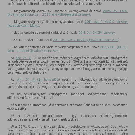
A 2026. évi költségvetési rendelet előkészítéséhez és elfogadásához a
legfontosabb előírásokat a következő jogszabályok tartalmazzák:
- Magyarország 2026. évi központi költségvetéséről szóló
2025. évi LXIX.
törvény (továbbiakban: 2026. évi költségvetési törvény)
,
- Magyarország helyi önkormányzatairól szóló
2011. évi CLXXXIX. törvény
(továbbiakban: Mötv.)
,
- Magyarország gazdasági stabilitásáról szóló
2011. évi CXCIV. törvény
,
- Az államháztartásról szóló
2011. évi CXCV. törvény (továbbiakban: Áht.)
,
- Az államháztartásról szóló törvény végrehajtásáról szóló
368/2011. (XII.31.)
Korm. rendelet (továbbiakban: Ávr)
.
Az
Áht. 24. §
. (3) bekezdés értelmében a jegyző által előkészített költségvetési
rendelet-tervezetet a polgármester február 15-éig, ha a központi költségvetésről
szóló törvényt az Országgyűlés a naptári év kezdetéig nem fogadta el, a központi
költségvetésről szóló törvény hatálybalépését követő negyvenötödik napig nyújtja
be a képviselő-testületnek.
Az
Áht. 24. § (4) bekezdés
e szerint a költségvetés előterjesztésekor a
képviselő-testület részére tájékoztatásul a következő mérlegeket és
kimutatásokat kell - szöveges indokolással együtt - bemutatni:
a)
az önkormányzat költségvetési mérlegét közgazdasági tagolásban,
előirányzat felhasználási tervét,
b)
a többéves kihatással járó döntések számszerűsítését évenkénti bontásban
és összesítve,
c)
a közvetett támogatásokat - így különösen adóelengedéseket,
adókedvezményeket - tartalmazó kimutatást, és
d)
a 29/A. § szerinti tervszámoknak megfelelően a költségvetési évet követő
három év tervezett bevételi előirányzatainak és kiadási előirányzatainak
keretszámait főbb csoportokban, és a 29/A. § szerinti tervszámoktól történő