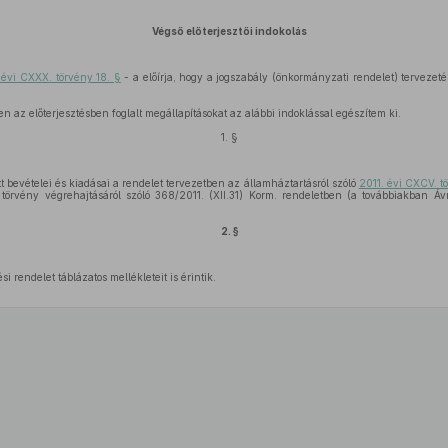
Végső előterjesztői indokolás
 évi CXXX. törvény 18. §
- a előírja, hogy a jogszabály (önkormányzati rendelet) tervezeté
n az előterjesztésben foglalt megállapításokat az alábbi indoklással egészítem ki.
1. §
 bevételei és kiadásai a rendelet tervezetben az államháztartásról szóló
2011. évi CXCV. t
törvény végrehajtásáról szóló 368/2011. (XII.31) Korm. rendeletben (a továbbiakban Ávr.
2. §
i rendelet táblázatos mellékleteit is érintik.