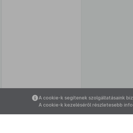
Az oldalmenübe visszatéréshez
A cookie-k segítenek szolgáltatásaink bi
használhatja az
ALT + S
billentyűket.
A cookie-k kezeléséről részletesebb inf