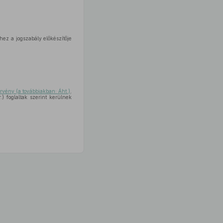
hez a jogszabály előkészítője
örvény (a továbbiakban: Áht.)
,
) foglaltak szerint kerülnek