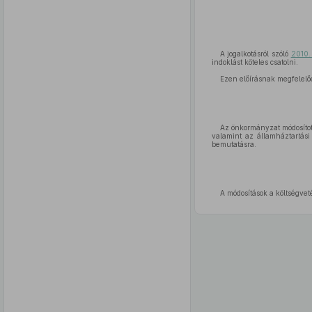
A jogalkotásról szóló
2010.
indoklást köteles csatolni.
Ezen előírásnak megfelelőe
Az önkormányzat módosított
valamint az államháztartási 
bemutatásra.
A módosítások a költségvetés