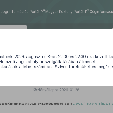
Jogi Információs Portál
Magyar Közlöny Portál
Céginformáció
zentkirály Község Önkormányzata Ké
ének 1/2026. (I. 27.) önkormányzati ren
indokolása
nálóink! 2026. augusztus 8-án 22:00 és 22:30 óra között ka
Nemzeti Jogszabálytár szolgáltatásában átmeneti
kadásokra lehet számítani. Szíves türelmüket és megért
Közlönyállapot 2026. 01. 28.
Község Önkormányzata 2025. évi költségvetéséről szóló
2/2025. (II.17.) önkormányzati r