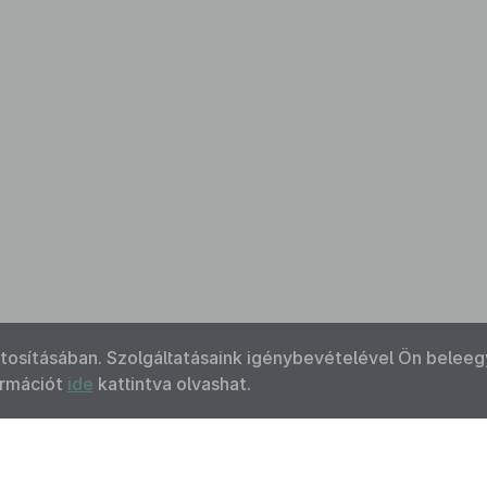
ztosításában. Szolgáltatásaink igénybevételével Ön beleeg
ormációt
ide
kattintva olvashat.