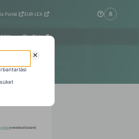
s Portál
EUR-LEX
ELI
pviselő-
+
deletének
rbantartási
ésüket
endelet
e módosításáról