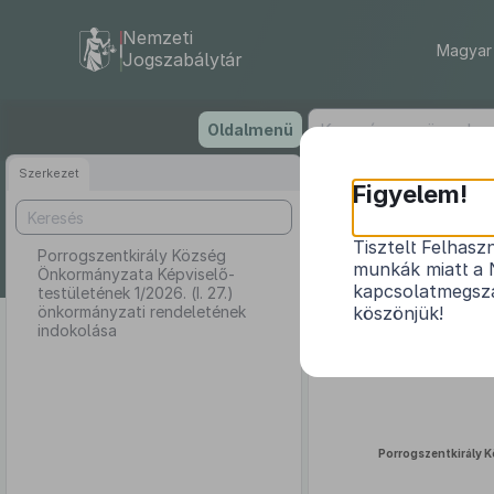
Nemzeti
Magyar 
Jogszabálytár
Ugrás
Oldalmenü
a
tartalomra
Szerkezet
Porrogs
Figyelem!
testület
Tisztelt Felhasz
Porrogszentkirály Község
munkák miatt a 
Önkormányzata Képviselő-
kapcsolatmegsza
testületének 1/2026. (I. 27.)
önkormányzati rendeletének
köszönjük!
indokolása
Porrogszentkirály 