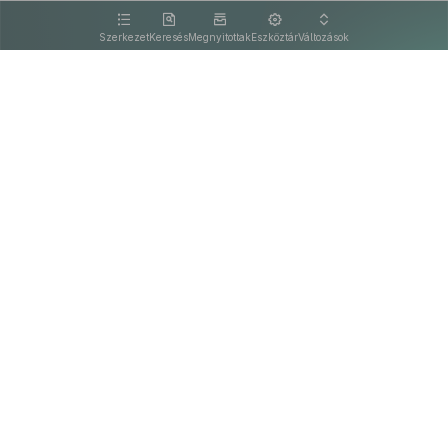
kattintva olvashat.
Szerkezet
Keresés
Megnyitottak
Eszköztár
Változások
Kapcsolat
Felhasználási feltételek
PDF
Akadálymentesítési nyilatkozat
Adatkezelési tájékoztató