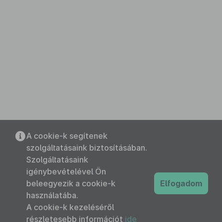
A cookie-k segítenek
szolgáltatásaink biztosításában.
Szolgáltatásaink
igénybevételével Ön
beleegyezik a cookie-k
Elfogadom
használatába.
A cookie-k kezeléséről
részletesebb információt
ide