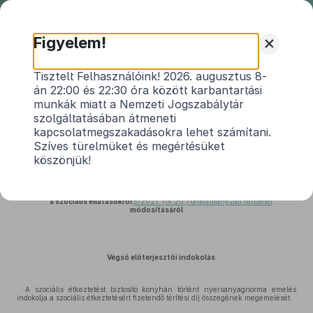
Nemzeti
Jogszabálytár
+
Figyelem!
Kerkáskápolna Község
Tisztelt Felhasználóink! 2026. augusztus 8-
án 22:00 és 22:30 óra között karbantartási
Önkormányzata Képviselő-
munkák miatt a Nemzeti Jogszabálytár
testületének 1/2026. (II. 7.)
szolgáltatásában átmeneti
önkormányzati rendeletének
kapcsolatmegszakadásokra lehet számítani.
indokolása
Szíves türelmüket és megértésüket
köszönjük!
Közlönyállapot 2026. 02. 08.
a szociális ellátásokról
5/2021. (IX.20.) önkormányzati rendelet
módosításáról
Végső előterjesztői indokolás
A szociális étkeztetést biztosító konyhán történt nyersanyagnorma emelés
indokolja a szociális étkeztetésért fizetendő térítési díj összegének megemelését.