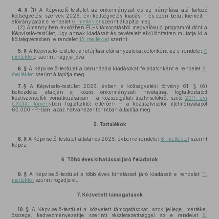
4. §
(1)
A Képviselő-testület az önkormányzat és az irányítása alá tartozó
költségvetési szervek 2026. évi költségvetés kiadási – és ezen belül kiemelt –
előirányzatait e rendelet
6. melléklet
szerint állapítja meg.
(2)
Amennyiben évközben EU-s támogatásból megvalósuló programról dönt a
Képviselő-testület, úgy annak kiadásait és bevételeit elkülönítetten mutatja ki a
költségvetésben, e rendelet
13. melléklet
szerint.
5. §
A Képviselő-testület a felújítási előirányzatokat célonként az e rendelet
7.
melléklet
e szerint hagyja jóvá.
6. §
A Képviselő-testület a beruházási kiadásokat feladatonként e rendelet
8.
melléklet
szerint állapítja meg.
7. §
A Képviselő-testület 2026. évben a költségvetési törvény 61. § (6)
bekezdése alapján a közös önkormányzati hivatalnál foglalkoztatott
köztisztviselők vonatkozásában – a közszolgálati tisztviselőkről szóló
2011. évi
CXCIX. törvény
ben foglaltaktól eltérően – a köztisztviselői illetményalapot
60.000.-Ft-ban, azaz hatvanezer forintban állapítja meg.
5.
Tartalékok
8. §
A Képviselő-testület általános 2026. évben e rendelet
6. melléklet
szerint
képez.
6.
Több éves kihatással járó feladatok
9. §
A Képviselő-testület a több éves kihatással járó kiadásait e rendelet
11.
melléklet
szerint fogadja el.
7.
Közvetett támogatások
10. §
A Képviselő-testület a közvetett támogatásokat, azok jellege, mértéke,
összege, kedvezményezettje szerinti részletezettséggel az e rendelet
9.