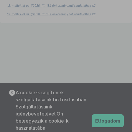
12. melléklet az 1/2026. (II. 13.) önkormányzati rendelethez
13. melléklet az 1/2026. (II. 13.) önkormányzati rendelethez
A cookie-k segítenek
szolgáltatásaink biztosításában.
Szolgáltatásaink
igénybevételével Ön
beleegyezik a cookie-k
Elfogadom
használatába.