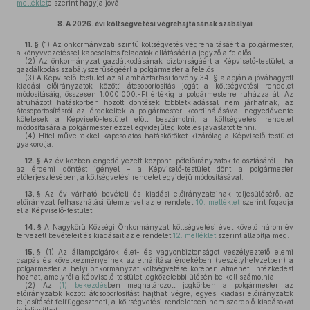
melléklet
e szerint hagyja jóvá.
8.
A 2026. évi költségvetési végrehajtásának szabályai
11. §
(1)
Az önkormányzati szintű költségvetés végrehajtásáért a polgármester,
a könyvvezetéssel kapcsolatos feladatok ellátásáért a jegyző a felelős.
(2)
Az önkormányzat gazdálkodásának biztonságáért a Képviselő-testület, a
gazdálkodás szabályszerűségéért a polgármester a felelős.
(3)
A Képviselő-testület az államháztartási törvény 34. § alapján a jóváhagyott
kiadási előirányzatok közötti átcsoportosítás jogát a költségvetési rendelet
módosításáig, összesen 1.000.000.-Ft értékig a polgármesterre ruházza át. Az
átruházott hatáskörben hozott döntések többletkiadással nem járhatnak, az
átcsoportosításról az érdekeltek a polgármester koordinálásával negyedévente
kötelesek a Képviselő-testület előtt beszámolni, a költségvetési rendelet
módosítására a polgármester ezzel egyidejűleg köteles javaslatot tenni.
(4)
Hitel műveltekkel kapcsolatos hatásköröket kizárólag a Képviselő-testület
gyakorolja.
12. §
Az év közben engedélyezett központi pótelőirányzatok felosztásáról – ha
az érdemi döntést igényel – a Képviselő-testület dönt a polgármester
előterjesztésében, a költségvetési rendelet egyidejű módosításával.
13. §
Az év várható bevételi és kiadási előirányzatainak teljesüléséről az
előirányzat felhasználási ütemtervet az e rendelet
10. melléklet
szerint fogadja
el a Képviselő-testület.
14. §
A Nagykörű Községi Önkormányzat költségvetési évet követő három év
tervezett bevételeit és kiadásait az e rendelet
12. melléklet
szerint állapítja meg.
15. §
(1)
Az állampolgárok élet- és vagyonbiztonságot veszélyeztető elemi
csapás és következményeinek az elhárítása érdekében (veszélyhelyzetben) a
polgármester a helyi önkormányzat költségvetése körében átmeneti intézkedést
hozhat, amelyről a képviselő-testület legközelebbi ülésén be kell számolnia.
(2)
Az
(1) bekezdés
ben meghatározott jogkörben a polgármester az
előirányzatok között átcsoportosítást hajthat végre, egyes kiadási előirányzatok
teljesítését felfüggesztheti, a költségvetési rendeletben nem szereplő kiadásokat