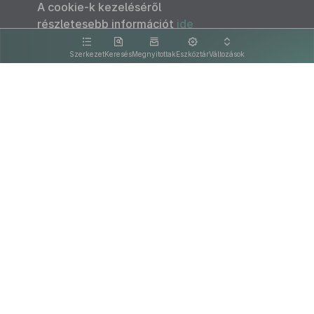
A cookie-k kezeléséről
részletesebb információt
ide
kattintva olvashat.
Szerkezet
Keresés
Megnyitottak
Eszköztár
Változások
Kapcsolat
Felhasználási feltételek
PDF
Akadálymentesítési nyilatkozat