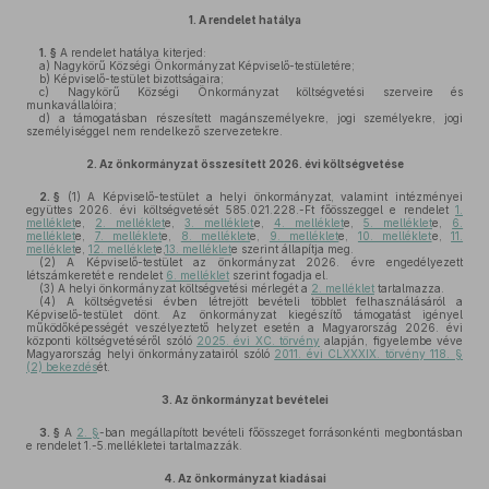
1.
A rendelet hatálya
1. §
A rendelet hatálya kiterjed:
a)
Nagykörű Községi Önkormányzat Képviselő-testületére;
b)
Képviselő-testület bizottságaira;
c)
Nagykörű Községi Önkormányzat költségvetési szerveire és
munkavállalóira;
d)
a támogatásban részesített magánszemélyekre, jogi személyekre, jogi
személyiséggel nem rendelkező szervezetekre.
2.
Az önkormányzat összesített 2026. évi költségvetése
2. §
(1)
A Képviselő-testület a helyi önkormányzat, valamint intézményei
együttes 2026. évi költségvetését 585.021.228.-Ft főösszeggel e rendelet
1.
melléklet
e,
2. melléklet
e,
3. melléklet
e,
4. melléklet
e,
5. melléklet
e,
6.
melléklet
e,
7. melléklet
e,
8. melléklet
e,
9. melléklet
e,
10. melléklet
e,
11.
melléklet
e,
12. melléklet
e,
13. melléklet
e szerint állapítja meg.
(2)
A Képviselő-testület az önkormányzat 2026. évre engedélyezett
létszámkeretét e rendelet
6. melléklet
szerint fogadja el.
(3)
A helyi önkormányzat költségvetési mérlegét a
2. melléklet
tartalmazza.
(4)
A költségvetési évben létrejött bevételi többlet felhasználásáról a
Képviselő-testület dönt. Az önkormányzat kiegészítő támogatást igényel
működőképességét veszélyeztető helyzet esetén a Magyarország 2026. évi
központi költségvetéséről szóló
2025. évi XC. törvény
alapján, figyelembe véve
Magyarország helyi önkormányzatairól szóló
2011. évi CLXXXIX. törvény 118. §
(2) bekezdés
ét.
3.
Az önkormányzat bevételei
3. §
A
2. §
-ban megállapított bevételi főösszeget forrásonkénti megbontásban
e rendelet 1.-5.mellékletei tartalmazzák.
4.
Az önkormányzat kiadásai