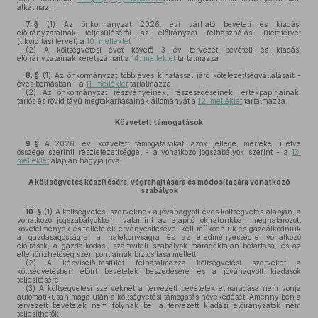
alkalmazni.
7. §
(1)
Az önkormányzat 2026. évi várható bevételi és kiadási
előirányzatainak teljesüléséről az előirányzat felhasználási ütemtervet
(likviditási tervet) a
10. melléklet
(2)
A költségvetési évet követő 3 év tervezet bevételi és kiadási
előirányzatainak keretszámait a
14. melléklet
tartalmazza
8. §
(1)
Az önkormányzat több éves kihatással járó kötelezettségvállalásait -
éves bontásban - a
11. melléklet
tartalmazza.
(2)
Az önkormányzat részvényeinek, részesedéseinek, értékpapírjainak,
tartós és rövid távú megtakarításainak állományát a
12. melléklet
tartalmazza.
Közvetett támogatások
9. §
A 2026. évi közvetett támogatásokat, azok jellege, mértéke, illetve
összege szerinti részletezettséggel - a vonatkozó jogszabályok szerint - a
13.
melléklet
alapján hagyja jóvá.
A költségvetés készítésére, végrehajtására és módosítására vonatkozó
szabályok
10. §
(1)
A költségvetési szerveknek a jóváhagyott éves költségvetés alapján, a
vonatkozó jogszabályokban, valamint az alapító okiratunkban meghatározott
követelmények és feltételek érvényesítésével kell működniük és gazdálkodniuk
a gazdaságosságra, a hatékonyságra és az eredményességre vonatkozó
előírások, a gazdálkodási, számviteli szabályok maradéktalan betartása, és az
ellenőrizhetőség szempontjainak biztosítása mellett.
(2)
A képviselő-testület felhatalmazza költségvetési szerveket a
költségvetésben előírt bevételek beszedésére és a jóváhagyott kiadások
teljesítésére.
(3)
A költségvetési szerveknél a tervezett bevételek elmaradása nem vonja
automatikusan maga után a költségvetési támogatás növekedését. Amennyiben a
tervezett bevételek nem folynak be, a tervezett kiadási előirányzatok nem
teljesíthetők.