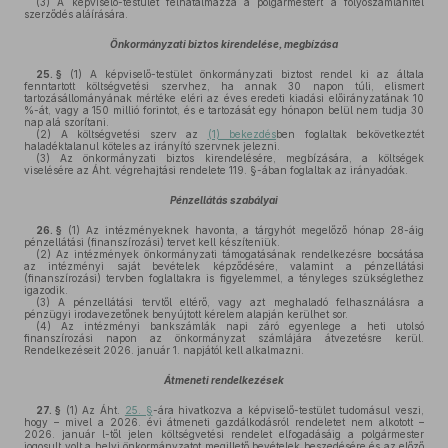
(3)
A képviselő-testület felhatalmazza a polgármestert a folyószámlahitel
szerződés aláírására.
Önkormányzati biztos kirendelése, megbízása
25. §
(1)
A képviselő-testület önkormányzati biztost rendel ki az általa
fenntartott költségvetési szervhez, ha annak 30 napon túli, elismert
tartozásállományának mértéke eléri az éves eredeti kiadási előirányzatának 10
%-át, vagy a 150 millió forintot, és e tartozását egy hónapon belül nem tudja 30
nap alá szorítani.
(2)
A költségvetési szerv az
(1) bekezdés
ben foglaltak bekövetkeztét
haladéktalanul köteles az irányító szervnek jelezni.
(3)
Az önkormányzati biztos kirendelésére, megbízására, a költségek
viselésére az Áht. végrehajtási rendelete 119. §-ában foglaltak az irányadóak.
Pénzellátás szabályai
26. §
(1)
Az intézményeknek havonta, a tárgyhót megelőző hónap 28-áig
pénzellátási (finanszírozási) tervet kell készíteniük.
(2)
Az intézmények önkormányzati támogatásának rendelkezésre bocsátása
az intézményi saját bevételek képződésére, valamint a pénzellátási
(finanszírozási) tervben foglaltakra is figyelemmel, a tényleges szükséglethez
igazodik.
(3)
A pénzellátási tervtől eltérő, vagy azt meghaladó felhasználásra a
pénzügyi irodavezetőnek benyújtott kérelem alapján kerülhet sor.
(4)
Az intézményi bankszámlák napi záró egyenlege a heti utolsó
finanszírozási napon az önkormányzat számlájára átvezetésre kerül.
Rendelkezéseit 2026. január 1. napjától kell alkalmazni.
Átmeneti rendelkezések
27. §
(1)
Az Áht.
25. §
-ára hivatkozva a képviselő-testület tudomásul veszi,
hogy – mivel a 2026. évi átmeneti gazdálkodásról rendeletet nem alkotott –
2026. január l-től jelen költségvetési rendelet elfogadásáig a polgármester
jogosult volt a helyi önkormányzatot megillető bevételek beszedésére és az előző