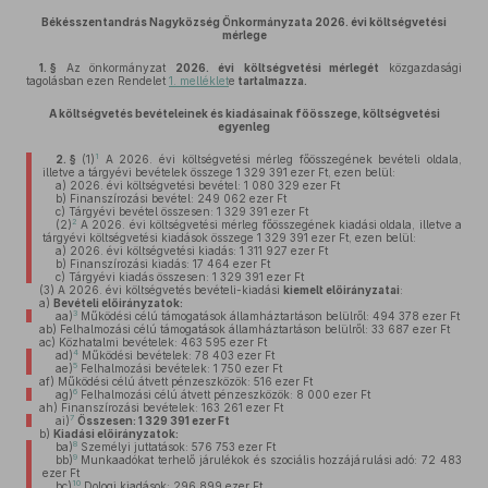
Békésszentandrás Nagyközség Önkormányzata 2026. évi költségvetési
mérlege
1. §
Az önkormányzat
2026. évi
költségvetési mérlegét
közgazdasági
tagolásban ezen Rendelet
1. melléklet
e
tartalmazza.
A költségvetés bevételeinek és kiadásainak főösszege, költségvetési
egyenleg
1
2. §
(1)
A 2026. évi költségvetési mérleg főösszegének bevételi oldala,
illetve a tárgyévi bevételek összege 1 329 391 ezer Ft, ezen belül:
a)
2026. évi költségvetési bevétel: 1 080 329 ezer Ft
b)
Finanszírozási bevétel: 249 062 ezer Ft
c)
Tárgyévi bevétel összesen: 1 329 391 ezer Ft
2
(2)
A 2026. évi költségvetési mérleg főösszegének kiadási oldala, illetve a
tárgyévi költségvetési kiadások összege 1 329 391 ezer Ft, ezen belül:
a)
2026. évi költségvetési kiadás: 1 311 927 ezer Ft
b)
Finanszírozási kiadás: 17 464 ezer Ft
c)
Tárgyévi kiadás összesen: 1 329 391 ezer Ft
(3)
A 2026. évi költségvetés bevételi-kiadási
kiemelt előirányzatai
:
a)
Bevételi előirányzatok:
3
aa)
Működési célú támogatások államháztartáson belülről: 494 378 ezer Ft
ab)
Felhalmozási célú támogatások államháztartáson belülről: 33 687 ezer Ft
ac)
Közhatalmi bevételek: 463 595 ezer Ft
4
ad)
Működési bevételek: 78 403 ezer Ft
5
ae)
Felhalmozási bevételek: 1 750 ezer Ft
af)
Működési célú átvett pénzeszközök: 516 ezer Ft
6
ag)
Felhalmozási célú átvett pénzeszközök: 8 000 ezer Ft
ah)
Finanszírozási bevételek: 163 261 ezer Ft
7
ai)
Összesen: 1
329 391
ezer Ft
b)
Kiadási előirányzatok:
8
ba)
Személyi juttatások: 576 753 ezer Ft
9
bb)
Munkaadókat terhelő járulékok és szociális hozzájárulási adó: 72 483
ezer Ft
10
bc)
Dologi kiadások: 296 899 ezer Ft