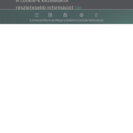
A cookie-k kezeléséről
részletesebb információt
ide
kattintva olvashat.
Szerkezet
Keresés
Megnyitottak
Eszköztár
Változások
Kapcsolat
Felhasználási feltételek
PDF
Akadálymentesítési nyilatkozat