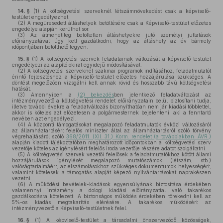
14. §
(1)
A költségvetési szerveknél létszámnövekedést csak a képviselő-
testület engedélyezhet.
(2)
A megüresedett álláshelyek betöltésére csak a Képviselő-testület előzetes
engedélye alapján kerülhet sor.
(3)
Az átmenetileg betöltetlen álláshelyekre jutó személyi juttatások
előirányzatával úgy kell gazdálkodni, hogy az álláshely az év bármely
időpontjában betölthető legyen.
15. §
(1)
A költségvetési szervek feladatainak változását a képviselő-testület
engedélyezi az alapító okirat egyidejű módosításával.
(2)
A költségvetési szerveknél szakmai programok indításához, feladatmutatót
érintő fejlesztéshez a képviselő-testület előzetes hozzájárulása szükséges. A
döntést megelőzően vizsgálni kell annak rövid és hosszabb távú költségvetési
hatását.
(3)
Amennyiben a
(2) bekezdés
ben jelentkező feladatváltozást az
intézményvezető a költségvetési rendelet előirányzatain belül biztosítani tudja,
illetve további évekre a feladatváltozás bizonyíthatóan nem jár kiadási többlettel,
akkor is köteles azt előzetesen a polgármesternek bejelenteni, aki a fenntartó
nevében azt engedélyezi.
(4)
A központi támogatásokat megalapozó feladatmutatók évközi változásáról
az államháztartásért felelős miniszter által az államháztartásról szóló törvény
végrehajtásáról szóló
368/2011. (XII. 31.) Korm. rendelet (a továbbiakban: ÁVR.)
alapján kiadott tájékoztatóban meghatározott időpontokban a költségvetési szerv
vezetője köteles az igénylésért felelős iroda vezetője részére adatot szolgáltatni.
(5)
A költségvetési szervek vezetői felelősek a feladatmutatókhoz kötött állami
hozzájárulások igénylését megalapozó mutatószámok (létszám, stb.)
valóságtartalmáért, az elszámolásokhoz szükséges dokumentumok helyességért,
valamint kötelesek a támogatás alapját képező nyilvántartásokat naprakészen
vezetni.
(6)
A működési bevételek-kiadások egyensúlyának biztosítása érdekében
valamennyi intézmény a dologi kiadási előirányzattal való takarékos
gazdálkodásra kötelezett. A biztonságos működés érdekében törekedni kell az
5%-os kiadás megtakarítás elérésére. A takarékos működésért az
intézményvezető a Képviselő-testületnek felel.
16. §
(1)
A képviselő-testület a társadalmi önszerveződő közösségek,