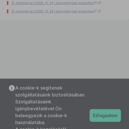
36
13. melléklet az 1/2026. (II. 24.) önkormányzati rendelethez
37
14. melléklet az 1/2026. (II. 24.) önkormányzati rendelethez
A cookie-k segítenek
szolgáltatásaink biztosításában.
Szolgáltatásaink
igénybevételével Ön
beleegyezik a cookie-k
Elfogadom
használatába.