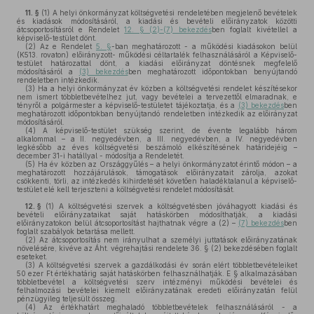
11. §
(1)
A helyi önkormányzat költségvetési rendeletében megjelenő bevételek
és kiadások módosításáról, a kiadási és bevételi előirányzatok közötti
átcsoportosításról e Rendelet
12. § (2)-(7) bekezdés
ben foglalt kivétellel a
képviselő-testület dönt.
(2)
Az e Rendelet
5. §
-ban meghatározott - a működési kiadásokon belül
(K513. rovaton) előirányzott- működési céltartalék felhasználásáról a Képviselő-
testület határozattal dönt, a kiadási előirányzat döntésnek megfelelő
módosításáról a
(3) bekezdés
ben meghatározott időpontokban benyújtandó
rendeletben intézkedik.
(3)
Ha a helyi önkormányzat év közben a költségvetési rendelet készítésekor
nem ismert többletbevételhez jut, vagy bevételei a tervezettől elmaradnak, e
tényről a polgármester a képviselő-testületet tájékoztatja, és a
(3) bekezdés
ben
meghatározott időpontokban benyújtandó rendeletben intézkedik az előirányzat
módosításáról.
(4)
A képviselő-testület szükség szerint, de évente legalább három
alkalommal – a II. negyedévben, a III. negyedévben, a IV. negyedévben
legkésőbb az éves költségvetési beszámoló elkészítésének határidejéig –
december 31-i hatállyal - módosítja a Rendeletét.
(5)
Ha év közben az Országgyűlés – a helyi önkormányzatot érintő módon – a
meghatározott hozzájárulások, támogatások előirányzatait zárolja, azokat
csökkenti, törli, az intézkedés kihirdetését követően haladéktalanul a képviselő-
testület elé kell terjeszteni a költségvetési rendelet módosítását.
12. §
(1)
A költségvetési szervek a költségvetésben jóváhagyott kiadási és
bevételi előirányzataikat saját hatáskörben módosíthatják, a kiadási
előirányzatokon belül átcsoportosítást hajthatnak végre a (2) –
(7) bekezdés
ben
foglalt szabályok betartása mellett.
(2)
Az átcsoportosítás nem irányulhat a személyi juttatások előirányzatának
növelésére, kivéve az Áht. végrehajtási rendelete 36. § (2) bekezdésében foglalt
eseteket.
(3)
A költségvetési szervek a gazdálkodási év során elért többletbevételeiket
50 ezer Ft értékhatárig saját hatáskörben felhasználhatják. E § alkalmazásában
többletbevétel a költségvetési szerv intézményi működési bevételei és
felhalmozási bevételei kiemelt előirányzatának eredeti előirányzatán felül
pénzügyileg teljesült összeg.
(4)
Az értékhatárt meghaladó többletbevételek felhasználásáról - a