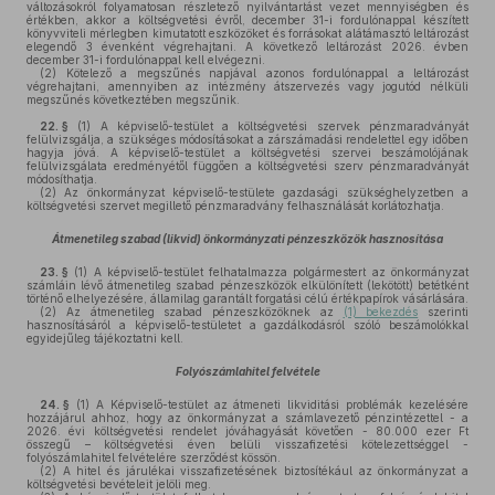
változásokról folyamatosan részletező nyilvántartást vezet mennyiségben és
értékben, akkor a költségvetési évről, december 31-i fordulónappal készített
könyvviteli mérlegben kimutatott eszközöket és forrásokat alátámasztó leltározást
elegendő 3 évenként végrehajtani. A következő leltározást 2026. évben
december 31-i fordulónappal kell elvégezni.
(2)
Kötelező a megszűnés napjával azonos fordulónappal a leltározást
végrehajtani, amennyiben az intézmény átszervezés vagy jogutód nélküli
megszűnés következtében megszűnik.
22. §
(1)
A képviselő-testület a költségvetési szervek pénzmaradványát
felülvizsgálja, a szükséges módosításokat a zárszámadási rendelettel egy időben
hagyja jóvá. A képviselő-testület a költségvetési szervei beszámolójának
felülvizsgálata eredményétől függően a költségvetési szerv pénzmaradványát
módosíthatja.
(2)
Az önkormányzat képviselő-testülete gazdasági szükséghelyzetben a
költségvetési szervet megillető pénzmaradvány felhasználását korlátozhatja.
Átmenetileg szabad (likvid) önkormányzati pénzeszközök hasznosítása
23. §
(1)
A képviselő-testület felhatalmazza polgármestert az önkormányzat
számláin lévő átmenetileg szabad pénzeszközök elkülönített (lekötött) betétként
történő elhelyezésére, államilag garantált forgatási célú értékpapírok vásárlására.
(2)
Az átmenetileg szabad pénzeszközöknek az
(1) bekezdés
szerinti
hasznosításáról a képviselő-testületet a gazdálkodásról szóló beszámolókkal
egyidejűleg tájékoztatni kell.
Folyószámlahitel felvétele
24. §
(1)
A Képviselő-testület az átmeneti likviditási problémák kezelésére
hozzájárul ahhoz, hogy az önkormányzat a számlavezető pénzintézettel - a
2026. évi költségvetési rendelet jóváhagyását követően - 80.000 ezer Ft
összegű – költségvetési éven belüli visszafizetési kötelezettséggel -
folyószámlahitel felvételére szerződést kössön.
(2)
A hitel és járulékai visszafizetésének biztosítékául az önkormányzat a
költségvetési bevételeit jelöli meg.