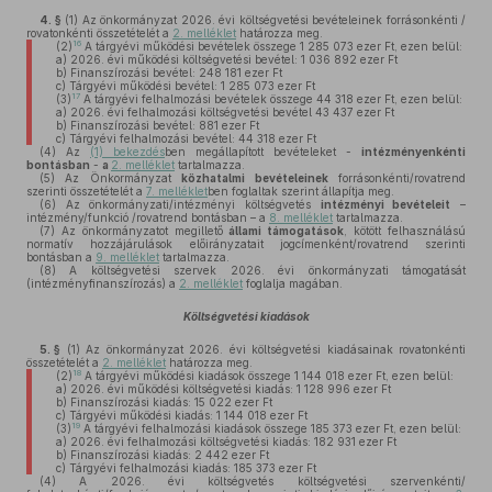
4. §
(1)
Az önkormányzat 2026. évi költségvetési bevételeinek forrásonkénti /
rovatonkénti összetételét a
2. melléklet
határozza meg.
16
(2)
A tárgyévi működési bevételek összege 1 285 073 ezer Ft, ezen belül:
a)
2026. évi működési költségvetési bevétel: 1 036 892 ezer Ft
b)
Finanszírozási bevétel: 248 181 ezer Ft
c)
Tárgyévi működési bevétel: 1 285 073 ezer Ft
17
(3)
A tárgyévi felhalmozási bevételek összege 44 318 ezer Ft, ezen belül:
a)
2026. évi felhalmozási költségvetési bevétel 43 437 ezer Ft
b)
Finanszírozási bevétel: 881 ezer Ft
c)
Tárgyévi felhalmozási bevétel: 44 318 ezer Ft
(4)
Az
(1) bekezdés
ben megállapított bevételeket -
intézményenkénti
bontásban
-
a
2. melléklet
tartalmazza.
(5)
Az Önkormányzat
közhatalmi bevételeinek
forrásonkénti/rovatrend
szerinti összetételét a
7. melléklet
ben foglaltak szerint állapítja meg.
(6)
Az önkormányzati/intézményi költségvetés
intézményi bevételeit
–
intézmény/funkció /rovatrend bontásban – a
8. melléklet
tartalmazza.
(7)
Az önkormányzatot megillető
állami támogatások
, kötött felhasználású
normatív hozzájárulások előirányzatait jogcímenként/rovatrend szerinti
bontásban a
9. melléklet
tartalmazza.
(8)
A költségvetési szervek 2026. évi önkormányzati támogatását
(intézményfinanszírozás) a
2. melléklet
foglalja magában.
Költségvetési kiadások
5. §
(1)
Az önkormányzat 2026. évi költségvetési kiadásainak rovatonkénti
összetételét a
2. melléklet
határozza meg.
18
(2)
A tárgyévi működési kiadások összege 1 144 018 ezer Ft, ezen belül:
a)
2026. évi működési költségvetési kiadás: 1 128 996 ezer Ft
b)
Finanszírozási kiadás: 15 022 ezer Ft
c)
Tárgyévi működési kiadás: 1 144 018 ezer Ft
19
(3)
A tárgyévi felhalmozási kiadások összege 185 373 ezer Ft, ezen belül:
a)
2026. évi felhalmozási költségvetési kiadás: 182 931 ezer Ft
b)
Finanszírozási kiadás: 2 442 ezer Ft
c)
Tárgyévi felhalmozási kiadás: 185 373 ezer Ft
(4)
A 2026. évi költségvetés költségvetési szervenkénti/