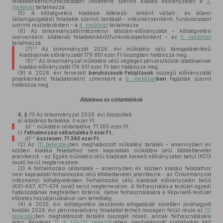
feladatonkénti/funkciócsoport /rovatrend szerinti kiadási előirányzatait a
3.
melléklet
tartalmazza.
(5)
A költségvetési kiadások kötelező-, önként vállalt-, és állami
(államigazgatási) feladatok szerinti bontását – intézményenkénti, funkciócsoport
szerinti részletezésben – a
4. melléklet
tartalmazza.
(6)
Az önkormányzati/intézményi létszám-előirányzatot – költségvetési
szervenként, ellátandó feladatonként/funkciócsoportonként – az
5. melléklet
tartalmazza.
20
(7)
Az önkormányzat 2026. évi működési célú támogatásértékű
kiadásainak előirányzatát 179 861 ezer Ft összegben határozza meg.
21
(8)
Az önkormányzat működési célú végleges pénzeszközök-átadásainak
kiadási előirányzatát 174 931 ezer Ft-ban határozza meg.
(9)
A 2026. évi tervezett
beruházások-felújítások
összegű előirányzatát
projektenként, feladatonként, címenként a
6. melléklet
ben
foglaltak szerint
határozza meg.
Általános és céltartalékok
6. §
(1)
Az önkormányzat 2026. évi összesített
a)
általános tartaléka: 0 ezer Ft,
22
b)
működési céltartaléka: 71 360 ezer Ft,
c)
felhalmozási céltartaléka 0 ezer Ft,
23
d)
összesen:
71 360
ezer Ft.
(2)
Az
(1) bekezdés
ben meghatározott működési tartalék – amennyiben év
közben kiadási feladathoz nem kapcsolódó működési célú többletbevétel
jelentkezik - az Egyéb működési célú kiadások kiemelt előirányzaton belül (K513
rovat) kerül megtervezésre.
(3)
A felhalmozási céltartalék – amennyiben év közben kiadási feladathoz
nem kapcsolódó felhalmozási célú többletbevétel jelentkezik - az Önkormányzat
intézményi költségvetésben Felhalmozási célú kiadások előirányzatán belül
(K61-K67, K71-K74 rovat) kerül megtervezésre. A felhasználás a testület egyedi
határozatának megfelelően történik, illetve felhasználására a Képviselő-testület
előzetes hozzájárulásával van lehetőség.
(4)
A 2025. évi költségvetési beszámoló elfogadását követően jóváhagyott
további 2026. évi pénzmaradvány feladattal terhelt összegén felüli része az
(1)
bekezdés
ben meghatározott tartalék összegét növeli, annak felhasználására
jelen Rendelet
11. § (2)-(3) bekezdés
ében meghatározott szabályokat kell