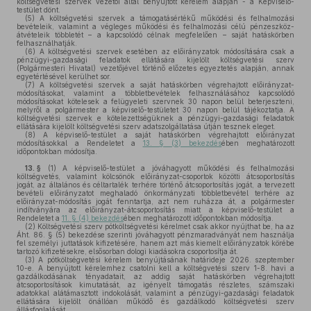
költségvetési szervek vezetői által benyújtott kérelem alapján - a Képviselő-
testület dönt.
(5)
A költségvetési szervek a támogatásértékű működési és felhalmozási
bevételeik, valamint a végleges működési és felhalmozási célú pénzeszköz-
átvételeik többletét – a kapcsolódó célnak megfelelően – saját hatáskörben
felhasználhatják.
(6)
A költségvetési szervek esetében az előirányzatok módosítására csak a
pénzügyi-gazdasági feladatok ellátására kijelölt költségvetési szerv
(Polgármesteri Hivatal) vezetőjével történő előzetes egyeztetés alapján, annak
egyetértésével kerülhet sor.
(7)
A költségvetési szervek a saját hatáskörben végrehajtott előirányzat-
módosításokat, valamint a többletbevételek felhasználásához kapcsolódó
módosításokat kötelesek a felügyeleti szervnek 30 napon belül beterjeszteni,
melyről a polgármester a képviselő-testületet 30 napon belül tájékoztatja. A
költségvetési szervek e kötelezettségüknek a pénzügyi-gazdasági feladatok
ellátására kijelölt költségvetési szerv adatszolgáltatása útján tesznek eleget.
(8)
A képviselő-testület a saját hatáskörben végrehajtott előirányzat
módosításokkal a Rendeletet a
13. § (3) bekezdés
ében meghatározott
időpontokban módosítja.
13. §
(1)
A képviselő-testület a jóváhagyott működési és felhalmozási
költségvetés, valamint kölcsönök előirányzat-csoportok közötti átcsoportosítás
jogát, az általános és céltartalék terhére történő átcsoportosítás jogát, a tervezett
bevételi előirányzatot meghaladó önkormányzati többletbevétel terhére az
előirányzat-módosítás jogát fenntartja, azt nem ruházza át, a polgármester
indítványára az előirányzat-átcsoportosítás miatt a képviselő-testület a
Rendeletet a
11. § (4) bekezdés
ében meghatározott időpontokban módosítja.
(2)
Költségvetési szerv pótköltségvetési kérelmet csak akkor nyújthat be, ha az
Áht. 86. § (5) bekezdése szerinti jóváhagyott pénzmaradványát nem használja
fel személyi juttatások kifizetésére, hanem azt más kiemelt előirányzatok körébe
tartozó kifizetésekre, elsősorban dologi kiadásokra csoportosítja át.
(3)
A pótköltségvetési kérelem benyújtásának határideje 2026. szeptember
10-e. A benyújtott kérelemhez csatolni kell a költségvetési szerv 1-8. havi a
gazdálkodásának tényadatait, az addig saját hatáskörben végrehajtott
átcsoportosítások kimutatását, az igényelt támogatás részletes, számszaki
adatokkal alátámasztott indokolását, valamint a pénzügyi-gazdasági feladatok
ellátására kijelölt önállóan működő és gazdálkodó költségvetési szerv
állásfoglalását.