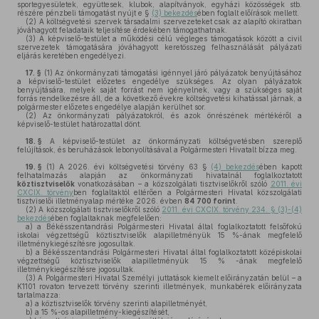
sportegyesületek, együttesek, klubok, alapítványok, egyházi közösségek stb.
részére pénzbeli támogatást nyújt e §
(3) bekezdés
ében foglalt előírások mellett.
(2)
A költségvetési szervek társadalmi szervezeteket csak az alapító okiratban
jóváhagyott feladataik teljesítése érdekében támogathatnak.
(3)
A képviselő-testület a működési célú végleges támogatások között a civil
szervezetek támogatására jóváhagyott keretösszeg felhasználását pályázati
eljárás keretében engedélyezi.
17. §
(1)
Az önkormányzati támogatási igénnyel járó pályázatok benyújtásához
a képviselő-testület előzetes engedélye szükséges. Az olyan pályázatok
benyújtására, melyek saját forrást nem igényelnek, vagy a szükséges saját
forrás rendelkezésre áll, de a következő évekre költségvetési kihatással járnak, a
polgármester előzetes engedélye alapján kerülhet sor.
(2)
Az önkormányzati pályázatokról, és azok önrészének mértékéről a
képviselő-testület határozattal dönt.
18. §
A képviselő-testület az önkormányzati költségvetésben szereplő
felújítások, és beruházások lebonyolításával a Polgármesteri Hivatalt bízza meg.
19. §
(1)
A 2026. évi költségvetési törvény 63 §
(4) bekezdés
ében kapott
felhatalmazás alapján az önkormányzati hivatalnál foglalkoztatott
köztisztviselők
vonatkozásában – a közszolgálati tisztviselőkről szóló
2011. évi
CXCIX. törvény
ben foglaltaktól eltérően a Polgármesteri Hivatal közszolgálati
tisztviselői illetményalap mértéke 2026. évben
84 700 forint
.
(2)
A közszolgálati tisztviselőkről szóló
2011. évi CXCIX. törvény 234. § (3)-(4)
bekezdés
ében foglaltaknak megfelelően:
a)
a Békésszentandrási Polgármesteri Hivatal által foglalkoztatott felsőfokú
iskolai végzettségű köztisztviselők alapilletményük 15 %-ának megfelelő
illetménykiegészítésre jogosultak.
b)
a Békésszentandrási Polgármesteri Hivatal által foglalkoztatott középiskolai
végzettségű köztisztviselők alapilletményük 15 % -ának megfelelő
illetménykiegészítésre jogosultak.
(3)
A Polgármesteri Hivatal Személyi juttatások kiemelt előirányzatán belül – a
K1101 rovaton tervezett törvény szerinti illetmények, munkabérek előirányzata
tartalmazza:
a)
a köztisztviselők törvény szerinti alapilletményét,
b)
a 15 %-os alapilletmény-kiegészítését,