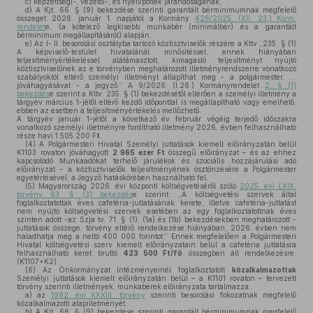
c)
képzettségi-, vezetői-, és nyelvpótlék járandóságának,
d)
A Kjt. 66. § (9) bekezdése szerinti garantált bérminimumnak megfelelő
összeget 2026. január 1. napjától a Kormány
426/2025. (XII. 23.) Korm.
rendelet
e, (a kötelező legkisebb munkabér (minimálbér) és a garantált
bérminimum megállapításáról) alapján,
e)
Az I- II. besorolási osztályba tartozó köztisztviselők részére a Kttv „235. § (1)
A képviselő-testület hivatalánál minősítéssel, ennek hiányában
teljesítményértékeléssel alátámasztott, kimagasló teljesítményt nyújtó
köztisztviselőnek az e törvényben meghatározott illetményrendszerre vonatkozó
szabályoktól eltérő személyi illetményt állapíthat meg - a polgármester, …
jóváhagyásával - a jegyző.” A 9/2026. (I.26.) Kormányrendelet
2. § (1)
bekezdés
e szerint a Kttv. 235. § (1) bekezdésétől eltérően a személyi illetmény a
tárgyév március 1-jétől eltérő kezdő időponttal is megállapítható vagy emelhető,
ebben az esetben a teljesítményértékelés mellőzhető.
A tárgyév január 1-jétől a következő év február végéig terjedő időszakra
vonatkozó személyi illetményre fordítható illetmény 2026. évben felhasználható
része havi 1 505 200 F
t
.
(4)
A Polgármesteri Hivatal Személyi juttatások kiemelt előirányzatán belül
K1103 rovaton jóváhagyott
2 965 ezer Ft
összegű előirányzat – és az ehhez
kapcsolódó Munkaadókat terhelő járulékok és szociális hozzájárulási adó
előirányzat – a köztisztviselők teljesítményének ösztönzésére a Polgármester
egyetértésével, a Jegyző hatáskörében használható fel.
(5)
Magyarország 2026. évi központi költségvetéséről szóló
2025. évi LXIX.
törvény 63. § (3) bekezdés
e szerint: „A költségvetési szervek által
foglalkoztatottak éves cafetéria-juttatásának kerete, illetve cafetéria-juttatást
nem nyújtó költségvetési szervek esetében az egy foglalkoztatottnak éves
szinten adott -az Szja tv. 71. § (1), (1a) és (1b) bekezdésekben meghatározott -
juttatások összege, törvény eltérő rendelkezése hiányában, 2026. évben nem
haladhatja meg a nettó 400 000 forintot.” Ennek megfelelően a Polgármesteri
Hivatal költségvetési szerv kiemelt előirányzatain belül a cafetéria juttatásra
felhasználható keret bruttó
423 500 Ft/fő
összegben áll rendelkezésre.
(K1107+K2).
(6)
Az Önkormányzat Intézményeinél foglalkoztatott
közalkalmazottak
Személyi juttatások kiemelt előirányzatán belül – a K1101 rovaton – tervezett
törvény szerinti illetmények, munkabérek előirányzata tartalmazza:
a)
az
1992. évi XXXIII. törvény
szerinti besorolási fokozatnak megfelelő
közalkalmazotti alapilletményét,
b)
A Kjt. 66. § (9) bekezdése szerinti garantált bérminimumnak megfelelő