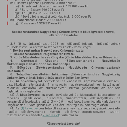
bd)
Ellátottak pénzbeli juttatásai: 3 000 ezer Ft
11
be)
Egyéb működési célú kiadások: 179 861 ezer Ft
12
bf)
Beruházások: 149 703 ezer Ft
13
bg)
Felújítások: 25 228 ezer Ft
14
bh)
Egyéb felhalmozási célú kiadások: 8 000 ezer Ft
bi)
Finanszírozási kiadás: 2 443 ezer Ft
15
bj)
Összesen:
1 329 391
ezer Ft
Békésszentandrás Nagyközség Önkormányzata költségvetési szervei,
ellátandó feladatai
3. §
(1)
Az önkormányzat 2026. évi ellátandó feladatait intézményeinek
működtetésével, a következő szervezeti keretek között végzi:
1.
Békésszentandrás Nagyközség Önkormányzata
2.
Békésszentandrási Polgármesteri Hivatal
3.
Körös Művelődési ház és Könyvtár (Körös Művelődési Ház és Könyvtár)
4.
Gondozási Központ (Békésszentandrás Nagyközség
Önkormányzatának Gondozási Központja)
5.
Bölcsőde (Békésszentandrás Nagyközség Önkormányzatának
Bölcsődéje)
6.
Településüzemeltetési Intézmény (Békésszentandrás Nagyközség
Önkormányzatának Településüzemeltetési Intézménye)
(2)
Az önkormányzat
bevételeivel és kiadásaival kapcsolatban a tervezési,
gazdálkodási, ellenőrzési, finanszírozási, adatszolgáltatási és beszámolási
feladatok ellátásáról az önkormányzati hivatal gondoskodik az Áht.-ben
foglaltaknak megfelelően.
(3)
A költségvetési szervek
bevételeivel és kiadásaival kapcsolatban a
tervezési, gazdálkodási, ellenőrzési, finanszírozási, adatszolgáltatási és
beszámolási feladatok ellátásáról – külön megállapodásban foglaltak alapján – a
Polgármesteri Hivatal gondoskodik az Áht.-ben foglaltaknak megfelelően.
(4)
Az
(1) bekezdés
ben felsorolt intézmények, szervezeti egységek bevételi-
kiadási előirányzatainak kiemelt előirányzat-csoportok/rovatok szerinti
részletezését a
Rendelet
2. melléklet
e tartalmazza.
Költségvetési bevételek