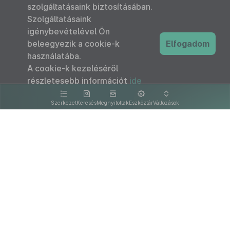
szolgáltatásaink biztosításában.
Szolgáltatásaink
igénybevételével Ön
beleegyezik a cookie-k
Elfogadom
használatába.
A cookie-k kezeléséről
részletesebb információt
ide
kattintva olvashat.
Szerkezet
Keresés
Megnyitottak
Eszköztár
Változások