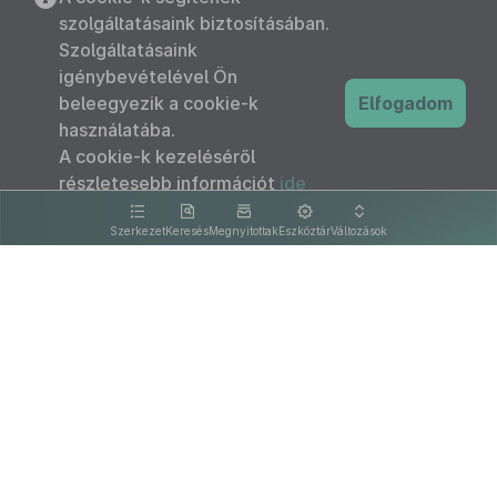
szolgáltatásaink biztosításában.
Szolgáltatásaink
igénybevételével Ön
beleegyezik a cookie-k
Elfogadom
használatába.
A cookie-k kezeléséről
részletesebb információt
ide
kattintva olvashat.
Szerkezet
Keresés
Megnyitottak
Eszköztár
Változások