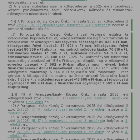
következőket rendeli el:
[2]
A rendelet módosítása során a költségvetésben a 2025. évi engedélyezett
központi pótelőirányzatok, átvett pénzeszközök, működési és felhalmozási
előirányzatok módosításra kerülnek.
1. §
A Porrogszentkirály Község Önkormányzata 2025. évi költségvetéséről
szóló
2/2025. (II. 17.) önkormányzati rendelet 2. § (1) bekezdés
e helyébe a
következő rendelkezés lép:
„(1)
Porrogszentkirály Község Önkormányzat Képviselő testülete (a
továbbiakban: Képviselő testület) Porrogszentkirály Község Önkormányzata (a
továbbiakban: önkormányzat)
költségvetési főösszegét 89 436 e Ft-ban,
költségvetési folyó kiadását 87 921 e Ft-ban, költségvetési folyó
bevételét 80 359 e Ft
állapítja meg, melyből:
működési kiadás
70 616 e Ft,
felhalmozási kiadás
17 305 e Ft,
működési bevétel 54 951 e Ft,
felhalmozási bevétel
25 408 e Ft.
2025. évi önkormányzati feladatokra
kapott előleg visszafizetését 1 515 e Ft összegben állapítja meg. A költségvetési
egyenleg összegét
– 7 562 e Ft-ban
állapítja meg, melynek
belső
finanszírozására 7 438 e Ft maradványt
- melyből 1 894 e Ft működési célú
költségvetési maradvány, 5 544 e Ft fejlesztési célú maradvány - vesz
igénybe. A költségvetési maradvány, az önkormányzati feladatokra kapott
előleg 1 639 e Ft a
működési egyenleget – 15 665 e Ft-ban, a felhalmozási
egyenleget 8 103 e Ft-ban, a finanszírozási egyenleget 7 562 e Ft-ban
állapítja meg.
.
”
2. §
(1)
A Porrogszentkirály Község Önkormányzata 2025. évi
költségvetéséről szóló
2/2025. (II. 17.) önkormányzati rendelet 1. melléklet
e
helyébe az
1. melléklet
lép.
(2)
A Porrogszentkirály Község Önkormányzata 2025. évi költségvetéséről
szóló
2/2025. (II. 17.) önkormányzati rendelet 2. melléklet
e helyébe a
2.
melléklet
lép.
(3)
A Porrogszentkirály Község Önkormányzata 2025. évi költségvetéséről
szóló
2/2025. (II. 17.) önkormányzati rendelet 3. melléklet
e helyébe a
3.
melléklet
lép.
(4)
A Porrogszentkirály Község Önkormányzata 2025. évi költségvetéséről
szóló
2/2025. (II. 17.) önkormányzati rendelet 4. melléklet
e helyébe a
4.
melléklet
lép.
(5)
A Porrogszentkirály Község Önkormányzata 2025. évi költségvetéséről