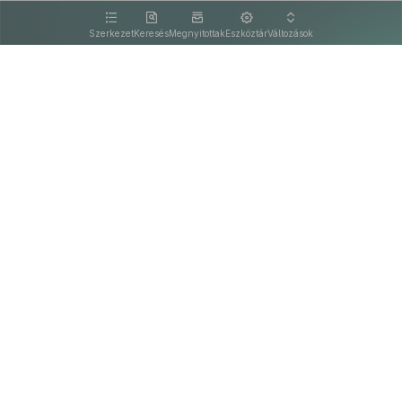
kattintva olvashat.
Szerkezet
Keresés
Megnyitottak
Eszköztár
Változások
Kapcsolat
Felhasználási feltételek
PDF
Akadálymentesítési nyilatkozat
Adatkezelési tájékoztató