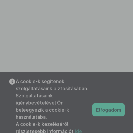
A cookie-k segítenek
szolgáltatásaink biztosításában.
Szolgáltatásaink
igénybevételével Ön
beleegyezik a cookie-k
Elfogadom
használatába.
A cookie-k kezeléséről
részletesebb információt
ide