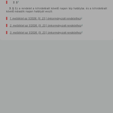
2
2. §
3. §
Ez a rendelet a kihirdetését követő napon lép hatályba, és a kihirdetését
követő második napon hatályát veszti.
3
1. melléklet az 1/2026. (II. 23.) önkormányzati rendelethez
4
2. melléklet az 1/2026. (II. 23.) önkormányzati rendelethez
5
3. melléklet az 1/2026. (II. 23.) önkormányzati rendelethez