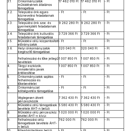
3.1.
Önkormányzatok
17 462 010 Ft
17 462 010 Ft
- Ft
működésének általános
támogatása
3.2.
Települési önk.egyes
- Ft
- Ft
- Ft
köznevelési feladatainak
támogatása
3.3.
Települési önk.szoc. és
9 262 280 Ft
9 262 280 Ft
- Ft
gyermekjóléti feladatainak
támogatása
3.4.
Települési önk.kulturális
3 729 366 Ft
3 729 366 Ft
- Ft
feladatainak támogatása
3.5.
Működési célú központosított
- Ft
- Ft
- Ft
előirányzatok
3.6.
Helyi önkormányzatok
320 040 Ft
320 040 Ft
- Ft
kiegészítő támogatásai
Felhalmozási és tőke jellegű
1 007 850 Ft
1 007 850 Ft
- Ft
bevételek
4.
Tárgyi eszközök,
1 007 850 Ft
1 007 850 Ft
- Ft
immateriális javak
értékesítése
5.
Önkormányzatok sajátos
- Ft
- Ft
- Ft
felhalmozási és
tőkebevételei
6.
Önkormányzat
- Ft
- Ft
- Ft
költségvetési támogatása
Véglegesen átvett
7 362 430 Ft
7 362 430 Ft
- Ft
pénzeszközök
7.
Működési célú támogatások
5 580 430 Ft
5 580 430 Ft
- Ft
bevétele ÁHT-n belüli
8.
Működési célú pénzeszköz
1 020 000 Ft
1 020 000 Ft
- Ft
átvétel ÁHT-n kívüi
9.
Felhalmozási célú
762 000 Ft
762 000 Ft
- Ft
támogatások bevétele ÁHT-
n belüli
10.
Államháztartáson belüli
- Ft
- Ft
- Ft