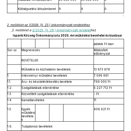
Költségvetési létszámkeret
9
9
0
”
2. melléklet az 1/2026. (II. 23.) önkormányzati rendelethez
„
2. melléklet a
2/2025. (II. 28.) önkormányzati rendelet
hez
Ispánk Község Önkormányzata 2025. évi működési bevételei és kiadásai
adatok Ft-ban
Sor-sz.
Megnevezés
Módosított
előirányzat
BEVÉTELEK
Működési és közhatalmi bevételek
13 673 678
1.
Intézményi működési bevételek
7 596 661
1.1.
Áru- és készletértékesítés bevétele
769 000 Ft
1.2.
Szolgáltatások ellenértéke
5 227 712 Ft
1.3.
Közvetített szolgáltatások ellenértéke
- Ft
1.4.
Kamatbevételek
11
1.5.
Egyéb
606 621 Ft
működési
bevétele
k
1.6.
Tulajdonosi bevételek