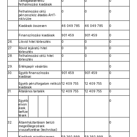
Támogatásértékű
0
0
0
felhalmozási kiadások
Felhalmozási célú
0
0
0
pénzeszköz átadás ÁHT-
nkívülre
Kiadások összesen
46 049 785
46 049 785
0
Finanszírozási kiadások
901 459
901 459
0
26.
Likvid hitel törlesztés
0
0
0
27.
Rövid lejáratú hitel
0
0
0
törlesztés
28.
Felhalmozási célú hitel
0
0
0
törlesztés
29.
Értékpapír vásárlás
0
30.
Egyéb finanszírozás
901 459
901 459
0
kiadásai
Egyéb pénzforgalom nélküli
12 409 755
12 409 755
0
kiadások
31.
Általános tartalék
12 409 755
12 409 755
0
Egyéb
0
elvon
ások,
befize
tések
32.
Államháztartáson belüli
0
megelőlegezések
visszafizetése (technikai)
Kiadások mindösszesen
59 360 999
59 360 999
0