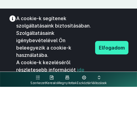
A cookie-k segítenek
szolgáltatásaink biztosításában.
Szolgáltatásaink
igénybevételével Ön
beleegyezik a cookie-k
Elfogadom
használatába.
A cookie-k kezeléséről
részletesebb információt
ide
kattintva olvashat.
Szerkezet
Keresés
Megnyitottak
Eszköztár
Változások