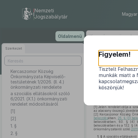
Nemzeti
Magyar 
Jogszabálytár
Ugrás
Oldalmenü
a
tartalomra
Szerkezet
Kerc
Figyelem!
testüle
Tisztelt Felhasz
Kercaszomor Község
munkák miatt a 
Önkormányzata Képviselő-
a szociális ellá
kapcsolatmegsza
testületének 1/2026. (II. 4.)
önkormányzati rendelete
köszönjük!
a szociális ellátásokról szóló
6/2021. (X.1.) önkormányzati
rendelet módosításáról
[1]
Jelen rendelet célja a szoc
[1]
az alacsony összegű jövedel
[2]
Kercaszomor Község Önkorm
[2]
bekezdés
ében,
25. § (3) bek
bekezdésében, 60. § (4) b
1. §
bekezdésében és a 132. § (4
önkormányzatairól szóló
2011
2. §
1. §
A szociális ellátásokról