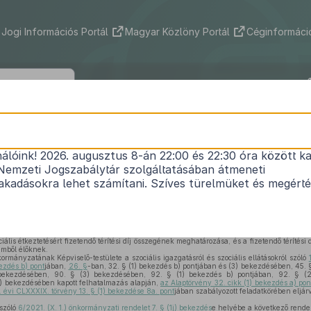
Jogi Információs Portál
Magyar Közlöny Portál
Céginformáció
aszomor Község Önkormányzata Képvi
tének 1/2026. (II. 4.) önkormányzati r
nálóink! 2026. augusztus 8-án 22:00 és 22:30 óra között ka
Nemzeti Jogszabálytár szolgáltatásában átmeneti
tásokról szóló
6/2021. (X.1.) önkormányzati rendele
kadásokra lehet számítani. Szíves türelmüket és megért
Hatályos: 2026. 02. 05. – 2026. 02. 05.
iális étkeztetésért fizetendő térítési díj összegének meghatározása, és a fizetendő térítési
emből élőknek.
ányzatának Képviselő-testülete a szociális igazgatásról és szociális ellátásokról szóló
ezdés b) pont
jában,
26. §
-ban, 32. § (1) bekezdés b) pontjában és (3) bekezdésében, 45. 
ekezdésében, 90. § (3) bekezdésében, 92. § (1) bekezdés b) pontjában, 92. § (2
) bekezdésében kapott felhatalmazás alapján,
az Alaptörvény 32. cikk (1) bekezdés a) pon
. évi CLXXXIX. törvény 13. § (1) bekezdése 8a. pont
jában szabályozott feladatkörében eljárv
 szóló
6/2021. (X. 1.) önkormányzati rendelet 7. § (1j) bekezdés
e helyébe a következő rende