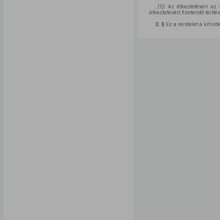
„(1j)
Az étkeztetésért az e
étkeztetésért fizetendő térít
2. §
Ez a rendelet a kihirde