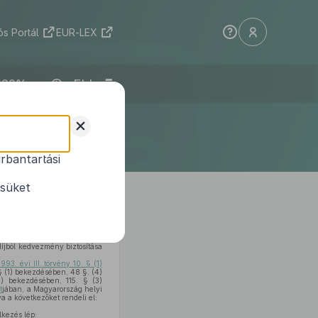
s Portál
EUR-LEX
ELI
selő-
+
endelete
rbantartási
t
módosításáról
ésüket
 díjból kedvezmény biztosítása
1993. évi III. törvény 10. § (1)
§ (1) bekezdésében, 48 §. (4)
) bekezdésében, 115. § (3)
t
jában, a Magyarország helyi
a a következőket rendeli el:
lkezés lép: