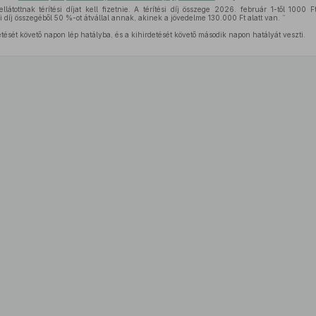
llátottnak térítési díjat kell fizetnie. A térítési díj összege 2026. február 1-től 100
ési díj összegéből 50 %-ot átvállal annak, akinek a jövedelme 130.000 Ft alatt van. ”
tését követő napon lép hatályba, és a kihirdetését követő második napon hatályát veszti.