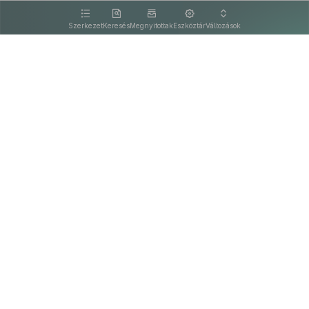
kattintva olvashat.
Szerkezet
Keresés
Megnyitottak
Eszköztár
Változások
Kapcsolat
Felhasználási feltételek
PDF
Akadálymentesítési nyilatkozat
Adatkezelési tájékoztató