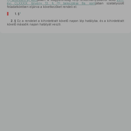
évi CLXXXIX. törvény 13. § (1) bekezdése 8a. pont
jában szabályozott
feladatkörében eljárva a következőket rendeli el:
1
1. §
2. §
Ez a rendelet a kihirdetését követő napon lép hatályba, és a kihirdetését
követő második napon hatályát veszti.