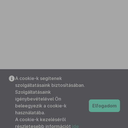
A cookie-k segítenek
szolgáltatásaink biztosításában.
Szolgáltatásaink
igénybevételével Ön
beleegyezik a cookie-k
Elfogadom
használatába.
A cookie-k kezeléséről
részletesebb információt
ide