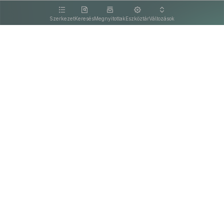
kattintva olvashat.
Szerkezet
Keresés
Megnyitottak
Eszköztár
Változások
Kapcsolat
Felhasználási feltételek
PDF
Akadálymentesítési nyilatkozat
Adatkezelési tájékoztató