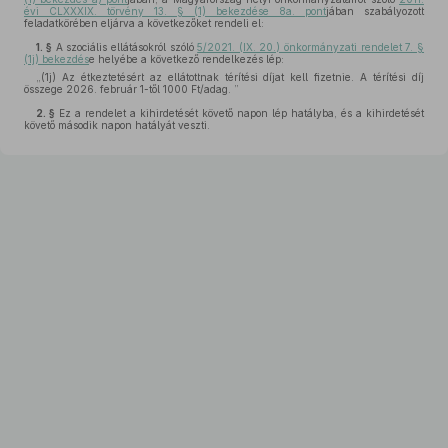
évi CLXXXIX. törvény 13. § (1) bekezdése 8a. pont
jában szabályozott
feladatkörében eljárva a következőket rendeli el:
1. §
A szociális ellátásokról szóló
5/2021. (IX. 20.) önkormányzati rendelet 7. §
(1j) bekezdés
e helyébe a következő rendelkezés lép:
„(1j)
Az étkeztetésért az ellátottnak térítési díjat kell fizetnie. A térítési díj
összege 2026. február 1-től 1000 Ft/adag. ”
2. §
Ez a rendelet a kihirdetését követő napon lép hatályba, és a kihirdetését
követő második napon hatályát veszti.