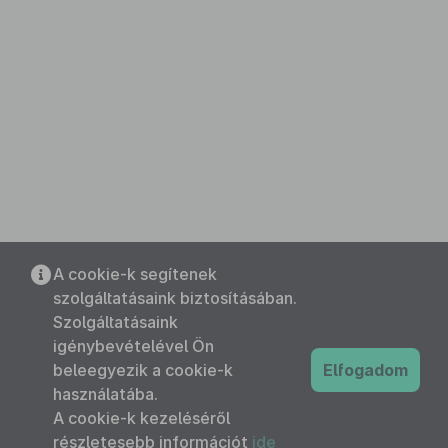
A cookie-k segítenek
szolgáltatásaink biztosításában.
Szolgáltatásaink
igénybevételével Ön
beleegyezik a cookie-k
Elfogadom
használatába.
A cookie-k kezeléséről
részletesebb információt
ide