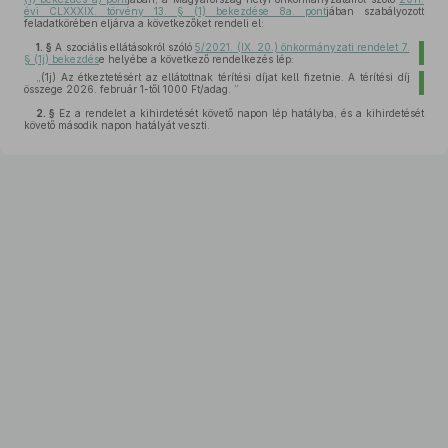
évi CLXXXIX. törvény 13. § (1) bekezdése 8a. pont
jában szabályozott
feladatkörében eljárva a következőket rendeli el:
1. §
A szociális ellátásokról szóló
5/2021. (IX. 20.) önkormányzati rendelet 7.
§ (1j) bekezdés
e helyébe a következő rendelkezés lép:
„(1j)
Az étkeztetésért az ellátottnak térítési díjat kell fizetnie. A térítési díj
összege 2026. február 1-től 1000 Ft/adag. ”
2. §
Ez a rendelet a kihirdetését követő napon lép hatályba, és a kihirdetését
követő második napon hatályát veszti.