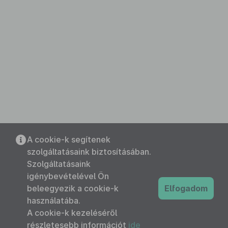
A cookie-k segítenek
szolgáltatásaink biztosításában.
Szolgáltatásaink
igénybevételével Ön
beleegyezik a cookie-k
Elfogadom
használatába.
A cookie-k kezeléséről
részletesebb információt
ide