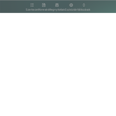
kattintva olvashat.
Szerkezet
Keresés
Megnyitottak
Eszköztár
Változások
Kapcsolat
Felhasználási feltételek
PDF
Akadálymentesítési nyilatkozat
Adatkezelési tájékoztató