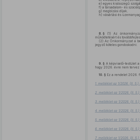
e)
egyes kisösszegű szolgál
f)
a társadalom- és szociálpo
g)
megbízási díjak,
h)
vásárlási és üzemanyag 
8. §
(1)
Az önkormányzati
működtetésért és továbbfejles
(2)
Az Önkormányzat a bels
jegyző köteles gondoskodni.
9. §
A képviselő-testület a
hogy 2026. évre nem tervez a
10. §
Ez a rendelet 2026. f
1. melléklet az 1/2026. (II. 5
2. melléklet az 1/2026. (II. 5
3. melléklet az 1/2026. (II. 5
4. melléklet az 1/2026. (II. 5
5. melléklet az 1/2026. (II. 5
6. melléklet az 1/2026. (II. 5
7. melléklet az 1/2026. (II. 5