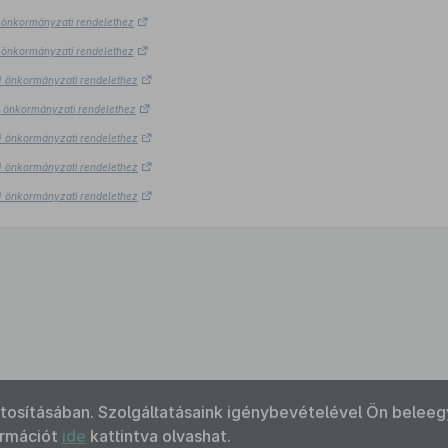
.) önkormányzati rendelethez
.) önkormányzati rendelethez
5.) önkormányzati rendelethez
5.) önkormányzati rendelethez
5.) önkormányzati rendelethez
5.) önkormányzati rendelethez
5.) önkormányzati rendelethez
ztosításában. Szolgáltatásaink igénybevételével Ön beleeg
ormációt
ide
kattintva olvashat.