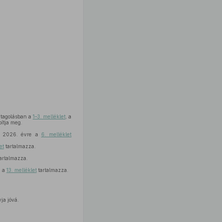
 tagolásban a
1–3. melléklet
, a
pítja meg.
 a 2026. évre a
6. melléklet
et
tartalmazza.
artalmazza.
n a
13. melléklet
tartalmazza.
ja jóvá.