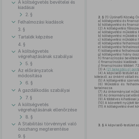
A költségvetés bevételei és
kiadásai
2. §
2. §
(1)
Újrónafő Község Ö
a)
költségvetési és finansz
Felhalmozási kiadások
b)
költségvetési és finansz
(2)
A költségvetési főössze
3. §
a)
költségvetési működési 
b)
költségvetési működési 
Tartalék képzése
c)
költségvetési működési 
d)
költségvetési felhalmozá
4. §
e)
költségvetési felhalmoz
A költségvetés
f)
költségvetési felhalmozá
g)
költségvetési hiány öss
végrehajtásának szabályai
h)
finanszírozási bevétele
i)
finanszírozási kiadások:
5. §
j)
finanszírozási többlet: 7
(3)
A
(2) bekezdés g) pont
Az előirányzatok
(4)
A képviselő-testület a
módosítása
kötelező, az önként vállalt é
(5)
A költségvetési szerve
6. §
(6)
Működési és felhalmo
tartalmazza.
A gazdálkodás szabályai
(7)
Az önkormányzat működés
(8)
Az önkormányzat előirá
7. §
(9)
A többéves kihatással 
(10)
A közvetett nyújtott t
A költségvetés
(11)
A költségvetési évet kö
végrehajtásának ellenőrzése
8. §
A Stabilitási törvénnyel való
3. §
A képviselő-testület a
összhang megteremtése
9. §