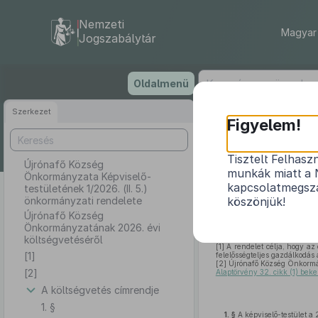
Nemzeti
Magyar 
Jogszabálytár
Ugrás
Oldalmenü
a
tartalomra
Szerkezet
Újrónafő
Figyelem!
Tisztelt Felhasz
Újrónafő Község
munkák miatt a 
Önkormányzata Képviselő-
Újróna
kapcsolatmegsza
testületének 1/2026. (II. 5.)
önkormányzati rendelete
köszönjük!
Újrónafő Község
Önkormányzatának 2026. évi
költségvetéséről
[1]
A rendelet célja, hogy az 
[1]
felelősségteljes gazdálkodás
[2]
Újrónafő Község Önkormá
[2]
Alaptörvény 32. cikk (1) beke
A költségvetés címrendje
1. §
1. §
A képviselő-testület a 