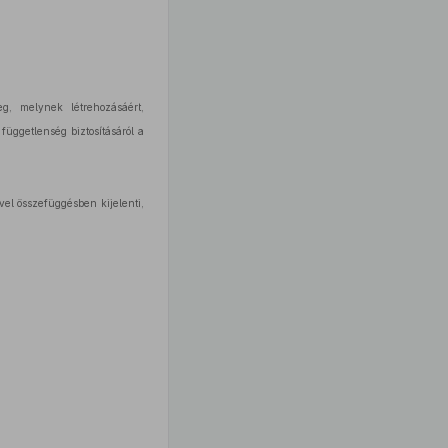
g, melynek létrehozásáért,
üggetlenség biztosításáról a
vel összefüggésben kijelenti,