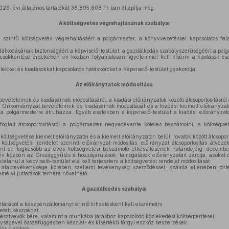
026. évi általános tartalékát 38.895.608 Ft-ban állapítja meg.
A költségvetés végrehajtásának szabályai
zintű költségvetés végrehajtásáért a polgármester, a könyvvezetéssel kapcsolatos fela
kodásának biztonságáért a képviselő-testület, a gazdálkodás szabályszerűségéért a polgá
 csökkentése érdekében év közben folyamatosan figyelemmel kell kísérni a kiadások cs
lekkel és kiadásokkal kapcsolatos hatásköröket a Képviselő-testület gyakorolja.
Az előirányzatok módosítása
ételeinek és kiadásainak módosításáról, a kiadási előirányzatok közötti átcsoportosításról a
 Önkormányzat bevételeinek és kiadásainak módosítását és a kiadási kiemelt előirányzatok 
a polgármesterre átruházza. Egyéb esetekben a képviselő-testület a kiadási előirányzatok 
foglalt átcsoportosításról a polgármester negyedévente köteles beszámolni, a költségve
költségvetése kiemelt előirányzatai és a kiemelt előirányzaton belüli rovatok között átcsoport
költségvetési rendelet szerinti előirányzat-módosítás, előirányzat-átcsoportosítás átve
t de legkésőbb az éves költségvetési beszámoló elkészítésének határidejéig, december
 év közben az Országgyűlés a hozzájárulások, támogatások előirányzatait zárolja, azokat cs
alanul a képviselő-testület elé kell terjeszteni a költségvetési rendelet módosítását.
 alaptevékenysége körében szellemi tevékenység szerződéssel, számla ellenében törté
emélyi juttatások terhére növelhető.
A gazdálkodás szabályai
rából a készpénzállományt érintő kifizetésként kell elszámolni
etett készpénzt,
észtvevők bére, valamint a munkába járáshoz kapcsolódó közlekedési költségtérítései,
ségével összefüggésben készlet- és kisértékű tárgyi eszköz beszerzések,
iós kiadások,