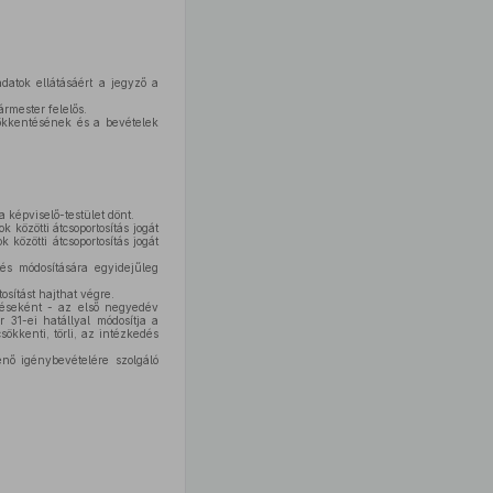
datok ellátásáért a jegyző a
rmester felelős.
ökkentésének és a bevételek
 képviselő-testület dönt.
közötti átcsoportosítás jogát
közötti átcsoportosítás jogát
tés módosítására egyidejűleg
osítást hajthat végre.
zetéseként - az első negyedév
 31-ei hatállyal módosítja a
ökkenti, törli, az intézkedés
nő igénybevételére szolgáló