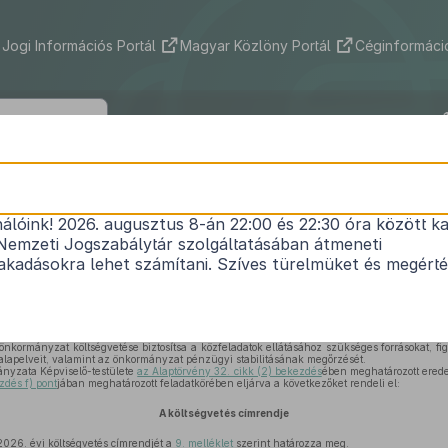
Jogi Információs Portál
Magyar Közlöny Portál
Céginformáció
 Község Önkormányzata Képviselő-tes
1/2026. (II. 5.) önkormányzati rendelet
nálóink! 2026. augusztus 8-án 22:00 és 22:30 óra között ka
Nemzeti Jogszabálytár szolgáltatásában átmeneti
fő Község Önkormányzatának 2026. évi költségve
kadásokra lehet számítani. Szíves türelmüket és megért
Hatályos: 2026. 02. 05. 14:15 – 2026. 07. 01.
önkormányzat költségvetése biztosítsa a közfeladatok ellátásához szükséges forrásokat, f
 alapelveit, valamint az önkormányzat pénzügyi stabilitásának megőrzését.
nyzata Képviselő-testülete
az Alaptörvény 32. cikk (2) bekezdés
ében meghatározott erede
zdés f) pont
jában meghatározott feladatkörében eljárva a következőket rendeli el:
A költségvetés címrendje
2026. évi költségvetés címrendjét a
9. melléklet
szerint határozza meg.