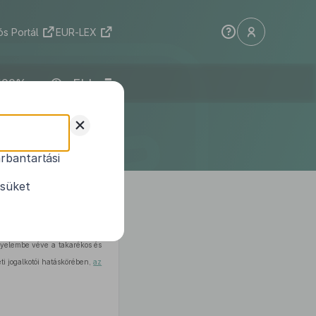
s Portál
EUR-LEX
ELI
tületének
+
e
rbantartási
téséről
ésüket
igyelembe véve a takarékos és
ti jogalkotói hatáskörében,
az