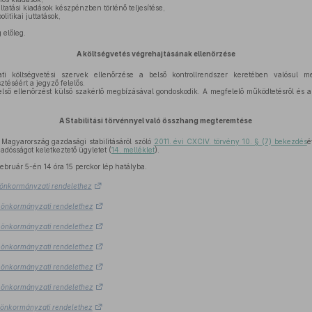
tatási kiadások készpénzben történő teljesítése,
litikai juttatások,
előleg.
A költségvetés végrehajtásának ellenőrzése
 költségvetési szervek ellenőrzése a belső kontrollrendszer keretében valósul me
ztéséért a jegyző felelős.
ő ellenőrzést külső szakértő megbízásával gondoskodik. A megfelelő működtetésről és a f
A Stabilitási törvénnyel való összhang megteremtése
 Magyarország gazdasági stabilitásáról szóló
2011. évi CXCIV. törvény 10. § (7) bekezdés
é
dósságot keletkeztető ügyletet (
14. melléklet
).
ebruár 5-én 14 óra 15 perckor lép hatályba.
.) önkormányzati rendelethez
.) önkormányzati rendelethez
.) önkormányzati rendelethez
.) önkormányzati rendelethez
.) önkormányzati rendelethez
.) önkormányzati rendelethez
.) önkormányzati rendelethez