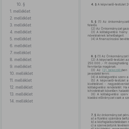
10. §
4. §
A képviselő-testület 2
1. melléklet
2. melléklet
5. §
(1)
Az önkormányzati s
3. melléklet
felelős.
(2)
Az Önkormányzat gazdál
4. melléklet
(3)
A költségvetési hiány
növelésének lehetőségeit.
5. melléklet
(4)
A finanszírozási bevéte
6. melléklet
7. melléklet
6. §
(1)
Az Önkormányzat bev
8. melléklet
(2)
A képviselő-testület az
250.000.,- Ft összeghatárig 
9. melléklet
fenntartja magának.
(3)
Az
(2) bekezdés
ben 
10. melléklet
javaslatot tenni.
(4)
A költségvetési szerv a 
11. melléklet
(5)
A képviselő-testület a 
kivételével - negyedévenkén
12. melléklet
költségvetési rendeletét. Ha
kihirdetését követően haladékt
13. melléklet
(6)
A költségvetési szerv
kiadási előirányzat csak a sz
14. melléklet
7. §
Az önkormányzat pénztá
a)
a fizetési számlára befiz
b)
a közfoglalkoztatásban r
c)
a szervezetünk tevékeny
d)
kiküldetési, reprezentác