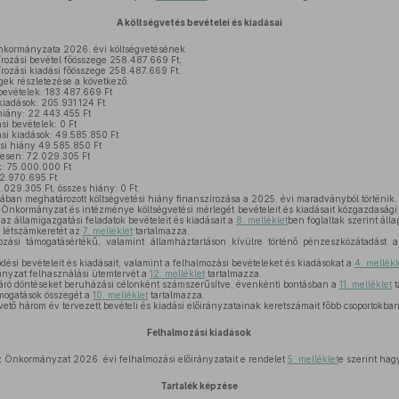
A költségvetés bevételei és kiadásai
nkormányzata 2026. évi költségvetésének
írozási bevétel főösszege 258.487.669 Ft,
írozási kiadási főösszege 258.487.669 Ft.
gek részletezése a következő:
bevételek: 183.487.669 Ft
kiadások: 205.931.124 Ft
hiány: 22.443.455 Ft
si bevételek: 0 Ft
ási kiadások: 49.585.850 Ft
si hiány 49.585.850 Ft
zesen: 72.029.305 Ft
k: 75.000.000 Ft
 2.970.695 Ft
2.029.305 Ft, összes hiány: 0 Ft.
jában meghatározott költségvetési hiány finanszírozása a 2025. évi maradványból történik.
z Önkormányzat és intézménye költségvetési mérlegét bevételeit és kiadásait közgazdasági
s az államigazgatási feladatok bevételeit és kiadásait a
8. melléklet
ben foglaltak szerint álla
k létszámkeretét az
7. melléklet
tartalmazza.
zási támogatásértékű, valamint államháztartáson kívülre történő pénzeszközátadást
i bevételeit és kiadásait, valamint a felhalmozási bevételeket és kiadásokat a
4. mellékl
nyzat felhasználási ütemtervét a
12. melléklet
tartalmazza.
járó döntéseket beruházási célonként számszerűsítve, évenkénti bontásban a
11. melléklet
t
ámogatások összegét a
10. melléklet
tartalmazza.
vető három év tervezett bevételi és kiadási előirányzatainak keretszámait főbb csoportokba
Felhalmozási kiadások
z Önkormányzat 2026. évi felhalmozási előirányzatait e rendelet
5. melléklet
e szerint hagy
Tartalék képzése