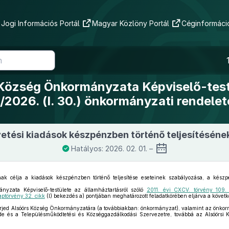
Jogi Információs Portál
Magyar Közlöny Portál
Céginformáció
Község Önkormányzata Képviselő-tes
1/2026. (I. 30.) önkormányzati rendelet
vetési kiadások készpénzben történő teljesítésének
Hatályos: 2026. 02. 01. –
k célja a kiadások készpénzben történő teljesítése eseteinek szabályozása, a készpé
yzata Képviselő-testülete az államháztartásról szóló
2011. évi CXCV. törvény 109.
aptörvény 32. cikk
(l) bekezdés a) pontjában meghatározott feladatkörében eljárva a követke
erjed Alsóörs Község Önkormányzatára (a továbbiakban: önkormányzat), valamint az önkorm
de és a Településműködtetési és Községgazdálkodási Szervezetre, továbbá az Alsóörsi 