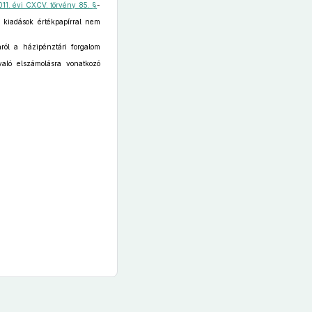
011. évi CXCV. törvény 85. §
-
 kiadások értékpapírral nem
ról a házipénztári forgalom
aló elszámolásra vonatkozó