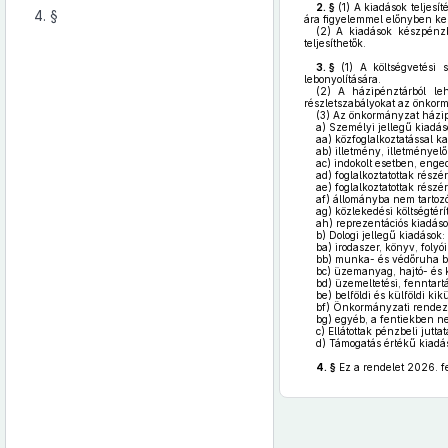
2. §
(1)
A kiadások teljesít
4. §
ára figyelemmel előnyben kel
(2)
A kiadások készpénzbe
teljesíthetők.
3. §
(1)
A költségvetési s
lebonyolítására.
(2)
A házipénztárból leh
részletszabályokat az önkor
(3)
Az önkormányzat házipén
a)
Személyi jellegű kiadás
aa)
közfoglalkoztatással ka
ab)
illetmény, illetményelől
ac)
indokolt esetben, enge
ad)
foglalkoztatottak részér
ae)
foglalkoztatottak részére
af)
állományba nem tartozók
ag)
közlekedési költségtérí
ah)
reprezentációs kiadáso
b)
Dologi jellegű kiadások:
ba)
irodaszer, könyv, folyó
bb)
munka- és védőruha b
bc)
üzemanyag, hajtó- és 
bd)
üzemeltetési, fenntartá
be)
belföldi és külföldi kik
bf)
Önkormányzati rendezv
bg)
egyéb, a fentiekben nem
c)
Ellátottak pénzbeli jutta
d)
Támogatás értékű kiadá
4. §
Ez a rendelet 2026. fe