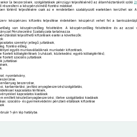
ésekor (a beszerzések, szolgáltatások pénzügyi teljesítésénél) az államháztartásról szóló
2
l részesíteni a készpénzkímélő fizetési módokat.
n történő teljesítésére csak az e rendeletben szabályozott esetekben kerülhet sor. A
zerv készpénzes kifizetés teljesítése érdekében készpénzt vehet fel a bankszámlájá
etőség van készpénzelőleg felvételére. A készpénzelőleg felvételére és az azzal v
mányzat Pénzkezelési Szabályzata tartalmazza.
ztárából teljesíthető kifizetések esetei a következők:
ok:
pcsolatos személyi jellegű juttatások,
eg, fizetési előleg,
déllyel egyéb munkavállalóknak munkabér kifizetések,
e fizetett költségtérítések (ruházati, közlekedési, egyéb költségtérítés),
 fizetett szociális juttatások
 juttatásai
tések,
k.
irat, nyomtatvány,
eszerzése,
kenőanyag beszerzése,
si, karbantartási, javítási anyagbeszerzés/szolgáltatás,
üldetéssel kapcsolatos térítések,
ényekkel kapcsolatos kiadások
 említett készlet/anyagbeszerzési, illetve szolgáltatási kiadások
tásai, szociális- és gyermekvédelmi pénzbeli ellátások kifizetése
sok
bruár 1-jén lép hatályba.