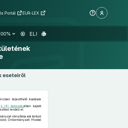
s Portál
EUR-LEX
ELI
tületének
e
 eseteiről
nzben teljesíthető kiadások
 § (6) bekezdés
ében kapott
zőket rendeli el:
ányzat irányítása alá tartozó
Közös Önkormányzati Hivatal