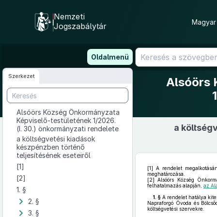
Nemzeti
Magyar 
Jogszabálytár
Ugrás
Oldalmenü
a
tartalomra
Szerkezet
Alsóörs 
Alsóörs Község Önkormányzata
Képviselő-testületének 1/2026.
a költség
(I. 30.) önkormányzati rendelete
a költségvetési kiadások
készpénzben történő
teljesítésének eseteiről
[1]
[1]
A rendelet megalkotásána
meghatározása.
[2]
[2]
Alsóörs Község Önkormán
felhatalmazás alapján,
az Al
1. §
1. §
A rendelet hatálya kit
2. §
Napraforgó Óvoda és Bölcső
költségvetési szervekre.
3. §