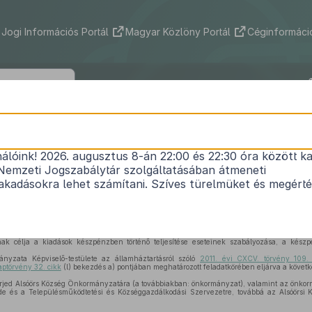
Jogi Információs Portál
Magyar Közlöny Portál
Céginformáció
Község Önkormányzata Képviselő-tes
1/2026. (I. 30.) önkormányzati rendelet
nálóink! 2026. augusztus 8-án 22:00 és 22:30 óra között ka
Nemzeti Jogszabálytár szolgáltatásában átmeneti
vetési kiadások készpénzben történő teljesítésének
kadásokra lehet számítani. Szíves türelmüket és megért
Hatályos: 2026. 02. 01. –
k célja a kiadások készpénzben történő teljesítése eseteinek szabályozása, a készpé
yzata Képviselő-testülete az államháztartásról szóló
2011. évi CXCV. törvény 109.
aptörvény 32. cikk
(l) bekezdés a) pontjában meghatározott feladatkörében eljárva a követke
erjed Alsóörs Község Önkormányzatára (a továbbiakban: önkormányzat), valamint az önkorm
de és a Településműködtetési és Községgazdálkodási Szervezetre, továbbá az Alsóörsi 