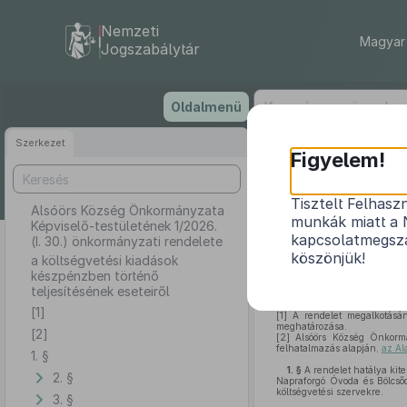
Nemzeti
Magyar 
Jogszabálytár
Ugrás
Oldalmenü
a
tartalomra
Szerkezet
Alsóörs 
Figyelem!
Tisztelt Felhasz
Alsóörs Község Önkormányzata
munkák miatt a 
Képviselő-testületének 1/2026.
a költség
kapcsolatmegsza
(I. 30.) önkormányzati rendelete
köszönjük!
a költségvetési kiadások
készpénzben történő
teljesítésének eseteiről
[1]
[1]
A rendelet megalkotásána
meghatározása.
[2]
[2]
Alsóörs Község Önkormán
felhatalmazás alapján,
az Al
1. §
1. §
A rendelet hatálya kit
2. §
Napraforgó Óvoda és Bölcső
költségvetési szervekre.
3. §