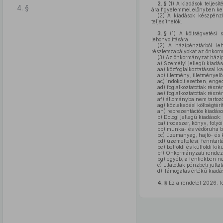
2. §
(1)
A kiadások teljesít
4. §
ára figyelemmel előnyben kel
(2)
A kiadások készpénzbe
teljesíthetők.
3. §
(1)
A költségvetési s
lebonyolítására.
(2)
A házipénztárból leh
részletszabályokat az önkor
(3)
Az önkormányzat házipén
a)
Személyi jellegű kiadás
aa)
közfoglalkoztatással ka
ab)
illetmény, illetményelől
ac)
indokolt esetben, enge
ad)
foglalkoztatottak részér
ae)
foglalkoztatottak részére
af)
állományba nem tartozók
ag)
közlekedési költségtérí
ah)
reprezentációs kiadáso
b)
Dologi jellegű kiadások:
ba)
irodaszer, könyv, folyó
bb)
munka- és védőruha b
bc)
üzemanyag, hajtó- és 
bd)
üzemeltetési, fenntartá
be)
belföldi és külföldi kik
bf)
Önkormányzati rendezv
bg)
egyéb, a fentiekben nem
c)
Ellátottak pénzbeli jutta
d)
Támogatás értékű kiadá
4. §
Ez a rendelet 2026. fe