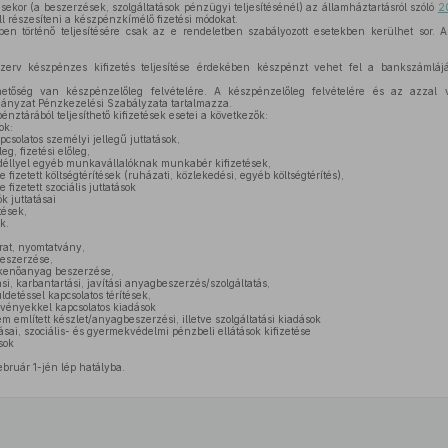
ésekor (a beszerzések, szolgáltatások pénzügyi teljesítésénél) az államháztartásról szóló
2
l részesíteni a készpénzkímélő fizetési módokat.
n történő teljesítésére csak az e rendeletben szabályozott esetekben kerülhet sor. A
zerv készpénzes kifizetés teljesítése érdekében készpénzt vehet fel a bankszámlájá
etőség van készpénzelőleg felvételére. A készpénzelőleg felvételére és az azzal v
mányzat Pénzkezelési Szabályzata tartalmazza.
ztárából teljesíthető kifizetések esetei a következők:
ok:
pcsolatos személyi jellegű juttatások,
eg, fizetési előleg,
déllyel egyéb munkavállalóknak munkabér kifizetések,
e fizetett költségtérítések (ruházati, közlekedési, egyéb költségtérítés),
 fizetett szociális juttatások
 juttatásai
tések,
k.
irat, nyomtatvány,
eszerzése,
kenőanyag beszerzése,
si, karbantartási, javítási anyagbeszerzés/szolgáltatás,
üldetéssel kapcsolatos térítések,
ényekkel kapcsolatos kiadások
 említett készlet/anyagbeszerzési, illetve szolgáltatási kiadások
tásai, szociális- és gyermekvédelmi pénzbeli ellátások kifizetése
sok
bruár 1-jén lép hatályba.