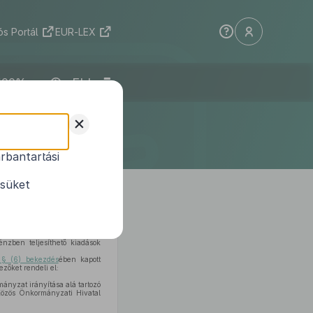
s Portál
EUR-LEX
ELI
tületének
+
e
rbantartási
 eseteiről
ésüket
nzben teljesíthető kiadások
 § (6) bekezdés
ében kapott
zőket rendeli el:
ányzat irányítása alá tartozó
Közös Önkormányzati Hivatal