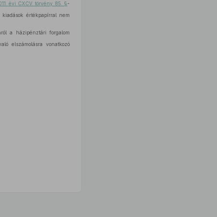
011. évi CXCV. törvény 85. §
-
 kiadások értékpapírral nem
ról a házipénztári forgalom
aló elszámolásra vonatkozó