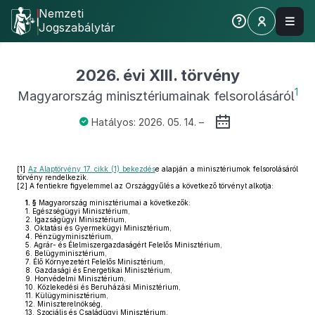
Nemzeti
Jogszabálytár
2026. évi XIII. törvény
1
Magyarország minisztériumainak felsorolásáról
Hatályos: 2026. 05. 14. –
[1]
Az Alaptörvény 17. cikk (1) bekezdés
e alapján a minisztériumok felsorolásáról
törvény rendelkezik.
[2]
A fentiekre figyelemmel az Országgyűlés a következő törvényt alkotja:
1. §
Magyarország minisztériumai a következők:
1.
Egészségügyi Minisztérium,
2.
Igazságügyi Minisztérium,
3.
Oktatási és Gyermekügyi Minisztérium,
4.
Pénzügyminisztérium,
5.
Agrár- és Élelmiszergazdaságért Felelős Minisztérium,
6.
Belügyminisztérium,
7.
Élő Környezetért Felelős Minisztérium,
8.
Gazdasági és Energetikai Minisztérium,
9.
Honvédelmi Minisztérium,
10.
Közlekedési és Beruházási Minisztérium,
11.
Külügyminisztérium,
12.
Miniszterelnökség,
13.
Szociális és Családügyi Minisztérium,