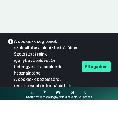
A cookie-k segítenek
szolgáltatásaink biztosításában.
Szolgáltatásaink
igénybevételével Ön
beleegyezik a cookie-k
Elfogadom
használatába.
A cookie-k kezeléséről
részletesebb információt
ide
kattintva olvashat.
Szerkezet
Keresés
Megnyitottak
Eszköztár
Változások