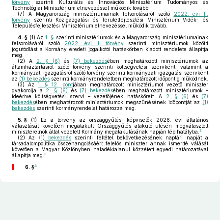
törvény
szerinti Kulturális és Innovációs Minisztérium Tudományos és
Technológiai Minisztérium elnevezéssel működik tovább.
(7)
A Magyarország minisztériumainak felsorolásáról szóló
2022. évi II.
törvény
szerinti Közigazgatási és Területfejlesztési Minisztérium Vidék- és
Településfejlesztési Minisztérium elnevezéssel működik tovább.
4. §
(1)
Az
1. §
szerinti minisztériumok és a Magyarország minisztériumainak
felsorolásáról szóló
2022. évi II. törvény
szerinti minisztériumok közötti
jogutódlást a Kormány eredeti jogalkotói hatáskörben kiadott rendelete állapítja
meg.
(2)
A
2. § (6)
és
(7) bekezdés
ében meghatározott minisztériumok az
államháztartásról szóló törvény szerinti költségvetési szervként, valamint a
kormányzati igazgatásról szóló törvény szerinti kormányzati igazgatási szervként
az
(1) bekezdés
szerinti kormányrendeletben meghatározott időpontig működnek.
(3)
Az
1. § 12. pont
jában meghatározott minisztériumot vezető miniszter
gyakorolja a
2. § (6)
és
(7) bekezdés
ében meghatározott minisztériumok –
ideértve költségvetési szervi – vezetőjének hatásköreit. A
2. § (6)
és
(7)
bekezdés
ében meghatározott minisztériumok megszűnésének időpontját az
(1)
bekezdés
szerinti kormányrendelet határozza meg.
5. §
(1)
Ez a törvény az országgyűlési képviselők 2026. évi általános
választását követően megalakult Országgyűlés alakuló ülésén megválasztott
2
miniszterelnök által vezetett Kormány megalakulásának napján lép hatályba.
(2)
Az
(1) bekezdés
szerinti feltétel bekövetkezésének naptári napját a
társadalompolitika összehangolásáért felelős miniszter annak ismertté válását
követően a Magyar Közlönyben haladéktalanul közzétett egyedi határozatával
3
állapítja meg.
4
6. §