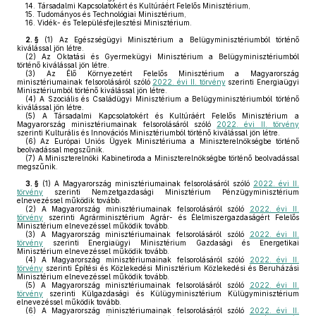
14.
Társadalmi Kapcsolatokért és Kultúráért Felelős Minisztérium,
15.
Tudományos és Technológiai Minisztérium,
16.
Vidék- és Településfejlesztési Minisztérium.
2. §
(1)
Az Egészségügyi Minisztérium a Belügyminisztériumból történő
kiválással jön létre.
(2)
Az Oktatási és Gyermekügyi Minisztérium a Belügyminisztériumból
történő kiválással jön létre.
(3)
Az Élő Környezetért Felelős Minisztérium a Magyarország
minisztériumainak felsorolásáról szóló
2022. évi II. törvény
szerinti Energiaügyi
Minisztériumból történő kiválással jön létre.
(4)
A Szociális és Családügyi Minisztérium a Belügyminisztériumból történő
kiválással jön létre.
(5)
A Társadalmi Kapcsolatokért és Kultúráért Felelős Minisztérium a
Magyarország minisztériumainak felsorolásáról szóló
2022. évi II. törvény
szerinti Kulturális és Innovációs Minisztériumból történő kiválással jön létre.
(6)
Az Európai Uniós Ügyek Minisztériuma a Miniszterelnökségbe történő
beolvadással megszűnik.
(7)
A Miniszterelnöki Kabinetiroda a Miniszterelnökségbe történő beolvadással
megszűnik.
3. §
(1)
A Magyarország minisztériumainak felsorolásáról szóló
2022. évi II.
törvény
szerinti Nemzetgazdasági Minisztérium Pénzügyminisztérium
elnevezéssel működik tovább.
(2)
A Magyarország minisztériumainak felsorolásáról szóló
2022. évi II.
törvény
szerinti Agrárminisztérium Agrár- és Élelmiszergazdaságért Felelős
Minisztérium elnevezéssel működik tovább.
(3)
A Magyarország minisztériumainak felsorolásáról szóló
2022. évi II.
törvény
szerinti Energiaügyi Minisztérium Gazdasági és Energetikai
Minisztérium elnevezéssel működik tovább.
(4)
A Magyarország minisztériumainak felsorolásáról szóló
2022. évi II.
törvény
szerinti Építési és Közlekedési Minisztérium Közlekedési és Beruházási
Minisztérium elnevezéssel működik tovább.
(5)
A Magyarország minisztériumainak felsorolásáról szóló
2022. évi II.
törvény
szerinti Külgazdasági és Külügyminisztérium Külügyminisztérium
elnevezéssel működik tovább.
(6)
A Magyarország minisztériumainak felsorolásáról szóló
2022. évi II.