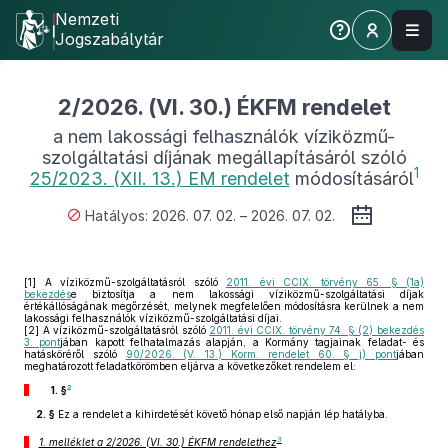
Nemzeti
Jogszabálytár
2/2026. (VI. 30.) ÉKFM rendelet
a nem lakossági felhasználók víziközmű-
szolgáltatási díjának megállapításáról szóló
1
25/2023. (XII. 13.) EM rendelet
módosításáról
Hatályos: 2026. 07. 02. – 2026. 07. 02.
[1]
A víziközmű-szolgáltatásról szóló
2011. évi CCIX. törvény 65. § (1a)
bekezdés
e biztosítja a nem lakossági víziközmű-szolgáltatási díjak
értékállóságának megőrzését, melynek megfelelően módosításra kerülnek a nem
lakossági felhasználók víziközmű-szolgáltatási díjai.
[2]
A víziközmű-szolgáltatásról szóló
2011. évi CCIX. törvény 74. § (2) bekezdés
3. pont
jában kapott felhatalmazás alapján, a Kormány tagjainak feladat- és
hatásköréről szóló
90/2026. (V. 13.) Korm. rendelet 60. § j) pont
jában
meghatározott feladatkörömben eljárva a következőket rendelem el:
2
1. §
2. §
Ez a rendelet a kihirdetését követő hónap első napján lép hatályba.
3
1. melléklet a 2/2026. (VI. 30.) ÉKFM rendelethez