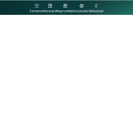
kattintva olvashat.
Szerkezet
Keresés
Megnyitottak
Eszköztár
Változások
Kapcsolat
Felhasználási feltételek
PDF
Akadálymentesítési nyilatkozat
Adatkezelési tájékoztató