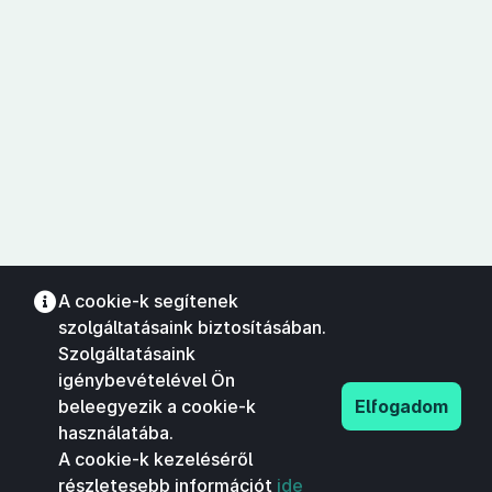
A cookie-k segítenek
szolgáltatásaink biztosításában.
Szolgáltatásaink
igénybevételével Ön
beleegyezik a cookie-k
Elfogadom
használatába.
A cookie-k kezeléséről
részletesebb információt
ide