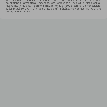
természetbeni juttatást állapíthat meg.” Az önkormányzati képviselők
munkájának támogatása, megbecsülése érdekében indokolt a tiszteletdíjak
módosítása, emelése. Az önkormányzati rendelet 2022-ben került módosításra,
azóta bruttó 50.000,-Ft/hó volt a tiszteletdíj mértéke, melyet most 80.000Ft/hó
összegre emelnének.