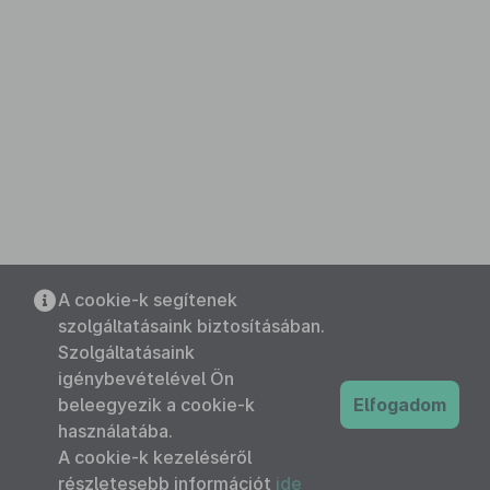
A cookie-k segítenek
szolgáltatásaink biztosításában.
Szolgáltatásaink
igénybevételével Ön
beleegyezik a cookie-k
Elfogadom
használatába.
A cookie-k kezeléséről
részletesebb információt
ide