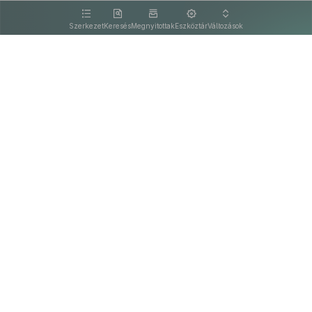
kattintva olvashat.
Szerkezet
Keresés
Megnyitottak
Eszköztár
Változások
Kapcsolat
Felhasználási feltételek
PDF
Akadálymentesítési nyilatkozat
Adatkezelési tájékoztató