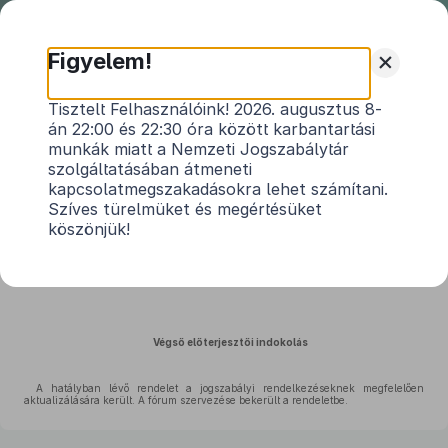
Nemzeti
Jogszabálytár
+
Figyelem!
Ispánk Község Önkormányzata
Tisztelt Felhasználóink! 2026. augusztus 8-
án 22:00 és 22:30 óra között karbantartási
Képviselő-testületének 2/2026. (II.
munkák miatt a Nemzeti Jogszabálytár
23.) önkormányzati rendeletének
szolgáltatásában átmeneti
indokolása
kapcsolatmegszakadásokra lehet számítani.
Közlönyállapot 2026. 02. 24.
Szíves türelmüket és megértésüket
köszönjük!
Ispánk Község Önkormányzata a helyi közművelődési feladatok ellátásáról
szóló
3/2019. (V. 2.) önkormányzati rendelet
módosításáról
Végső előterjesztői indokolás
A hatályban lévő rendelet a jogszabályi rendelkezéseknek megfelelően
aktualizálására került. A fórum szervezése bekerült a rendeletbe.