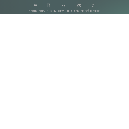
kattintva olvashat.
Szerkezet
Keresés
Megnyitottak
Eszköztár
Változások
Kapcsolat
Felhasználási feltételek
PDF
Akadálymentesítési nyilatkozat
Adatkezelési tájékoztató