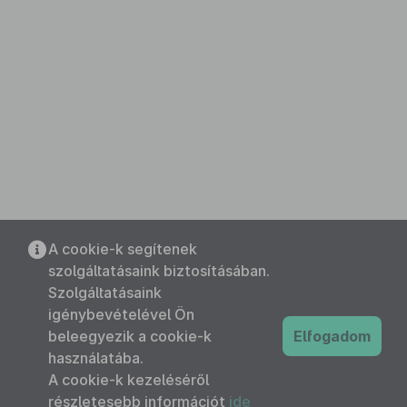
A cookie-k segítenek
szolgáltatásaink biztosításában.
Szolgáltatásaink
igénybevételével Ön
beleegyezik a cookie-k
Elfogadom
használatába.
A cookie-k kezeléséről
részletesebb információt
ide