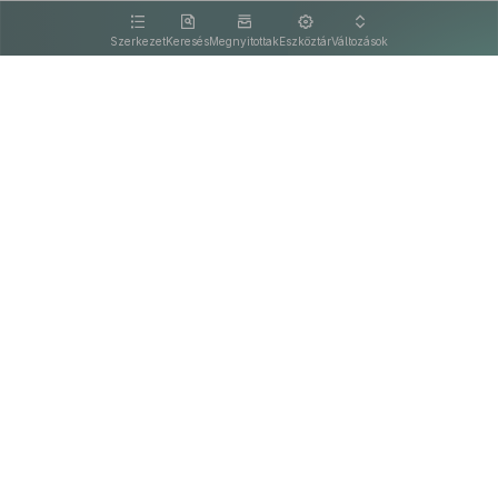
kattintva olvashat.
Szerkezet
Keresés
Megnyitottak
Eszköztár
Változások
Kapcsolat
Felhasználási feltételek
PDF
Akadálymentesítési nyilatkozat
Adatkezelési tájékoztató