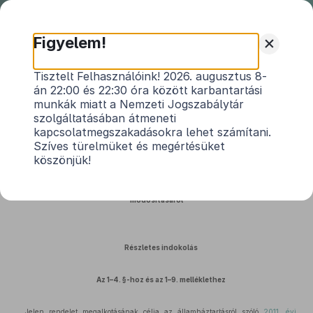
Nemzeti
Jogszabálytár
+
Figyelem!
Szilsárkány Község Önkormányzata
Tisztelt Felhasználóink! 2026. augusztus 8-
án 22:00 és 22:30 óra között karbantartási
Képviselő-testületének 2/2026. (II.
munkák miatt a Nemzeti Jogszabálytár
20.) önkormányzati rendeletének
szolgáltatásában átmeneti
indokolása
kapcsolatmegszakadásokra lehet számítani.
Közlönyállapot 2026. 02. 21.
Szíves türelmüket és megértésüket
köszönjük!
Szilsárkány Község Önkormányzatának 1/2025. (II.10.) számú rendelete az
önkormányzat 2025. évi költségvetéséről szóló 1/2025.(II.10.) számú rendelet
módosításáról
Részletes indokolás
Az 1–4. §-hoz és az 1–9. melléklethez
Jelen rendelet megalkotásának célja az államháztartásról szóló
2011. évi