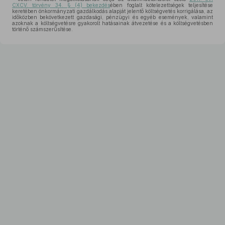
CXCV. törvény 34. § (4) bekezdés
ében foglalt kötelezettségek teljesítése
keretében önkormányzati gazdálkodás alapját jelentő költségvetés korrigálása, az
időközben bekövetkezett gazdasági, pénzügyi és egyéb események, valamint
azoknak a költségvetésre gyakorolt hatásainak átvezetése és a költségvetésben
történő számszerűsítése.