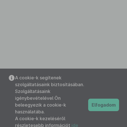
A cookie-k segítenek
szolgáltatásaink biztosításában.
Szolgáltatásaink
igénybevételével Ön
beleegyezik a cookie-k
Elfogadom
használatába.
A cookie-k kezeléséről
részletesebb információt
ide