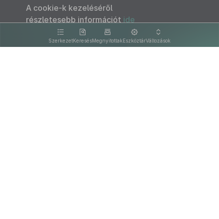
A cookie-k kezeléséről
részletesebb információt
ide
kattintva olvashat.
Szerkezet
Keresés
Megnyitottak
Eszköztár
Változások
Kapcsolat
Felhasználási feltételek
PDF
Akadálymentesítési nyilatkozat