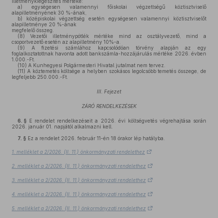
illetménykiegészítés mértéke:
a)
egységesen valamennyi főiskolai végzettségű köztisztviselő
alapilletményének 30 %-ának,
b)
középiskolai végzettség esetén egységesen valamennyi köztisztviselőt
alapilletménye 20 %-ának
megfelelő összeg.
(8)
Vezetői illetménypótlék mértéke mind az osztályvezető, mind a
csoportvezető esetén az alapilletmény 10%-a.
(9)
A fizetési számlához kapcsolódóan törvény alapján az egy
foglalkoztatottnak havonta adott bankszámla-hozzájárulás mértéke 2026. évben
1.000.-Ft.
(10)
A Kunhegyesi Polgármesteri Hivatal jutalmat nem tervez.
(11)
A köztemetés költsége a helyben szokásos legolcsóbb temetés összege, de
legfeljebb 250.000.-Ft.
III. Fejezet
ZÁRÓ RENDELKEZÉSEK
6. §
E rendelet rendelkezéseit a 2026. évi költségvetés végrehajtása során
2026. január 01. napjától alkalmazni kell.
7. §
Ez a rendelet 2026. február 11-én 18 órakor lép hatályba.
1. melléklet a 2/2026. (II. 11.) önkormányzati rendelethez
2. melléklet a 2/2026. (II. 11.) önkormányzati rendelethez
3. melléklet a 2/2026. (II. 11.) önkormányzati rendelethez
4. melléklet a 2/2026. (II. 11.) önkormányzati rendelethez
5. melléklet a 2/2026. (II. 11.) önkormányzati rendelethez