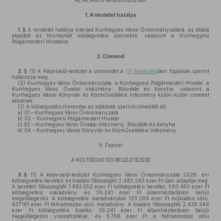
ÁLTALÁNOS RENDELKEZÉSEK
1.
A rendelet hatálya
1. §
A rendelet hatálya kiterjed Kunhegyes Város Önkormányzatára, az általa
alapított és fenntartott költségvetési szervekre, valamint a Kunhegyesi
Polgármesteri Hivatalra.
2.
Címrend
2. §
(1)
A Képviselő-testület a címrendet a
(3) bekezdés
ben foglaltak szerint
határozza meg.
(2)
Kunhegyes Város Önkormányzata, a Kunhegyesi Polgármesteri Hivatal, a
Kunhegyes Város Óvodai Intézmény, Bölcsőde és Konyha, valamint a
Kunhegyes Városi Könyvtár és Közművelődési Intézmény külön-külön címeket
alkotnak.
(3)
A költségvetés címrendje az alábbiak szerinti címekből áll:
a)
01 – Kunhegyes Város Önkormányzata
b)
02 – Kunhegyesi Polgármesteri Hivatal
c)
03 – Kunhegyes Város Óvodai Intézmény, Bölcsőde és Konyha
d)
04 – Kunhegyes Városi Könyvtár és Közművelődési Intézmény
II. Fejezet
A KÖLTSÉGVETÉS RÉSZLETEZÉSE
3. §
(1)
A képviselő-testület Kunhegyes Város Önkormányzata 2026. évi
költségvetési bevételi és kiadási főösszegét 2.483.243 ezer Ft-ban állapítja meg.
A bevételi főösszegből 1.883.552 ezer Ft költségvetési bevétel, 560.450 ezer Ft
költségvetési maradvány, és 39.241 ezer Ft államháztartáson belüli
megelőlegezés. A költségvetési maradványból 123.289 ezer Ft működési célú,
437.161 ezer Ft felhalmozási célú maradvány. A kiadási főösszegből 2.438.246
ezer Ft költségvetési kiadás, 39.241 ezer Ft államháztartáson belüli
megelőlegezés visszafizetése, és 5.756 ezer Ft a felhalmozási célú