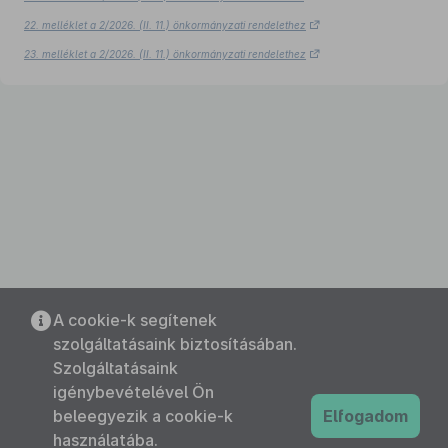
22. melléklet a 2/2026. (II. 11.) önkormányzati rendelethez
23. melléklet a 2/2026. (II. 11.) önkormányzati rendelethez
A cookie-k segítenek
szolgáltatásaink biztosításában.
Szolgáltatásaink
igénybevételével Ön
beleegyezik a cookie-k
Elfogadom
használatába.