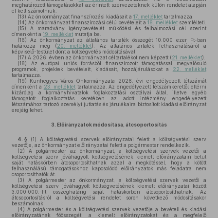
meghatározott támogatásokkal az érintett szervezeteknek külön rendelet alapján
el kell számolniuk.
(13)
Az önkormányzat finanszírozási kiadásait a
17. melléklet
tartalmazza.
(14)
Az önkormányzat finanszírozási célú bevételeit a
18. melléklet
szemlélteti.
(15)
A maradvány igénybevételét működési és felhalmozási cél szerint
címenként a
19. melléklet
mutatja be.
(16)
Az önkormányzat az általános tartalék összegét 10.000 ezer Ft-ban
határozza meg (
20. melléklet
). Az általános tartalék felhasználásáról a
képviselő-testület dönt a költségvetés módosításával.
(17)
A 2026. évben az önkormányzat céltartalékot nem képzett (
21. melléklet
).
(18)
Az európai uniós forrásból finanszírozott támogatással megvalósuló
programok, projektek bevételeit, kiadásait, hozzájárulásokat a
22. melléklet
tartalmazza.
(19)
Kunhegyes Város Önkormányzata 2026. évi engedélyezett létszámát
címenként a
23. melléklet
tartalmazza. Az engedélyezett létszámkerettől eltérni
kizárólag a kormányhivatalok foglakoztatási osztályai által, illetve egyéb
támogatott foglalkoztatás keretében az adott intézmény engedélyezett
létszámához tartozó személyi juttatás és járulékaira biztosított kiadási előirányzat
erejéig lehet.
3.
Előirányzatok módosítása, átcsoportosítás
4. §
(1)
A költségvetési szervek előirányzatai felett a költségvetési szerv
vezetője, az önkormányzat előirányzatai felett a polgármester rendelkezik.
(2)
A polgármester az önkormányzat, a költségvetési szervek vezetői a
költségvetési szerv jóváhagyott költségvetésének kiemelt előirányzatain belül
saját hatáskörben átcsoportosíthatnak azzal a megkötéssel, hogy a kötött
felhasználású támogatásokhoz kapcsolódó előirányzatok más feladatra nem
csoportosíthatók át.
(3)
A polgármester az önkormányzat, a költségvetési szervek vezetői a
költségvetési szerv jóváhagyott költségvetésének kiemelt előirányzatai között
3.000.000.-Ft összeghatárig saját hatáskörben átcsoportosíthatnak. Az
átcsoportosításról a költségvetési rendelet soron következő módosításakor
beszámolnak.
(4)
A polgármester és a költségvetési szervek vezetője a bevételi és kiadási
előirányzatának főösszegét, a kiemelt előirányzatokat és a megfelelő