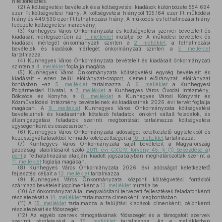
hiteltörlesztés.
(2)
A költségvetési bevételek és a költségvetési kiadások különbözete 554.694
ezer Ft költségvetési hiány. A költségvetési hiányból 105.164 ezer Ft működési
hiány és 449.530 ezer Ft felhalmozási hiány. A működési és felhalmozási hiány
fedezete költségvetési maradvány.
(3)
Kunhegyes Város Önkormányzata és költségvetési szervei bevételeit és
kiadásait mérlegszerűen az
1. melléklet
mutatja be. A működési bevételek és
kiadások mérlegét önkormányzati szinten a
2. melléklet
, a felhalmozási
bevételek és kiadások mérlegét önkormányzati szinten a
3. melléklet
tartalmazza.
(4)
Kunhegyes Város Önkormányzata bevételeit és kiadásait önkormányzati
szinten a
4. melléklet
foglalja magába.
(5)
Kunhegyes Város Önkormányzata költségvetési egység bevételeit és
kiadásait – ezen belül előirányzat-csoport, kiemelt előirányzat, előirányzat
bontásban –az
5. melléklet
tartalmazza. A
6. melléklet
a Kunhegyesi
Polgármesteri Hivatal, a
7. melléklet
a Kunhegyes Város Óvodai Intézmény,
Bölcsőde és Konyha, a
8. melléklet
a Kunhegyes Városi Könyvtár és
Közművelődési Intézmény bevételeinek és kiadásainak 2026. évi tervét foglalja
magában. A
9. melléklet
Kunhegyes Város Önkormányzata költségvetési
bevételeinek és kiadásainak kötelező feladatok, önként vállalt feladatok, és
államigazgatási feladatok szerinti megbontását tartalmazza költségvetési
egységenként és összesenben.
(6)
Kunhegyes Város Önkormányzata adósságot keletkeztető ügyletekből és
kezességvállalásokból fennálló kötelezettségeit a
10. melléklet
tartalmazza.
(7)
Kunhegyes Város Önkormányzata saját bevételeit a Magyarország
gazdasági stabilitásáról szóló
2011. évi CXCIV. törvény 45. § (1) bekezdése a)
pont
ja felhatalmazása alapján kiadott jogszabályban meghatározottak szerint a
11. melléklet
foglalja magában.
(8)
Kunhegyes Város Önkormányzata 2026. évi adósságot keletkeztető
fejlesztési céljait a
12. melléklet
tartalmazza.
(9)
Kunhegyes Város Önkormányzata központi költségvetési forrásból
származó bevételeit jogcímenként a
13. melléklet
mutatja be.
(10)
Az önkormányzat által megvalósítani tervezett fejlesztések feladatonkénti
részletezését a
14. melléklet
tartalmazza címenkénti megbontásban.
(11)
A
15. melléklet
tartalmazza a felújítási kiadások címenkénti, célonkénti
részletezését és főösszegét.
(12)
Az egyéb szervek támogatásának főösszegét és a támogatott szervek
szerinti részletezést a
16. melléklet
tartalmazza. Az e mellékletben