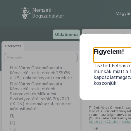
Nemzeti
Magyar 
Jogszabálytár
Ugrás
Oldalmenü
a
tartalomra
Szerkezet
Elek Váro
Figyelem!
Tisztelt Felhasz
Elek Város Önkormányzata
munkák miatt a 
Képviselő-testületének 2/2026.
Elek Város 
kapcsolatmegsza
(I. 28.) önkormányzati rendelete
köszönjük!
Szabályzatáró
Elek Város Önkormányzata
Képviselő-testületének
Szervezeti és Működési
Szabályzatáról szóló 20/2023.
(IX. 25.) önkormányzati rendelet
[1]
Elek Város Önkormányzatán
módosításáról
rendjét külön önkormányzat
[1]
valamint az önkormányzat ala
[2]
Elek Város Önkormányzat
[2]
Alaptörvény 32. cikk (1) beke
2
1. §
1. §