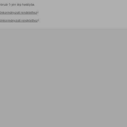
bruár 1-jén lép hatályba.
3
.) önkormányzati rendelethez
4
.) önkormányzati rendelethez